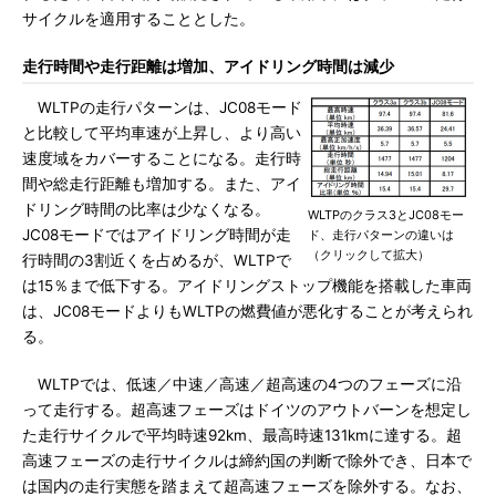
サイクルを適用することとした。
走行時間や走行距離は増加、アイドリング時間は減少
WLTPの走行パターンは、JC08モード
と比較して平均車速が上昇し、より高い
速度域をカバーすることになる。走行時
間や総走行距離も増加する。また、アイ
ドリング時間の比率は少なくなる。
WLTPのクラス3とJC08モー
JC08モードではアイドリング時間が走
ド、走行パターンの違いは
（クリックして拡大）
行時間の3割近くを占めるが、WLTPで
は15％まで低下する。アイドリングストップ機能を搭載した車両
は、JC08モードよりもWLTPの燃費値が悪化することが考えられ
る。
WLTPでは、低速／中速／高速／超高速の4つのフェーズに沿
って走行する。超高速フェーズはドイツのアウトバーンを想定し
た走行サイクルで平均時速92km、最高時速131kmに達する。超
高速フェーズの走行サイクルは締約国の判断で除外でき、日本で
は国内の走行実態を踏まえて超高速フェーズを除外する。なお、