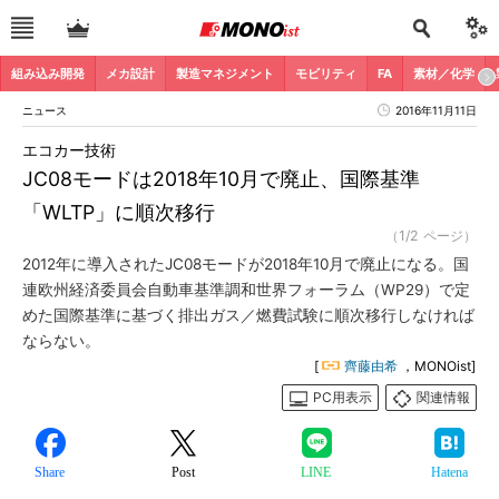
組み込み開発
メカ設計
製造マネジメント
モビリティ
FA
素材／化学
ニュース
2016年11月11日
エコカー技術
JC08モードは2018年10月で廃止、国際基準
「WLTP」に順次移行
（1/2 ページ）
2012年に導入されたJC08モードが2018年10月で廃止になる。国
連欧州経済委員会自動車基準調和世界フォーラム（WP29）で定
めた国際基準に基づく排出ガス／燃費試験に順次移行しなければ
ならない。
[
齊藤由希
，MONOist]
PC用表示
関連情報
Share
Post
LINE
Hatena