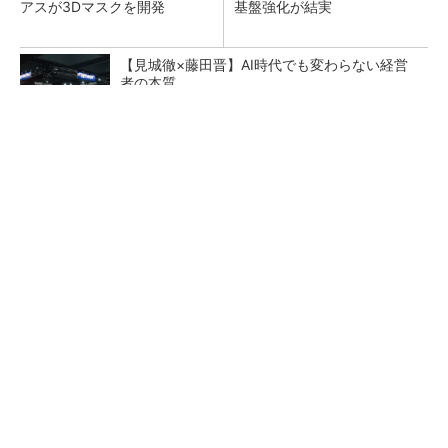
アスが3Dマスクを開発
基盤強化が結実
【見城徹×藤田晋】AI時代でも変わらない経営
者の本質
PR(FINCHI on GOETHE)
【レベル14】生成AIを味方に、3D CADを使い
こなそう！
「取りあえずボルトで固定」は禁物 締結部設
計で押さえるべき基本