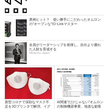
異例ヒット？ 使い勝手にこだわったオムロン
の“オープンな”IO-Linkマスター
全員がリーダーシップを発揮し、自分より優れ
た人財を育成する
PR(dentsu Japan)
新型コロナで深刻なマスク不
AI関連“だけじゃない”オムロン
足を3Dプリンタで解消、イグ
の制御機器事業、地道な顧客