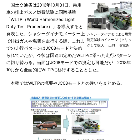
国土交通省は2016年10月31日、乗用
車の排出ガス／燃費試験に国際基準
「WLTP（World Harmonized Light
Duty Test Procedure）」を導入すると
発表した。シャシーダイナモメーター上
シャシーダイナモによる燃費
測定試験のイメージ（クリッ
で排出ガスや燃費を走行する際、これま
クして拡大） 出典：明電舎
での走行パターンはJC08モードと決め
られていたが、今後は国連の定めたWLTPに沿った走行パターン
に切り替わる。当面はJC08モードでの測定も可能だが、2018年
10月から全面的にWLTPに移行することとした。
本稿ではWLTPの概要やJC08モードとの違いをまとめる。