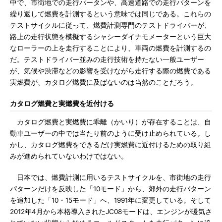
中で、市街地での走行パータンや、高速道路での走行パターンを
繰り返して燃費を計測するという意味では同じである。これらの
テストサイクルに従って、燃費計測専門のテストドライバーが、
路上の走行状態を模擬するシャシーダイナモメーターという巨大
なローラーの上を走行することにより、車両の燃費を計測するの
だ。テストドライバー並みの走行技術を持たない一般ユーザー
が、気候や渋滞などの影響を受けながら走行する際の燃費である
実燃費が、カタログ燃費に及ばないのは当然のことだろう。
カタログ燃費と実燃費を近付ける
カタログ燃費と実燃費に乖離（かいり）が存在することは、自
動車ユーザーの中では当たり前のように受け止められている。し
かし、カタログ燃費をできるだけ実燃費に近付けるための取り組
みが進められていないわけではない。
日本では、燃費計測に用いるテストサイクルを、市街地の走行
パターンだけを反映した「10モード」から、郊外の走行パターン
を追加した「10・15モード」へ、1991年に変更している。そして
2012年4月から本格導入されたJC08モードは、エンジンが暖気さ