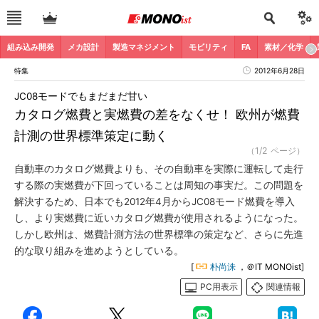
組み込み開発
メカ設計
製造マネジメント
モビリティ
FA
素材／化学
特集
2012年6月28日
JC08モードでもまだまだ甘い
カタログ燃費と実燃費の差をなくせ！ 欧州が燃費
計測の世界標準策定に動く
（1/2 ページ）
自動車のカタログ燃費よりも、その自動車を実際に運転して走行
する際の実燃費が下回っていることは周知の事実だ。この問題を
解決するため、日本でも2012年4月からJC08モード燃費を導入
し、より実燃費に近いカタログ燃費が使用されるようになった。
しかし欧州は、燃費計測方法の世界標準の策定など、さらに先進
的な取り組みを進めようとしている。
[
朴尚洙
，＠IT MONOist]
PC用表示
関連情報