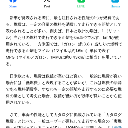
Share
Post
LINE
Hatena
新車が発表される際に、最も注目される性能の1つが燃費であ
る。燃費は、一定の容量の燃料を消費して走行できる距離として
表わされることが多い。例えば、日本と欧州の場は、1l（リット
ル）当たりの燃料で走行できる距離をkm単位で示す、km/lが使
用されている。一方米国では、1ガロン（約3.8l）当たりの燃料で
走行できる距離をマイル（1マイルは約1.6km）単位で表す
MPG（マイル／ガロン、1MPGは約0.43km/lに相当）を用いてい
る。
日米欧とも、燃費は数値が高いほど良い。一般的に燃費が良い
場合には「低燃費」と表現することが多いが、これは燃費の語源
である燃料消費率、すなわち一定の距離を走行するのに必要な燃
料の量として考えた場合、数値が低い方が効率が良いことから使
用されている。
さて、車両の性能としてカタログに掲載されている「カタログ
燃費」と比べて、一般ユーザーが運転して走行する場合の「実燃
費」が下回っていることが多い。MONOistに掲載した、『
「最新