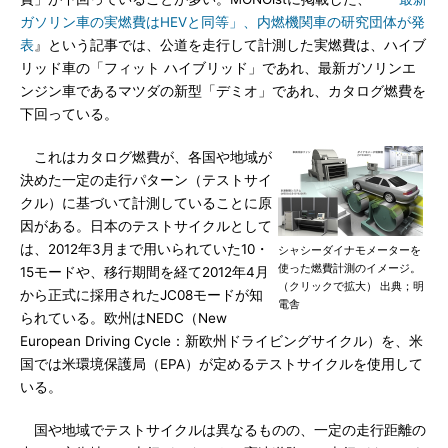
ガソリン車の実燃費はHEVと同等」、内燃機関車の研究団体が発
表
』という記事では、公道を走行して計測した実燃費は、ハイブ
リッド車の「フィット ハイブリッド」であれ、最新ガソリンエ
ンジン車であるマツダの新型「デミオ」であれ、カタログ燃費を
下回っている。
これはカタログ燃費が、各国や地域が
決めた一定の走行パターン（テストサイ
クル）に基づいて計測していることに原
因がある。日本のテストサイクルとして
は、2012年3月まで用いられていた10・
シャシーダイナモメーターを
使った燃費計測のイメージ。
15モードや、移行期間を経て2012年4月
（クリックで拡大） 出典；明
から正式に採用されたJC08モードが知
電舎
られている。欧州はNEDC（New
European Driving Cycle：新欧州ドライビングサイクル）を、米
国では米環境保護局（EPA）が定めるテストサイクルを使用して
いる。
国や地域でテストサイクルは異なるものの、一定の走行距離の