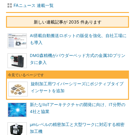
FAニュース 連載一覧
新しい連載記事が 2035 件あります
AI搭載自動搬送ロボットの販促を強化、自社工場に
も導入
DMG森精機がパウダーベッド方式の金属3Dプリン
タに参入
旋削加工用ワイパーシリーズにポジティブタイプ
インサートを追加
新たなIIoTアーキテクチャの開発に向け、IT分野の
4社と協業
μmレベルの精密加工と大型ワークに対応する精密
加工機