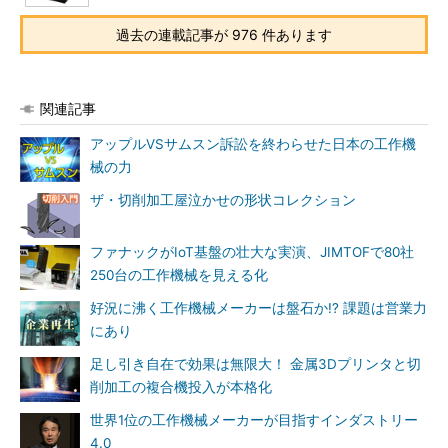
過去の連載記事が 976 件あります
関連記事
アップルVSサムスン訴訟を終わらせた日本の工作機
械の力
ザ・切削加工屋泣かせの形状コレクション
ファナックがIoT基盤の壮大な実演、JIMTOFで80社
250台の工作機械を見える化
好況に沸く工作機械メーカーは盤石か!? 課題は営業力
にあり
足し引き自在で効果は無限大！ 金属3Dプリンタと切
削加工の複合機投入が本格化
世界1位の工作機械メーカーが目指すインダストリー
4.0