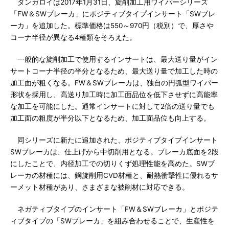
タンガロイは2017年1月31日、旋削加工用ワイパーシリーズ
「FW＆SWブレーカ」にポジティブタイプインサート「SWブレ
ーカ」を追加した。標準価格は550～970円（税別）で、厚さや
コーナ半径が異なる4種類をそろえた。
一般的な旋削加工で使用するインサートは、最大送り量がイン
サートコーナ半径の半分となるため、最大送り量で加工した時の
加工面が粗くなる。FW＆SWブレーカは、独自の円弧型ワイパー
形状を採用し、高送り加工時に加工面品位を低下させずに高能率
な加工を可能にした。通常インサートに対して2倍の送り量でも
加工面の粗度が半分以下となるため、加工面品位も向上する。
同シリーズに新たに追加された、ポジティブタイプインサート
SWブレーカは、仕上げから中切削用となる。ブレーカ底面を2段
にしたことで、内径加工での切りくず処理性能を高めた。SWブ
レーカの材種には、鋼旋削用CVD材種と、耐熱衝撃性に優れるサ
ーメット材種があり、さまざまな被削材に対応できる。
ネガティブタイプのインサート「FW＆SWブレーカ」とポジテ
ィブタイプの「SWブレーカ」を組み合わせることで、生産性を