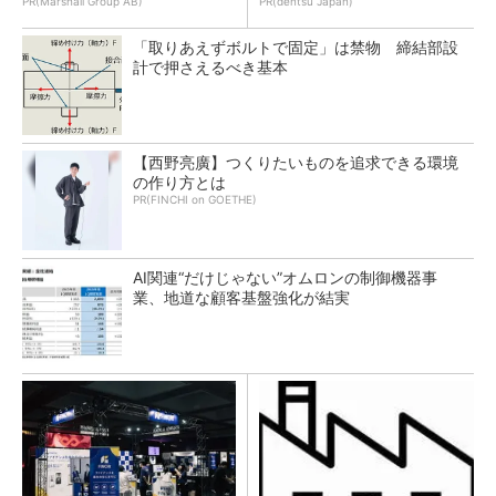
PR(Marshall Group AB)
PR(dentsu Japan)
「取りあえずボルトで固定」は禁物 締結部設
計で押さえるべき基本
【西野亮廣】つくりたいものを追求できる環境
の作り方とは
PR(FINCHI on GOETHE)
AI関連“だけじゃない”オムロンの制御機器事
業、地道な顧客基盤強化が結実