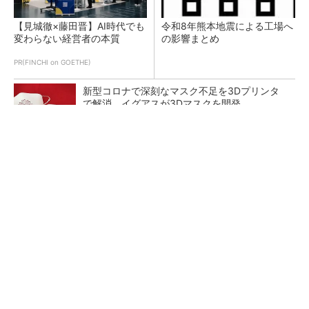
【見城徹×藤田晋】AI時代でも
令和8年熊本地震による工場へ
変わらない経営者の本質
の影響まとめ
PR(FINCHI on GOETHE)
新型コロナで深刻なマスク不足を3Dプリンタ
で解消、イグアスが3Dマスクを開発
【レベル14】生成AIを味方に、3D CADを使い
こなそう！
狭小な駐車場に、シャープがポールカメラ式製
品発表 市場シェア10％目指す