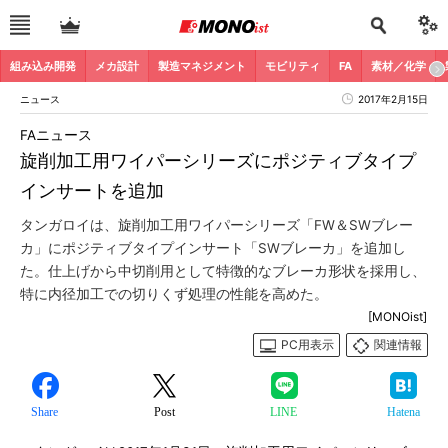
組み込み開発
メカ設計
製造マネジメント
モビリティ
FA
素材／化学
ニュース
2017年2月15日
FAニュース
旋削加工用ワイパーシリーズにポジティブタイプ
インサートを追加
タンガロイは、旋削加工用ワイパーシリーズ「FW＆SWブレー
カ」にポジティブタイプインサート「SWブレーカ」を追加し
た。仕上げから中切削用として特徴的なブレーカ形状を採用し、
特に内径加工での切りくず処理の性能を高めた。
[MONOist]
PC用表示
関連情報
Share
Post
LINE
Hatena