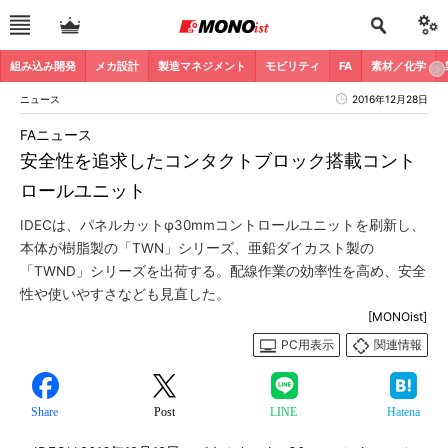
組み込み開発
メカ設計
製造マネジメント
モビリティ
FA
素材／化学
ニュース
2016年12月28日
FAニュース
安全性を追求したコンタクトブロック搭載コント
ロールユニット
IDECは、パネルカットφ30mmコントロールユニットを刷新し、
本体が樹脂製の「TWN」シリーズ、亜鉛ダイカスト製の
「TWND」シリーズを出荷する。配線作業の効率性を高め、安全
性や使いやすさなども見直した。
[MONOist]
PC用表示
関連情報
Share
Post
LINE
Hatena