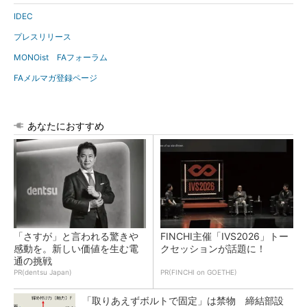
IDEC
プレスリリース
MONOist FAフォーラム
FAメルマガ登録ページ
あなたにおすすめ
「さすが」と言われる驚きや
FINCHI主催「IVS2026」トー
感動を。新しい価値を生む電
クセッションが話題に！
通の挑戦
PR(dentsu Japan)
PR(FINCHI on GOETHE)
「取りあえずボルトで固定」は禁物 締結部設