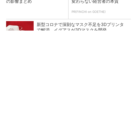
の影響まとめ
変わらない経営者の本質
PR(FINCHI on GOETHE)
新型コロナで深刻なマスク不足を3Dプリンタ
で解消、イグアスが3Dマスクを開発
【レベル14】生成AIを味方に、3D CADを使い
こなそう！
狭小な駐車場に、シャープがポールカメラ式製
品発表 市場シェア10％目指す