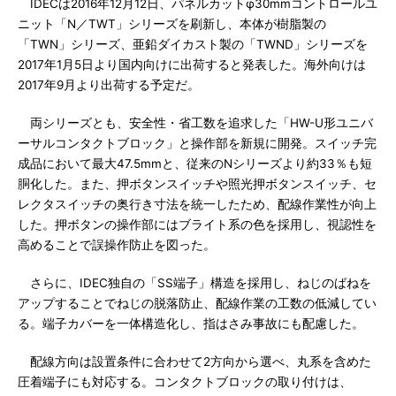
IDECは2016年12月12日、パネルカットφ30mmコントロールユ
ニット「N／TWT」シリーズを刷新し、本体が樹脂製の
「TWN」シリーズ、亜鉛ダイカスト製の「TWND」シリーズを
2017年1月5日より国内向けに出荷すると発表した。海外向けは
2017年9月より出荷する予定だ。
両シリーズとも、安全性・省工数を追求した「HW-U形ユニバ
ーサルコンタクトブロック」と操作部を新規に開発。スイッチ完
成品において最大47.5mmと、従来のNシリーズより約33％も短
胴化した。また、押ボタンスイッチや照光押ボタンスイッチ、セ
レクタスイッチの奥行き寸法を統一したため、配線作業性が向上
した。押ボタンの操作部にはブライト系の色を採用し、視認性を
高めることで誤操作防止を図った。
さらに、IDEC独自の「SS端子」構造を採用し、ねじのばねを
アップすることでねじの脱落防止、配線作業の工数の低減してい
る。端子カバーを一体構造化し、指はさみ事故にも配慮した。
配線方向は設置条件に合わせて2方向から選べ、丸系を含めた
圧着端子にも対応する。コンタクトブロックの取り付けは、