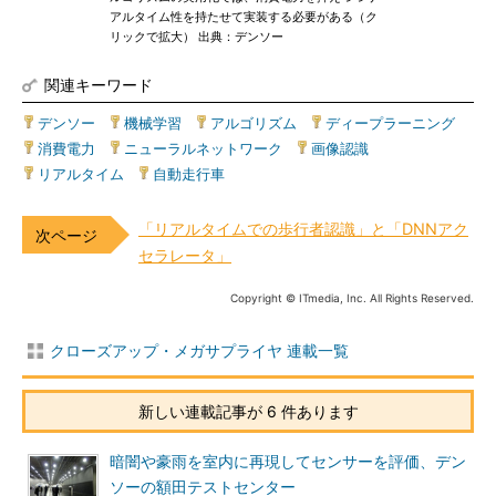
アルタイム性を持たせて実装する必要がある（ク
リックで拡大） 出典：デンソー
関連キーワード
デンソー
|
機械学習
|
アルゴリズム
|
ディープラーニング
|
消費電力
|
ニューラルネットワーク
|
画像認識
|
リアルタイム
|
自動走行車
「リアルタイムでの歩行者認識」と「DNNアク
セラレータ」
Copyright © ITmedia, Inc. All Rights Reserved.
クローズアップ・メガサプライヤ 連載一覧
新しい連載記事が 6 件あります
暗闇や豪雨を室内に再現してセンサーを評価、デン
ソーの額田テストセンター