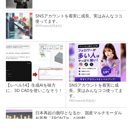
SNSアカウントを着実に成長。実はみんなココ
使ってます。
PR(Dreaw合同会社)
【レベル14】生成AIを味方
SNSアカウントを着実に成
に、3D CADを使いこなそう！
長。実はみんなココ使ってま
す。
PR(Dreaw合同会社)
日本再起の旗印となるか、国産マルチモーダル
AI基盤「FRONTia」が始動