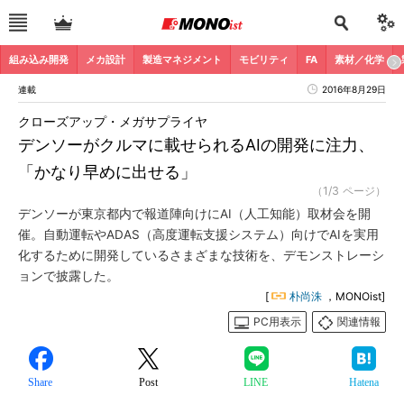
組み込み開発
メカ設計
製造マネジメント
モビリティ
FA
素材／化学
連載
2016年8月29日
クローズアップ・メガサプライヤ
デンソーがクルマに載せられるAIの開発に注力、
「かなり早めに出せる」
（1/3 ページ）
デンソーが東京都内で報道陣向けにAI（人工知能）取材会を開
催。自動運転やADAS（高度運転支援システム）向けでAIを実用
化するために開発しているさまざまな技術を、デモンストレーシ
ョンで披露した。
[
朴尚洙
，MONOist]
PC用表示
関連情報
Share
Post
LINE
Hatena