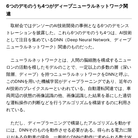
6つのデモのうち4つがディープニューラルネットワーク関
連
取材会ではデンソーのAI技術開発の事例となる6つのデモンス
トレーションを披露した。これら6つのデモのうち4つは、AI技術
として注目を集めているDNN（Deep Neural Network、ディープ
ニューラルネットワーク）関連のものだった。
ニューラルネットワークとは、人間の脳細胞を構成するニュー
ロンの活動を模したモデルのことで、一定以上の多数の層（深い
階層、ディープ）を持つニューラルネットワークをDNNと呼ぶ。
このDNNを用いた機械学習がディープラーニングであり、近年の
AI技術のブレイクスルーといわれている。自動運転関連では、車
両周辺の状態の画像認識の他、画像認識した結果を基にした適切
な運転操作の判断などを行うアルゴリズムを構築するのに利用さ
れている。
ただし、ディープラーニングで構築したアルゴリズムを動かす
には、DNNそのものを動作させる必要がある。得られる電力に限
りがある自動車の場合、一般的なDNNの動作に求められる数十W