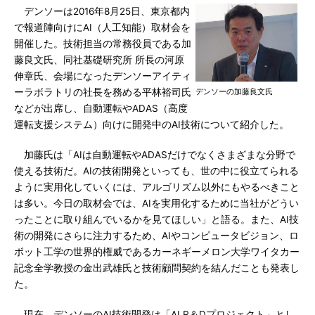
デンソーは2016年8月25日、東京都内
で報道陣向けにAI（人工知能）取材会を
開催した。技術担当の常務役員である加
藤良文氏、同社基礎研究所 所長の河原
伸章氏、会場になったデンソーアイティ
ーラボラトリの社長を務める平林裕司氏
デンソーの加藤良文氏
などが出席し、自動運転やADAS（高度
運転支援システム）向けに開発中のAI技術について紹介した。
加藤氏は「AIは自動運転やADASだけでなくさまざまな分野で
使える技術だ。AIの技術開発といっても、世の中に役立てられる
ように実用化していくには、アルゴリズム以外にもやるべきこと
は多い。今日の取材会では、AIを実用化するために当社がどうい
ったことに取り組んでいるかを見てほしい」と語る。また、AI技
術の開発にさらに注力するため、AIやコンピュータビジョン、ロ
ボット工学の世界的権威であるカーネギーメロン大学ワイタカー
記念全学教授の金出武雄氏と技術顧問契約を結んだことも発表し
た。
現在、デンソーのAI技術開発は「AI R＆Dプロジェクト」とし