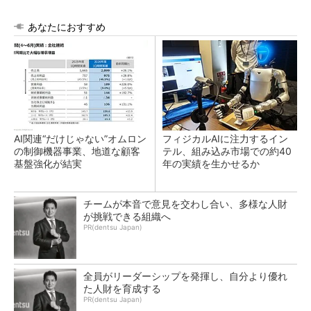
あなたにおすすめ
AI関連“だけじゃない”オムロン
フィジカルAIに注力するイン
の制御機器事業、地道な顧客
テル、組み込み市場での約40
基盤強化が結実
年の実績を生かせるか
チームが本音で意見を交わし合い、多様な人財
が挑戦できる組織へ
PR(dentsu Japan)
全員がリーダーシップを発揮し、自分より優れ
た人財を育成する
PR(dentsu Japan)