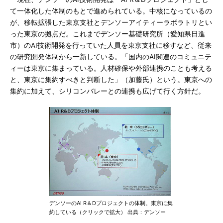
て一体化した体制のもとで進められている。中核になっているの
が、移転拡張した東京支社とデンソーアイティーラボラトリとい
った東京の拠点だ。これまでデンソー基礎研究所（愛知県日進
市）のAI技術開発を行っていた人員を東京支社に移すなど、従来
の研究開発体制から一新している。「国内のAI関連のコミュニテ
ィーは東京に集まっている。人材確保や外部連携のことも考える
と、東京に集約すべきと判断した」（加藤氏）という。東京への
集約に加えて、シリコンバレーとの連携も広げて行く方針だ。
デンソーのAI R＆Dプロジェクトの体制。東京に集
約している（クリックで拡大） 出典：デンソー