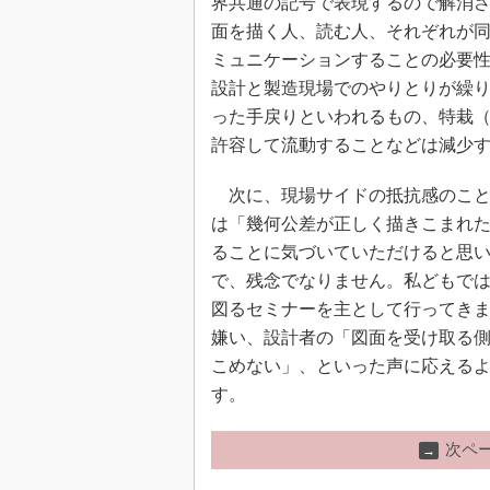
界共通の記号で表現するので解消
面を描く人、読む人、それぞれが
ミュニケーションすることの必要
設計と製造現場でのやりとりが繰
った手戻りといわれるもの、特栽
許容して流動することなどは減少
次に、現場サイドの抵抗感のこと
は「幾何公差が正しく描きこまれ
ることに気づいていただけると思
で、残念でなりません。私どもで
図るセミナーを主として行ってき
嫌い、設計者の「図面を受け取る
こめない」、といった声に応える
す。
次ペ
→