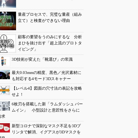
量産プロセスで、完璧な量産（組み
立て）と検査ができない理由
顧客の要望をうのみにするな 分析
まひを抜け出す「超上流のプロトタ
イピング」
3D技術が変えた「靴選び」の常識
最大0.03mmの精度、黒色／光沢素材に
も対応する4モード3Dスキャナー
【レベル4】図面の穴寸法の表記を攻略
せよ！
6枚刃を搭載した新「ラムダッシュ パー
ムイン」 小型設計と意匠性をさらに
追求
新型コロナで深刻なマスク不足を3Dプ
リンタで解消、イグアスが3Dマスクを