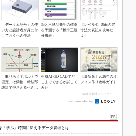
「データム記号」の使
3σと不良品発生の確率
【レベル4】図面の穴
い方と設計者が身に付
を予測する「標準正規
寸法の表記を攻略せ
けておくべき作法
分布表」
よ！
「取りあえずボルトで
生成AI×3D CADでど
【最新版】2026年のオ
固定」は禁物 締結部
こまでできるか試して
フィス作り攻略ガイド
設計で押さえるべき基
みた
本
PR(株式会社アルファーテクノ)
Recommended by
PR
を「学ぶ」時間に変えるデータ管理とは