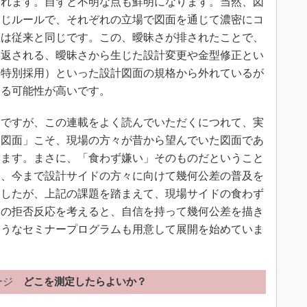
されます。自ずと不明な点も鮮明になります。当然、図
同じルールで、それぞれの立場で図面を通じて濃密にコ
性は従来と同じです。この、曖昧さが排されたことで、
り返される、曖昧さから生じた設計変更や金型修正とい
（特別採用）といった設計図面の規格から外れているが
する可能性が高いです。
ですが、この連載をよく読んでいただくにつれて、実
た図面」こそ、現場の方々が昔から望んでいた図面であ
います。まさに、「食わず嫌い」そのものだということ
は、今まで設計サイドの方々に向けて幾何公差の普及を
ましたが、上記の課題を踏まえて、現場サイドの食わず
側の拒否反応を考えると、自信を持って幾何公差を描き
ようなセミナープログラムも用意して展開を始めていま
ージ
どこを測定したらよいか？