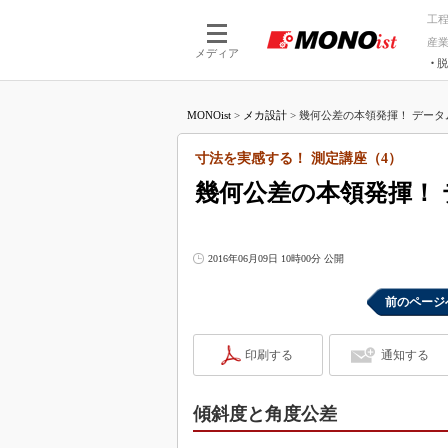
工
産
メディア
脱
つながる技術
AI×技術
MONOist
>
メカ設計
>
幾何公差の本領発揮！ データム
つながる工場
AI×設備
つながるサービ
Physical
寸法を実感する！ 測定講座（4）
幾何公差の本領発揮！
2016年06月09日 10時00分 公開
前のページ
印刷する
通知する
傾斜度と角度公差