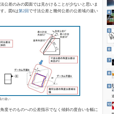
3Dプリンタ
法公差のみの図面では見かけることが少ないと思いま
産業オープンネット展
デジタルツインとCAE
す。図6は
第2回
で寸法公差と幾何公差の公差域の違い
S＆OP
インダストリー4.0
イノベーション
製造業ビッグデータ
メイドインジャパン
植物工場
知財マネジメント
海外生産
グローバル設計・開発
制御セキュリティ
新型コロナへの対応
域の違い
角度そのものへの公差指示でなく傾斜の度合いを幅に