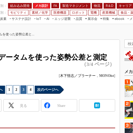
程別：
組み込み開発
メカ設計
製造マネジメント
物流
R＆D
キャリア
FA
業別：
モビリティ
素材／化学
医療機器
ロボット
電機
産業機械
食品・
炭素
サステナ設計
エッジ逆襲
品質
展示会
特集
メ
IoT
AI
ebook
伝承
組み込み開発
CEATEC
読者調査まとめ
編集後記
を使った姿勢公差と...
JIMTOF
保全
メカ設計
つながるクルマ
組込み/エッジ コンピューティング
ス
 AI
製造マネジメント
5G
展＆IoT/5Gソリューション展
VR／AR
FA
 データムを使った姿勢公差と測定
IIFES
モビリティ
フィールドサービス
（3/4 ページ）
国際ロボット展
素材／化学
FPGA
メカ
ジャパンモビリティショー
[
木下悟志／プラーナー
，
MONOist
]
組み込み画像技術
TECHNO-FRONTIER
組み込みモデリング
へ
1
|
2
|
3
|
4
次のページへ
人テク展
Windows Embedded
スマート工場EXPO
見る
Share
車載ソフト開発
EdgeTech+
ISO26262
日本ものづくりワールド
無償設計ツール
AUTOMOTIVE WORLD