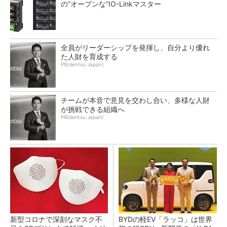
の“オープンな”IO-Linkマスター
全員がリーダーシップを発揮し、自分より優れ
た人財を育成する
PR(dentsu Japan)
チームが本音で意見を交わし合い、多様な人財
が挑戦できる組織へ
PR(dentsu Japan)
新型コロナで深刻なマスク不
BYDの軽EV「ラッコ」は世界