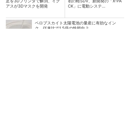
足を3Dプリンタで解消、イグ
初の軽SDV、新開発の「X-PA
アスが3Dマスクを開発
CK」に電動システ...
ペロブスカイト太陽電池の量産に有効なイン
ク、従来比で1.5倍の性能向上
【西野亮廣】ビジネス書最新刊『北極星 僕た
ちはどう働くか』
PR(FINCHI on GOETHE)
【レベル14】生成AIを味方に、3D CADを使い
こなそう！