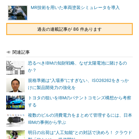
MR技術を用いた車両塗装シミュレータを導入
過去の連載記事が 86 件あります
関連記事
恐るべきIBMの知財戦略、なぜ太陽電池に賭けるの
か？
規格準拠は“入場券”にすぎない、ISO26262をきっか
けに製品開発力の強化を
トヨタの狙いをIBMのパテントコモンズ構想から考察
する
複数のビルの消費電力をまとめて管理するには、日本
IBMの事例から学ぶ
明日の出荷は“人工知能”との対話で決めろ！ クラウド