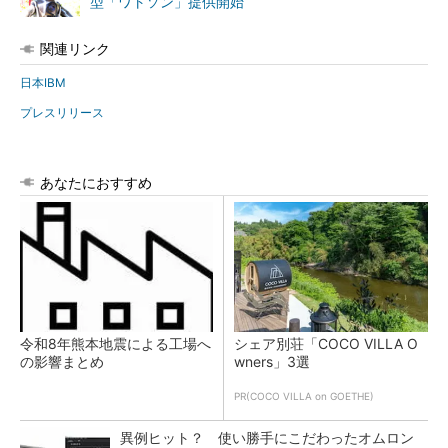
型「ワトソン」提供開始
関連リンク
日本IBM
プレスリリース
あなたにおすすめ
令和8年熊本地震による工場へ
シェア別荘「COCO VILLA O
の影響まとめ
wners」3選
PR(COCO VILLA on GOETHE)
異例ヒット？ 使い勝手にこだわったオムロン