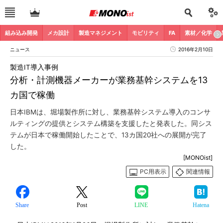
組み込み開発
メカ設計
製造マネジメント
モビリティ
FA
素材／化学
ニュース
2016年2月10日
製造IT導入事例
分析・計測機器メーカーが業務基幹システムを13
カ国で稼働
日本IBMは、堀場製作所に対し、業務基幹システム導入のコンサ
ルティングの提供とシステム構築を支援したと発表した。同シス
テムが日本で稼働開始したことで、13カ国20社への展開が完了
した。
[MONOist]
PC用表示
関連情報
Share
Post
LINE
Hatena