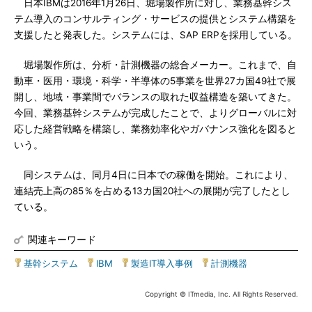
日本IBMは2016年1月26日、堀場製作所に対し、業務基幹シス
テム導入のコンサルティング・サービスの提供とシステム構築を
支援したと発表した。システムには、SAP ERPを採用している。
堀場製作所は、分析・計測機器の総合メーカー。これまで、自
動車・医用・環境・科学・半導体の5事業を世界27カ国49社で展
開し、地域・事業間でバランスの取れた収益構造を築いてきた。
今回、業務基幹システムが完成したことで、よりグローバルに対
応した経営戦略を構築し、業務効率化やガバナンス強化を図ると
いう。
同システムは、同月4日に日本での稼働を開始。これにより、
連結売上高の85％を占める13カ国20社への展開が完了したとし
ている。
関連キーワード
基幹システム
|
IBM
|
製造IT導入事例
|
計測機器
Copyright © ITmedia, Inc. All Rights Reserved.