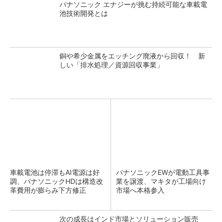
パナソニック エナジーが挑む持続可能な車載電
池技術開発とは
銅や希少金属をエッチング廃液から回収！ 新
しい「排水処理／資源回収事業」
車載電池は停滞もAI電源は好
パナソニックEWが電動工具事
調、パナソニックHDは構造改
業を譲渡、マキタが工場向け
革費用が膨らみ下方修正
市場へ本格参入
次の成長はインド市場とソリューション販売