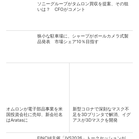
ソニーグループがタムロン買収を提案、その狙
いは？ CFOがコメント
狭小な駐車場に、シャープがポールカメラ式製
品発表 市場シェア10％目指す
オムロンが電子部品事業を米
新型コロナで深刻なマスク不
国投資会社に売却、新会社名
足を3Dプリンタで解消、イグ
はAratasに
アスが3Dマスクを開発
FINCHI主催「IVS2026」トークセッションが