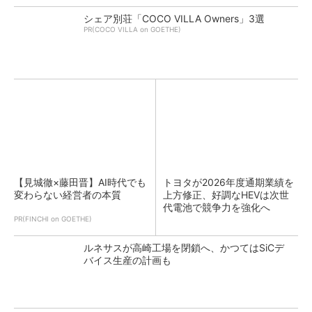
シェア別荘「COCO VILLA Owners」3選
PR(COCO VILLA on GOETHE)
【見城徹×藤田晋】AI時代でも
トヨタが2026年度通期業績を
変わらない経営者の本質
上方修正、好調なHEVは次世
代電池で競争力を強化へ
PR(FINCHI on GOETHE)
ルネサスが高崎工場を閉鎖へ、かつてはSiCデ
バイス生産の計画も