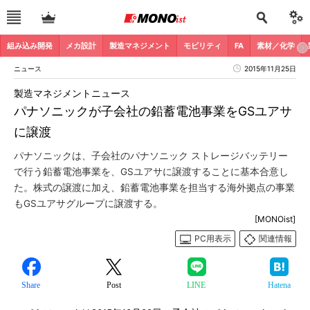
組み込み開発
メカ設計
製造マネジメント
モビリティ
FA
素材／化学
ニュース
2015年11月25日
製造マネジメントニュース
パナソニックが子会社の鉛蓄電池事業をGSユアサ
に譲渡
パナソニックは、子会社のパナソニック ストレージバッテリー
で行う鉛蓄電池事業を、GSユアサに譲渡することに基本合意し
た。株式の譲渡に加え、鉛蓄電池事業を担当する海外拠点の事業
もGSユアサグループに譲渡する。
[MONOist]
PC用表示
関連情報
Share
Post
LINE
Hatena