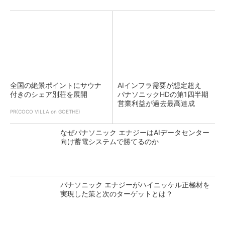
全国の絶景ポイントにサウナ
AIインフラ需要が想定超え
付きのシェア別荘を展開
パナソニックHDの第1四半期
営業利益が過去最高達成
PR(COCO VILLA on GOETHE)
なぜパナソニック エナジーはAIデータセンター
向け蓄電システムで勝てるのか
パナソニック エナジーがハイニッケル正極材を
実現した策と次のターゲットとは？