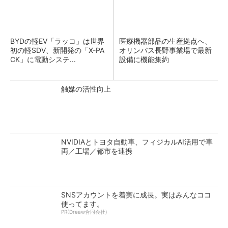
BYDの軽EV「ラッコ」は世界
医療機器部品の生産拠点へ、
初の軽SDV、新開発の「X-PA
オリンパス長野事業場で最新
CK」に電動システ...
設備に機能集約
触媒の活性向上
NVIDIAとトヨタ自動車、フィジカルAI活用で車
両／工場／都市を連携
SNSアカウントを着実に成長。実はみんなココ
使ってます。
PR(Dreaw合同会社)