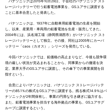
パナソニックは2015年10月29日、子会社のパナソニック スト
レージバッテリーで行う鉛蓄電池事業を、GSユアサに譲渡する
ことに基本合意したと発表した。
パナソニックは、1937年に自動車用鉛蓄電池の生産を開始
し、以来、産業用・車両用の鉛蓄電池を生産・販売してきた。
2004年には、浜名湖工場（静岡県湖西市）がパナソニック スト
レージバッテリーとして独立。その後、同社は2005年にカーバ
ッテリー「caos（カオス）」シリーズを発売している。
今回パナソニックでは、鉛価格の高止まりなど、今後も競争環
境の厳しい状況が見込まれることから、同事業からの撤退を決
定。業界大手のGSユアサに譲渡し、その傘下での事業展開を目
指すという。
合意によりパナソニックは、パナソニック ストレージバッテ
リーの85.1％の株式をGSユアサに譲渡する。残る株式14.9％はパ
ナソニックが2年間保有し、事業の円滑な引き継ぎに協力する。
また、鉛蓄電池事業を担当する海外拠点の事業も、GSユアサグ
ループに譲渡するという。