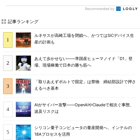
Recommended by
記事ランキング
ルネサスが高崎工場を閉鎖へ、かつてはSiCデバイス生
産の計画も
あえて歩かせない――準国産ヒューマノイド「D1」登
場、現場稼働で日本の勝ち筋へ
「取りあえずボルトで固定」は禁物 締結部設計で押さ
えるべき基本
AIがサイバー攻撃――OpenAIやClaudeで相次ぐ事態、
波及リスクは
シリコン量子コンピュータの量産開発へ、インテルの
18Aプロセスを活用