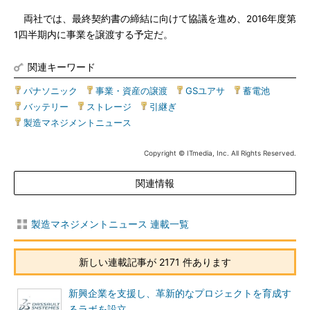
両社では、最終契約書の締結に向けて協議を進め、2016年度第
1四半期内に事業を譲渡する予定だ。
関連キーワード
パナソニック
|
事業・資産の譲渡
|
GSユアサ
|
蓄電池
|
バッテリー
|
ストレージ
|
引継ぎ
|
製造マネジメントニュース
Copyright © ITmedia, Inc. All Rights Reserved.
関連情報
製造マネジメントニュース 連載一覧
新しい連載記事が 2171 件あります
新興企業を支援し、革新的なプロジェクトを育成す
るラボを設立