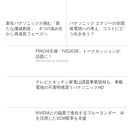
新生パナソニックが挑む「新
パナソニック エナジーの全固
たな価値創造」、4つの強み生
体電池への考え、コストにど
かし再成長フェーズへ
う向き合う？
FINCHI主催「IVS2026」トークセッションが
話題に！
PR(FINCHI on GOETHE)
テレビとキッチン家電は課題事業脱却も、車載
電池の不透明感漂うパナソニックHD
NVIDIAとの協業で進化するブルーヨンダー、AI
を活用したSCM変革を支援