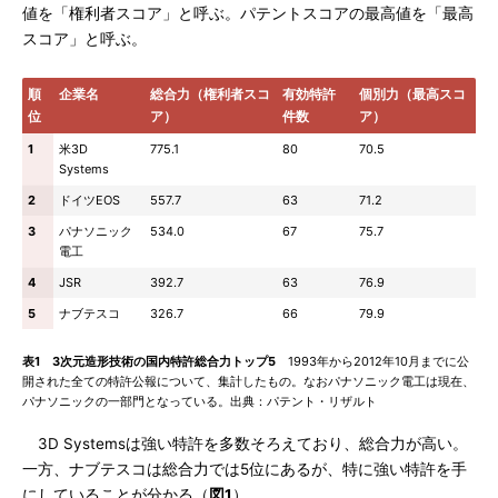
値を「権利者スコア」と呼ぶ。パテントスコアの最高値を「最高
スコア」と呼ぶ。
順
企業名
総合力（権利者スコ
有効特許
個別力（最高スコ
位
ア）
件数
ア）
1
米3D
775.1
80
70.5
Systems
2
ドイツEOS
557.7
63
71.2
3
パナソニック
534.0
67
75.7
電工
4
JSR
392.7
63
76.9
5
ナブテスコ
326.7
66
79.9
表1 3次元造形技術の国内特許総合力トップ5
1993年から2012年10月までに公
開された全ての特許公報について、集計したもの。なおパナソニック電工は現在、
パナソニックの一部門となっている。出典：パテント・リザルト
3D Systemsは強い特許を多数そろえており、総合力が高い。
一方、ナブテスコは総合力では5位にあるが、特に強い特許を手
にしていることが分かる（
図1
）。