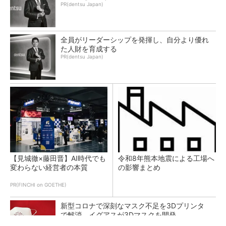
PR(dentsu Japan)
全員がリーダーシップを発揮し、自分より優れ
た人財を育成する
PR(dentsu Japan)
【見城徹×藤田晋】AI時代でも
令和8年熊本地震による工場へ
変わらない経営者の本質
の影響まとめ
PR(FINCHI on GOETHE)
新型コロナで深刻なマスク不足を3Dプリンタ
で解消、イグアスが3Dマスクを開発