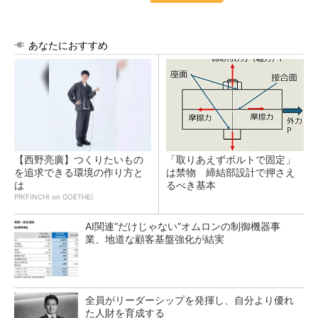
あなたにおすすめ
【西野亮廣】つくりたいもの
「取りあえずボルトで固定」
を追求できる環境の作り方と
は禁物 締結部設計で押さえ
は
るべき基本
PR(FINCHI on GOETHE)
AI関連“だけじゃない”オムロンの制御機器事
業、地道な顧客基盤強化が結実
全員がリーダーシップを発揮し、自分より優れ
た人財を育成する