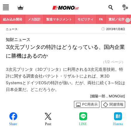
組み込み開発
メカ設計
製造マネジメント
モビリティ
FA
素材／化学
ニュース
2013年1月8日
知財ニュース
3次元プリンタの特許はどうなっている、国内企業
に勝機はあるのか
（1/2 ページ）
3次元プリンタ（3Dプリンタ）に利用される3次元造形技術。特
許に関する調査会社パテント・リザルトによれば、米3D
SystemsとドイツEOSの特許が強い。だが、両社に続く3～5位は
日本企業だ。どこだろうか。
[畑陽一郎，MONOist]
PC用表示
関連情報
Share
Post
LINE
Hatena