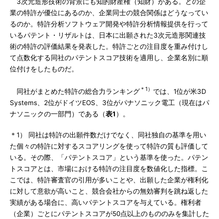
3次元造形技術の背景にも知的財産権（知財）がある。どの企
業の特許が優位にあるのか、企業同士の競合関係はどうなってい
るのか。特許分析ソフトウェア開発や特許分析情報提供を行って
いるパテント・リザルトは、日本に出願された3次元造形関連技
術の特許の評価結果を発表した。特許ごとの注目度を重み付けし
て点数化する同社のパテントスコア技術を適用し、企業名別に順
位付けをしたものだ。
＊1）
同社がまとめた特許の総合力ランキング
では、1位が米3D
Systems、2位がドイツEOS、3位がパナソニック電工（現在はパ
ナソニックの一部門）である（
表1
）。
＊1） 同社は特許の出願件数だけでなく、同社独自の基準を用い
た個々の特許に対するスコアリングを使って特許の質も評価して
いる。その際、「パテントスコア」という基準を使った。パテン
トスコアとは、市場における特許の注目度を数値化した指標。こ
こでは、特許審査官の引用が多いことや、出願した企業が権利化
に対して意欲が高いこと、競合会社からの無効審判を跳ね返した
実績がある場合に、高いパテントスコアを与えている。権利者
（企業）ごとにパテントスコアが50点以上のもののみを集計した