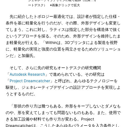
ジェネレーティブデザインの取り組み（出典：オ
ートデスク） ※画像クリックで拡大
先に紹介したトポロジー最適化では、設計者が指定した仕様・
条件を基に軽量化を行うのだが、その際、外形デザインも変更し
てしまう。これに対し、ラティスは指定した部分を構造体で抜く
というアプローチを採る。そのため、外形デザインを維持したま
ま軽量化が行える。「Withinは、3Dプリンタによる製造を視野
に、軽量化の実現と強度の位置を両立させるためのソリューショ
ンだ」と加藤氏。
そして、さらに先の研究もオートデスクの研究機関
「
Autodesk Research
」で進められている。その研究は
「
Project Dreamcatcher
」と呼ばれ、あらゆるテクノロジーを
駆使し、ジェネレーティブデザインの設計アプローチを実現しよ
うとするものだ。
「形状の作り方は幾つもある。外形をキープしないとダメなも
のや、形を変えてしまっても問題ないものもある。また、使用で
きる加工設備や材料でも作り方が変わる。Project
Dreamcatcherは、こうしたあらゆるパラメータを入力条件とし