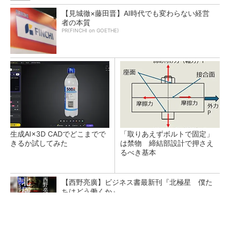
【見城徹×藤田晋】AI時代でも変わらない経営
者の本質
PR(FINCHI on GOETHE)
生成AI×3D CADでどこまでで
「取りあえずボルトで固定」
きるか試してみた
は禁物 締結部設計で押さえ
るべき基本
【西野亮廣】ビジネス書最新刊『北極星 僕た
ちはどう働くか』
PR(FINCHI on GOETHE)