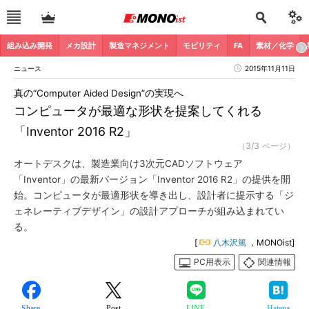
組み込み開発
メカ設計
製造マネジメント
モビリティ
FA
素材／化学
ニュース
2015年11月11日
真の“Computer Aided Design”の実現へ
コンピュータが最適な形状を提案してくれる
「Inventor 2016 R2」
（3/3 ページ）
オートデスクは、製造業向け3次元CADソフトウェア
「Inventor」の最新バージョン「Inventor 2016 R2」の提供を開
始。コンピュータが最適形状を導き出し、設計者に提示する「ジ
ェネレーティブデザイン」の設計アプローチが組み込まれてい
る。
[
八木沢篤
，MONOist]
PC用表示
関連情報
Share
Post
LINE
Hatena