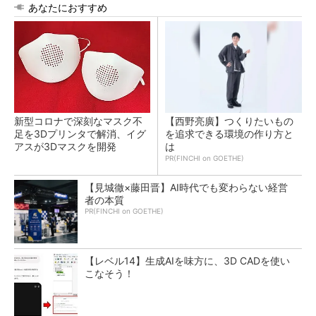
あなたにおすすめ
新型コロナで深刻なマスク不
【西野亮廣】つくりたいもの
足を3Dプリンタで解消、イグ
を追求できる環境の作り方と
アスが3Dマスクを開発
は
PR(FINCHI on GOETHE)
【見城徹×藤田晋】AI時代でも変わらない経営
者の本質
PR(FINCHI on GOETHE)
【レベル14】生成AIを味方に、3D CADを使い
こなそう！