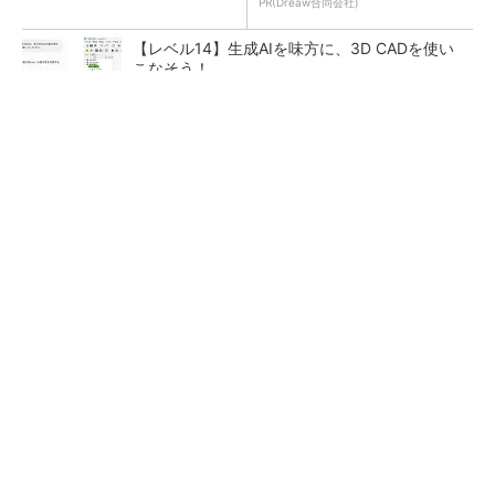
PR(Dreaw合同会社)
【レベル14】生成AIを味方に、3D CADを使い
こなそう！
令和8年熊本地震による工場への影響まとめ
狭小な駐車場に、シャープがポールカメラ式製
品発表 市場シェア10％目指す