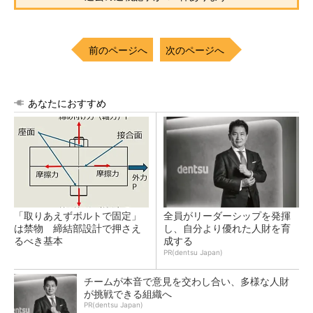
前のページへ
次のページへ
あなたにおすすめ
「取りあえずボルトで固定」
全員がリーダーシップを発揮
は禁物 締結部設計で押さえ
し、自分より優れた人財を育
るべき基本
成する
PR(dentsu Japan)
チームが本音で意見を交わし合い、多様な人財
が挑戦できる組織へ
PR(dentsu Japan)