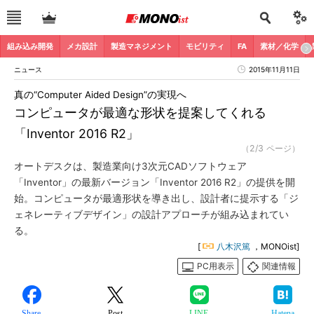
組み込み開発
メカ設計
製造マネジメント
モビリティ
FA
素材／化学
ニュース
2015年11月11日
真の“Computer Aided Design”の実現へ
コンピュータが最適な形状を提案してくれる
「Inventor 2016 R2」
（2/3 ページ）
オートデスクは、製造業向け3次元CADソフトウェア
「Inventor」の最新バージョン「Inventor 2016 R2」の提供を開
始。コンピュータが最適形状を導き出し、設計者に提示する「ジ
ェネレーティブデザイン」の設計アプローチが組み込まれてい
る。
[
八木沢篤
，MONOist]
PC用表示
関連情報
Share
Post
LINE
Hatena