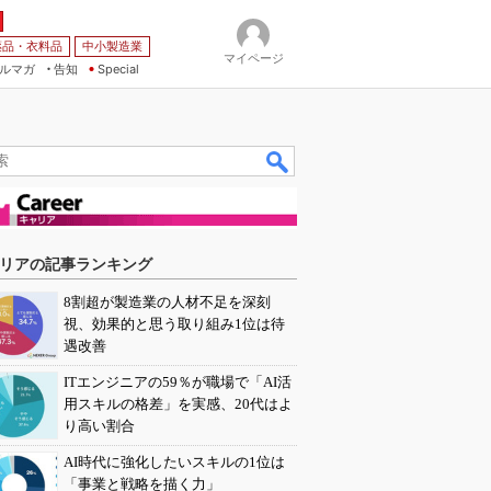
薬品・衣料品
中小製造業
マイページ
ルマガ
告知
Special
リアの記事ランキング
8割超が製造業の人材不足を深刻
視、効果的と思う取り組み1位は待
遇改善
ITエンジニアの59％が職場で「AI活
用スキルの格差」を実感、20代はよ
り高い割合
AI時代に強化したいスキルの1位は
「事業と戦略を描く力」