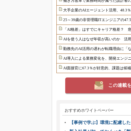
働き方改革で業務時間が減った設計者の
大手企業のAIエージェント活用、48.3
25～39歳の非管理職ITエンジニアの4
「AI格差」はすでにキャリア格差？ 危
AIを使う人はなぜ年収が高いのか 活用
勤務先のAI活用の遅れが転職理由に「
AI導入による業務変化を、開発エンジニ
AI面接官に67.3％が好意的、課題は
この連載
おすすめホワイトペーパー
【事例で学ぶ】環境に配慮した