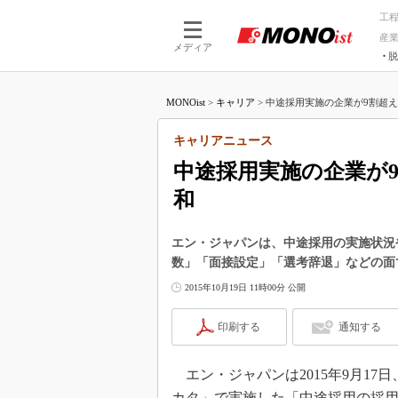
工
産
メディア
脱
つながる技術
AI×技術
MONOist
>
キャリア
>
中途採用実施の企業が9割超え。
つながる工場
AI×設備
つながるサービ
Physical
キャリアニュース
中途採用実施の企業が9
和
エン・ジャパンは、中途採用の実施状況
数」「面接設定」「選考辞退」などの面
2015年10月19日 11時00分 公開
印刷する
通知する
エン・ジャパンは2015年9月17
カタ」で実施した「中途採用の採