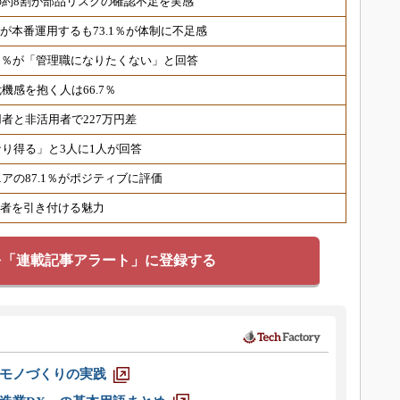
約8割が部品リスクの確認不足を実感
％が本番運用するも73.1％が体制に不足感
7.5％が「管理職になりたくない」と回答
機感を抱く人は66.7％
者と非活用者で227万円差
なり得る」と3人に1人が回答
アの87.1％がポジティブに評価
候補者を引き付ける魅力
を「連載記事アラート」に登録する
モノづくりの実践