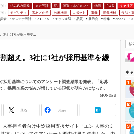
程別：
組み込み開発
メカ設計
製造マネジメント
物流
R＆D
キャリア
FA
業別：
モビリティ
素材／化学
医療機器
ロボット
電機
産業機械
食品・
炭素
サステナ設計
エッジ逆襲
品質
展示会
特集
メ
IoT
AI
ebook
伝承
組み込み開発
CEATEC
読者調査まとめ
編集後記
3社に1社が採用基準...
JIMTOF
保全
メカ設計
つながるクルマ
組込み/エッジ コンピューティング
ス
 AI
製造マネジメント
5G
展＆IoT/5Gソリューション展
VR／AR
FA
割超え。3社に1社が採用基準を緩
IIFES
モビリティ
フィールドサービス
国際ロボット展
素材／化学
FPGA
キャ
ジャパンモビリティショー
組み込み画像技術
や採用基準についてのアンケート調査結果を発表。「応募
TECHNO-FRONTIER
で、採用企業の悩みが増している現状が明らかになった。
組み込みモデリング
人テク展
[
MONOist
]
Windows Embedded
スマート工場EXPO
車載ソフト開発
見る
Share
EdgeTech+
ISO26262
日本ものづくりワールド
日、人事担当者向け中途採用支援サイト「エン 人事のミ
無償設計ツール
AUTOMOTIVE WORLD
用基準」についてのアンケート調査結果を発表した。中