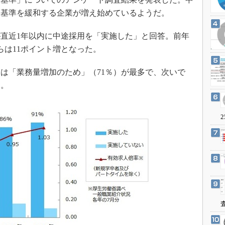
3Dプリンタ
産業オープンネット展
用基準を緩和する企業が増え始めているようだ。
デジタルツインとCAE
S＆OP
直近1年以内に中途採用を「実施した」と回答。前年
からは11ポイント増となった。
インダストリー4.0
イノベーション
は「業務量増加のため」（71％）が最多で、次いで
製造業ビッグデータ
た。
メイドインジャパン
植物工場
2
知財マネジメント
海外生産
グローバル設計・開発
制御セキュリティ
新型コロナへの対応