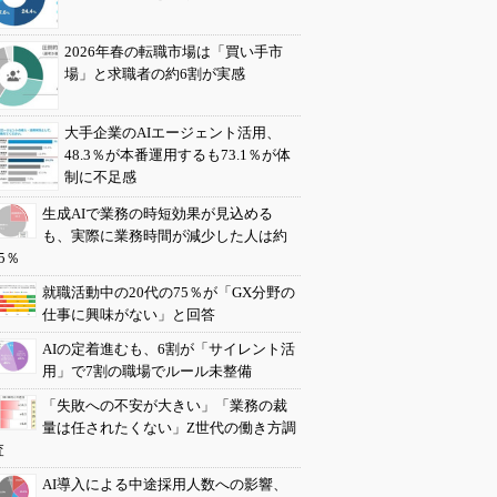
2026年春の転職市場は「買い手市
場」と求職者の約6割が実感
大手企業のAIエージェント活用、
48.3％が本番運用するも73.1％が体
制に不足感
生成AIで業務の時短効果が見込める
も、実際に業務時間が減少した人は約
5％
就職活動中の20代の75％が「GX分野の
仕事に興味がない」と回答
AIの定着進むも、6割が「サイレント活
用」で7割の職場でルール未整備
「失敗への不安が大きい」「業務の裁
量は任されたくない」Z世代の働き方調
査
AI導入による中途採用人数への影響、