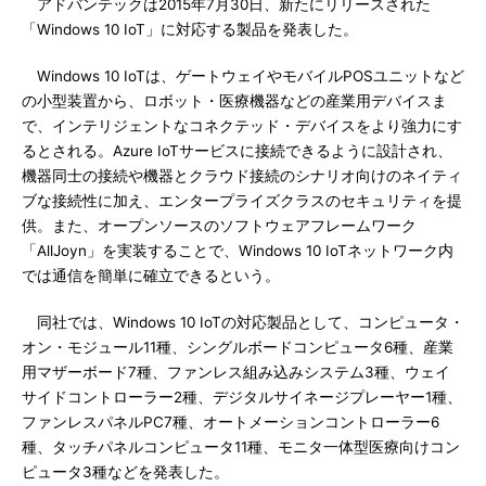
アドバンテックは2015年7月30日、新たにリリースされた
「Windows 10 IoT」に対応する製品を発表した。
Windows 10 IoTは、ゲートウェイやモバイルPOSユニットなど
の小型装置から、ロボット・医療機器などの産業用デバイスま
で、インテリジェントなコネクテッド・デバイスをより強力にす
るとされる。Azure IoTサービスに接続できるように設計され、
機器同士の接続や機器とクラウド接続のシナリオ向けのネイティ
ブな接続性に加え、エンタープライズクラスのセキュリティを提
供。また、オープンソースのソフトウェアフレームワーク
「AllJoyn」を実装することで、Windows 10 IoTネットワーク内
では通信を簡単に確立できるという。
同社では、Windows 10 IoTの対応製品として、コンピュータ・
オン・モジュール11種、シングルボードコンピュータ6種、産業
用マザーボード7種、ファンレス組み込みシステム3種、ウェイ
サイドコントローラー2種、デジタルサイネージプレーヤー1種、
ファンレスパネルPC7種、オートメーションコントローラー6
種、タッチパネルコンピュータ11種、モニタ一体型医療向けコン
ピュータ3種などを発表した。