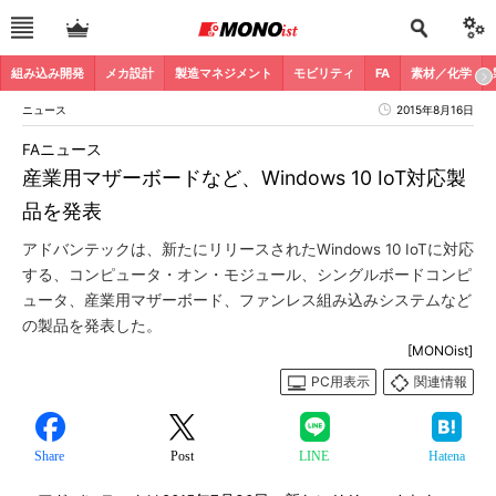
組み込み開発
メカ設計
製造マネジメント
モビリティ
FA
素材／化学
ニュース
2015年8月16日
FAニュース
産業用マザーボードなど、Windows 10 IoT対応製
品を発表
アドバンテックは、新たにリリースされたWindows 10 IoTに対応
する、コンピュータ・オン・モジュール、シングルボードコンピ
ュータ、産業用マザーボード、ファンレス組み込みシステムなど
の製品を発表した。
[MONOist]
PC用表示
関連情報
Share
Post
LINE
Hatena