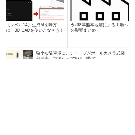
【レベル14】生成AIを味方
令和8年熊本地震による工場へ
に、3D CADを使いこなそう！
の影響まとめ
狭小な駐車場に、シャープがポールカメラ式製
品発表 市場シェア10％目指す
ルネサスが高崎工場を閉鎖へ、かつてはSiCデ
バイス生産の計画も
なぜ熊本に半導体産業が集まるのか――地震で
工場稼働停止相次ぐ