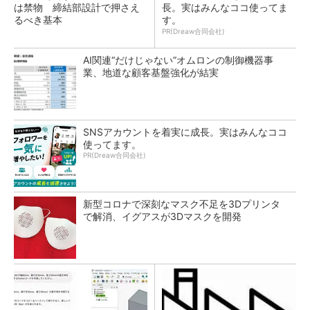
は禁物 締結部設計で押さえ
長。実はみんなココ使ってま
るべき基本
す。
PR(Dreaw合同会社)
AI関連“だけじゃない”オムロンの制御機器事
業、地道な顧客基盤強化が結実
SNSアカウントを着実に成長。実はみんなココ
使ってます。
PR(Dreaw合同会社)
新型コロナで深刻なマスク不足を3Dプリンタ
で解消、イグアスが3Dマスクを開発