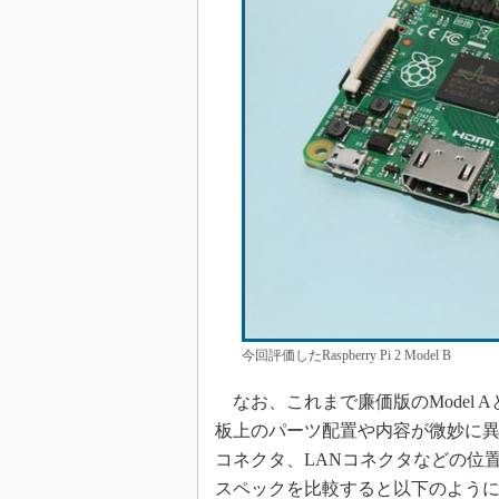
今回評価したRaspberry Pi 2 Model B
なお、これまで廉価版のModel A
板上のパーツ配置や内容が微妙に異なるのだ
コネクタ、LANコネクタなどの位置は、前
スペックを比較すると以下のよう