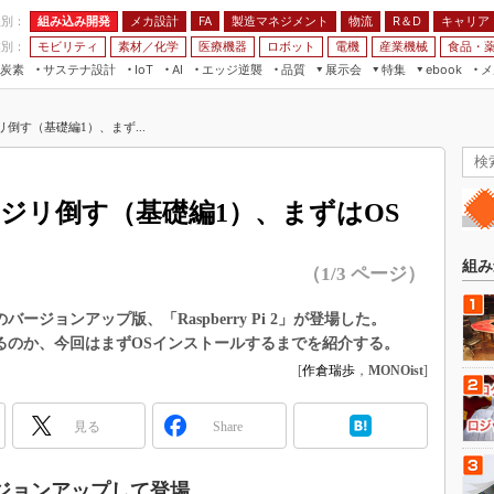
程別：
組み込み開発
メカ設計
製造マネジメント
物流
R＆D
キャリア
FA
業別：
モビリティ
素材／化学
医療機器
ロボット
電機
産業機械
食品・
炭素
サステナ設計
エッジ逆襲
品質
展示会
特集
メ
IoT
AI
ebook
伝承
組み込み開発
CEATEC
読者調査まとめ
編集後記
をイジリ倒す（基礎編1）、まず...
JIMTOF
保全
メカ設計
つながるクルマ
組込み/エッジ コンピューティング
ス
 AI
製造マネジメント
5G
展＆IoT/5Gソリューション展
VR／AR
FA
 2」をイジリ倒す（基礎編1）、まずはOS
IIFES
モビリティ
フィールドサービス
国際ロボット展
素材／化学
FPGA
組み
（1/3 ページ）
ジャパンモビリティショー
組み込み画像技術
TECHNO-FRONTIER
のバージョンアップ版、「Raspberry Pi 2」が登場した。
組み込みモデリング
ができるのか、今回はまずOSインストールするまでを紹介する。
人テク展
Windows Embedded
[
作倉瑞歩
，
MONOist
]
スマート工場EXPO
車載ソフト開発
EdgeTech+
見る
Share
ISO26262
日本ものづくりワールド
無償設計ツール
AUTOMOTIVE WORLD
、バージョンアップして登場