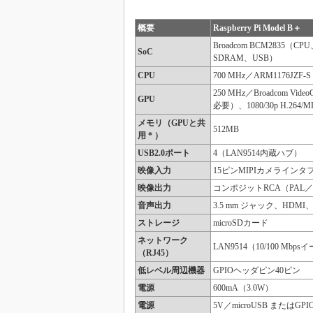
概要
Raspberry Pi Model B＋
Broadcom BCM2835（C
SoC
SDRAM、USB）
CPU
700 MHz／ARM1176JZF-
250 MHz／Broadcom Vi
GPU
必要）、1080/30p H.264
メモリ（GPUと共
512MB
用 * ）
USB2.0ポート
4（LAN9514内蔵ハブ）
映像入力
15ピンMIPIカメラインタフェ
映像出力
コンポジットRCA（PAL／NT
音声出力
3.5 mm ジャック、HDMI、
ストレージ
microSDカード
ネットワーク
LAN9514（10/100 Mb
（RJ45）
低レベル周辺機器
GPIOヘッダピン40ピン
電源
600mA（3.0W）
電源
5V／microUSB またはGPI