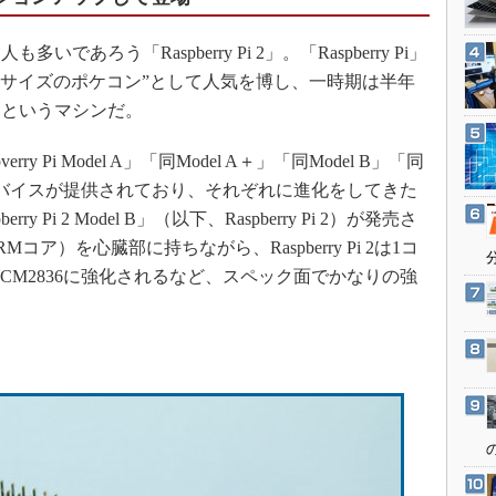
3Dプリンタ
産業オープンネット展
デジタルツインとCAE
ろう「Raspberry Pi 2」。「Raspberry Pi」
S＆OP
名刺サイズのポケコン”として人気を博し、一時期は半年
たというマシンだ。
インダストリー4.0
イノベーション
 Pi Model A」「同Model A＋」「同Model B」「同
製造業ビッグデータ
類のデバイスが提供されており、それぞれに進化をしてきた
メイドインジャパン
 Pi 2 Model B」（以下、Raspberry Pi 2）が発売さ
RMコア）を心臓部に持ちながら、Raspberry Pi 2は1コ
植物工場
BCM2836に強化されるなど、スペック面でかなりの強
知財マネジメント
海外生産
グローバル設計・開発
制御セキュリティ
新型コロナへの対応