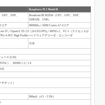
Raspberry Pi 2 Model B
PU、GPU、DSP、
Broadcom BCM2836（CPU、GPU、DSP、
SDRAM、USB）
S 1コア
900MHz／ARM Cortex-A7 4コア
deoCore IV／OpenGL ES 2.0（24 GFLOPS)／MPEG-2、VC-1（ライセンスが
/MPEG-4 AVC High Profileハードウェアデコーダ・エンコーダ
1GB
ース (CSI)
SC）、HDMI 1.3／1.4
I2S
psイーサネット）
900mA（4.5－5.5W）
O