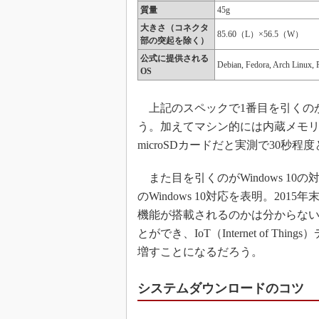
質量
45g
大きさ（コネクタ
85.60（L）×56.5（W）
部の突起を除く）
公式に提供される
Debian, Fedora, Arch Linux,
OS
上記のスペックで1番目を引くのが、C
う。加えてマシン的には内蔵メモリが
microSDカードだと実測で30秒程
また目を引くのがWindows 10の対応
のWindows 10対応を表明。2
機能が搭載されるのかは分からないが
とができ、IoT（Internet of Th
増すことになるだろう。
システムダウンロードのコツ