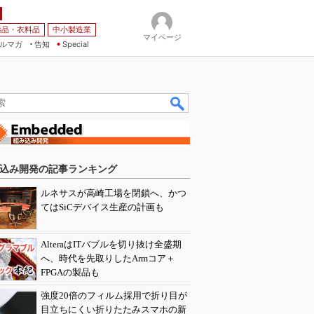
薬品・衣料品
中小製造業
マイページ
ルマガ
告知
Special
込み開発の記事ランキング
ルネサスが高崎工場を閉鎖へ、かつ
てはSiCデバイス生産の計画も
AlteraはITバブルを切り抜け全盛期
へ、時代を先取りしたArmコア＋
FPGAの製品も
強度20倍のフィルム採用で折り目が
目立ちにくい折りたたみスマホの新