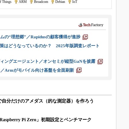
of Things
|
ARM
|
Broadcom
|
Debian
|
IoT
ムの“理想郷”／Rapidusの顧客獲得が進捗
策はどうなっているのか？ 2025年版調査レポート
ディングエージェント／オンセミが縦型GaNを披露
ス／Armがモバイル向け基盤を全面刷新
 Zero」で自分だけのアメダス（的な測定器）を作ろう
spberry Pi Zero」初期設定とベンチマーク