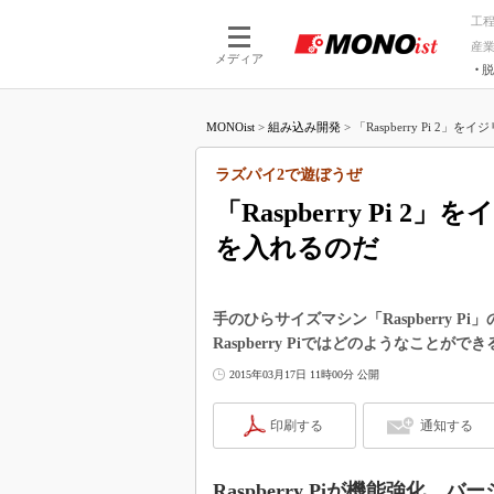
工
産
メディア
脱
つながる技術
AI×技術
MONOist
>
組み込み開発
>
「Raspberry Pi 2」
つながる工場
AI×設備
つながるサービ
Physical
ラズパイ2で遊ぼうぜ
「Raspberry Pi
を入れるのだ
手のひらサイズマシン「Raspberry Pi」
Raspberry Piではどのようなこと
2015年03月17日 11時00分 公開
印刷する
通知する
Raspberry Piが機能強化