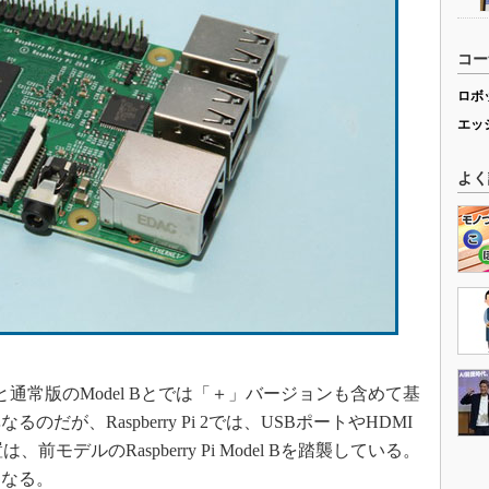
コー
ロボ
エッ
よく
と通常版のModel Bとでは「＋」バージョンも含めて基
が、Raspberry Pi 2では、USBポートやHDMI
モデルのRaspberry Pi Model Bを踏襲している。
になる。