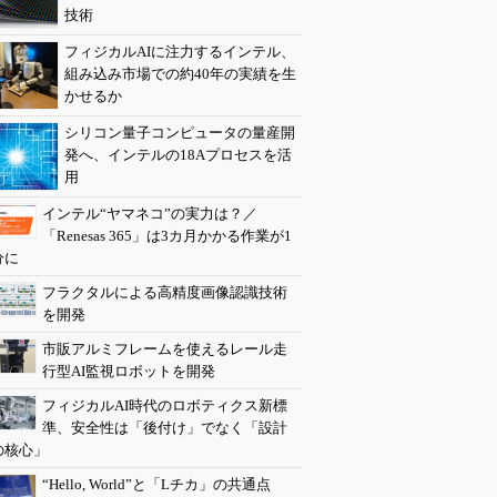
技術
フィジカルAIに注力するインテル、
組み込み市場での約40年の実績を生
かせるか
シリコン量子コンピュータの量産開
発へ、インテルの18Aプロセスを活
用
インテル“ヤマネコ”の実力は？／
「Renesas 365」は3カ月かかる作業が1
分に
フラクタルによる高精度画像認識技術
を開発
市販アルミフレームを使えるレール走
行型AI監視ロボットを開発
フィジカルAI時代のロボティクス新標
準、安全性は「後付け」でなく「設計
の核心」
“Hello, World”と「Lチカ」の共通点