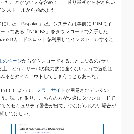
Piを触ったことがない人を含めて、一通り最初からおさらい
インストールから始めよう。
nをベースにした「Raspbian」だ。システムは事前にROMにイ
ーラである「NOOBS」をダウンロードで入手した
いるmicroSDカードスロットを利用してインストールするこ
団のページ
からダウンロードすることになるのだが、
ある上、どうもサーバの能力的に強くないようで速度は
試みるとタイムアウトしてしまうこともあった。
IST）によって、
ミラーサイト
が用意されているの
ろう。試した限り、こちらの方が快適にダウンロードで
スするとセキュリティ警告が出て、つなげられない場合が
どで試してほしい。