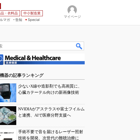
薬品・衣料品
中小製造業
マイページ
ルマガ
告知
Special
機器の記事ランキング
少ないX線や造影剤でも高画質に、
心臓カテーテル向けの新画像技術
NVIDIAがアステラスや富士フイルム
と連携、AIで医療分野支援へ
手術不要で音を届けるレーザー照射
技術を開発、次世代の難聴治療に