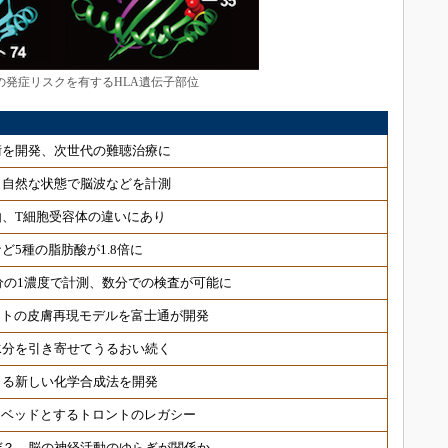
の発症リスクを有するHLA遺伝子部位
術を開発、次世代の難聴治療に
 自然な状態で脳波などを計測
、T細胞受容体の違いにあり
ど5種の脂肪酸が1.8倍に
分の1濃度で計測、数分での検査が可能に
ヒトの皮膚再現モデルを富士通が開発
水分を引き寄せてうるおい続く
きる新しい化学合成法を開発
トベッドとするトロントのレガシー
ぜ？ 脳の神経活動のゆらぎが関係か