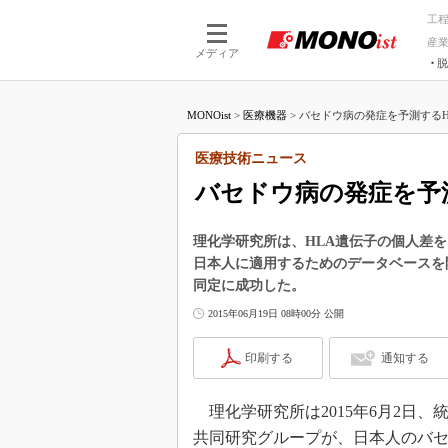
工
産
メディア
脱
つながる技術
AI×技術
MONOist
>
医療機器
>
バセドウ病の発症を予測するHL
つながる工場
AI×設備
つながるサービ
Physical
医療技術ニュース
バセドウ病の発症を予
理化学研究所は、HLA遺伝子の個人差をコン
日本人に適用するためのデータベースを
同定に成功した。
2015年06月19日 08時00分 公開
印刷する
通知する
理化学研究所は2015年6月2日
共同研究グループが、日本人のバセ