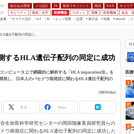
程別：
組み込み開発
メカ設計
製造マネジメント
物流
R＆D
キャリア
FA
業別：
モビリティ
素材／化学
医療機器
ロボット
電機
産業機械
食品・
炭素
サステナ設計
エッジ逆襲
品質
展示会
特集
メ
IoT
AI
ebook
伝承
組み込み開発
CEATEC
読者調査まとめ
編集後記
A遺伝子配列の同定に...
JIMTOF
保全
メカ設計
つながるクルマ
組込み/エッジ コンピューティング
ス
 AI
製造マネジメント
5G
展＆IoT/5Gソリューション展
VR／AR
FA
測するHLA遺伝子配列の同定に成功
IIFES
モビリティ
フィールドサービス
国際ロボット展
素材／化学
FPGA
ピュータ上で網羅的に解析する「HLA imputation法」を
医療
ジャパンモビリティショー
開発し、日本人のバセドウ病発症に関わるHLA遺伝子配列の
組み込み画像技術
TECHNO-FRONTIER
組み込みモデリング
[
MONOist
]
人テク展
Windows Embedded
スマート工場EXPO
見る
Share
車載ソフト開発
EdgeTech+
ISO26262
日本ものづくりワールド
、統合生命医科学研究センターの岡田随象客員研究員らの
無償設計ツール
ドウ病発症に関わるHLA遺伝子配列の同定に成功した
AUTOMOTIVE WORLD