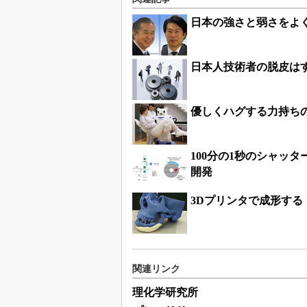
日本の強さと弱さをよ
日本人技術者の脱皮は
優しくハグする力持ち
100分の1秒のシャッ
開発
3Dプリンタで成形する
関連リンク
理化学研究所