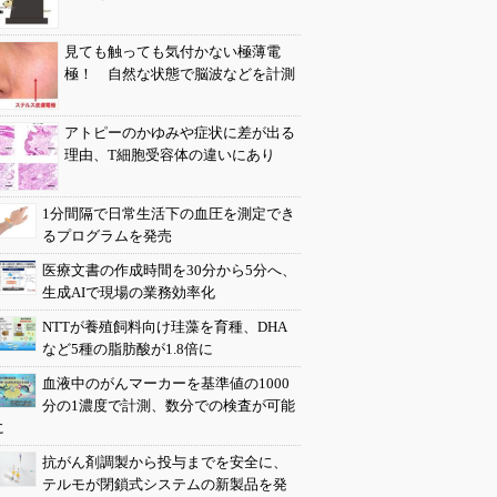
見ても触っても気付かない極薄電
極！ 自然な状態で脳波などを計測
アトピーのかゆみや症状に差が出る
理由、T細胞受容体の違いにあり
1分間隔で日常生活下の血圧を測定でき
るプログラムを発売
医療文書の作成時間を30分から5分へ、
生成AIで現場の業務効率化
NTTが養殖飼料向け珪藻を育種、DHA
など5種の脂肪酸が1.8倍に
血液中のがんマーカーを基準値の1000
分の1濃度で計測、数分での検査が可能
に
抗がん剤調製から投与までを安全に、
テルモが閉鎖式システムの新製品を発