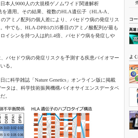
本人9000人の大規模ゲノムワイド関連解析
tion法を適用。その結果、複数のHLA遺伝子（HLA-A、
DPB1）のアミノ配列の個人差により、バセドウ病の発症リス
コー
中でも、HLA-DPB1の35番目のアミノ酸配列が最も
高速
ロイシンを持つ人は約1.4倍、バセドウ病を発症しや
よく
は、バセドウ病の発症リスクを予測する疾患バイオマー
ている。
科学雑誌「Nature Genetics」オンライン版に掲載
データは、科学技術振興機構バイオサイエンスデータベ
定だ。