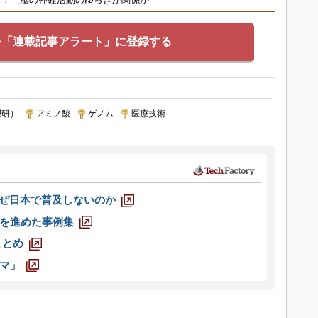
を「連載記事アラート」に登録する
理研）
|
アミノ酸
|
ゲノム
|
医療技術
なぜ日本で普及しないのか
を進めた事例集
まとめ
マ」