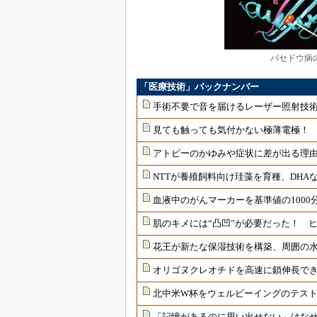
バセドウ病
「医療技術」バックナンバー
手術不要で音を届けるレーザー照射技
見ても触っても気付かない極薄電極！
アトピーのかゆみや症状に差が出る理由
NTTが養殖飼料向け珪藻を育種、DHAな
血液中のがんマーカーを基準値の1000
肌のキメには“凸凹”が必要だった！ 
花王が新たな保湿技術を構築、周囲の
オリゴヌクレオチドを高速に鎖伸長で
北中米W杯をウェルビーイングのテス
「記憶があるのに思い出せない」はな