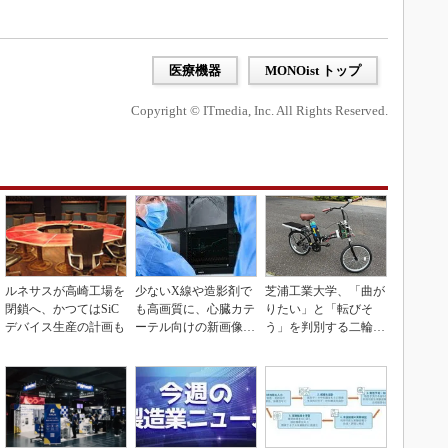
医療機器
MONOist トップ
Copyright © ITmedia, Inc. All Rights Reserved.
ルネサスが高崎工場を
少ないX線や造影剤で
芝浦工業大学、「曲が
閉鎖へ、かつてはSiC
も高画質に、心臓カテ
りたい」と「転びそ
デバイス生産の計画も
ーテル向けの新画像技
う」を判別する二輪車
術
制御技術を開発