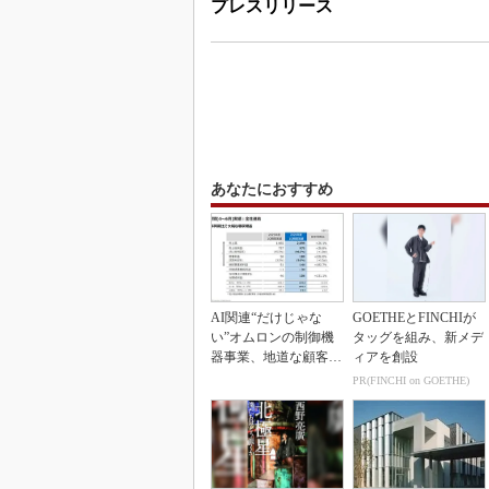
プレスリリース
あなたにおすすめ
AI関連“だけじゃな
GOETHEとFINCHIが
い”オムロンの制御機
タッグを組み、新メデ
器事業、地道な顧客基
ィアを創設
盤強化が結実
PR(FINCHI on GOETHE)