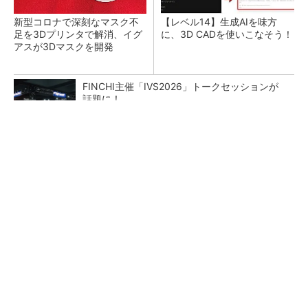
新型コロナで深刻なマスク不
【レベル14】生成AIを味方
足を3Dプリンタで解消、イグ
に、3D CADを使いこなそう！
アスが3Dマスクを開発
FINCHI主催「IVS2026」トークセッションが
話題に！
PR(FINCHI on GOETHE)
令和8年熊本地震による工場への影響まとめ
狭小な駐車場に、シャープがポールカメラ式製
品発表 市場シェア10％目指す