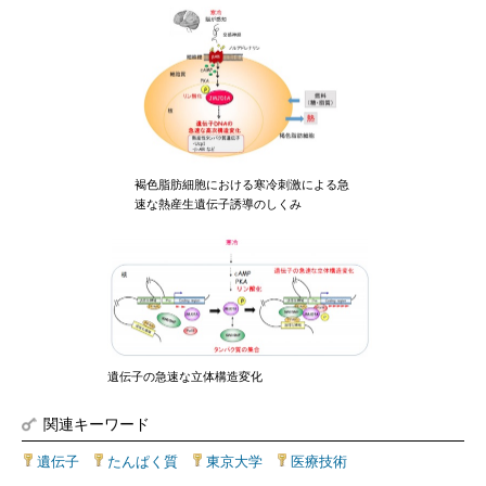
褐色脂肪細胞における寒冷刺激による急
速な熱産生遺伝子誘導のしくみ
遺伝子の急速な立体構造変化
関連キーワード
遺伝子
|
たんぱく質
|
東京大学
|
医療技術