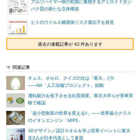
アルツハイマー病の初期に蓄積するアミロイドタン
パク質の新たな立体構造
ヒトのウイルス糖尿病リスク遺伝子を発見
過去の連載記事が 42 件あります
関連記事
チェス、オセロ、クイズの次は「東大」だ!!
――NII「人工頭脳プロジェクト」始動
運転能力を低下させる白質病変、東京大学らが実車実
験で確認
「超小型衛星の世界を変える!!」――世界最小クラス
のイオンエンジン「MIPS」
3Dデザイン／設計スキルを学ぶ世界イベントに東大
生3人が日本代表として参加