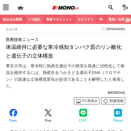
組み込み開発
メカ設計
製造マネジメント
モビリティ
FA
素材／化学
ニュース
2015年6月6日
医療技術ニュース
体温維持に必要な寒冷感知タンパク質のリン酸化
と遺伝子の立体構造
東京大学は、寒冷時に熱産生遺伝子の発現を急速に活性化して体
温を維持するには、熱産生をつかさどる遺伝子DNA（クロマチ
ン）の急速な立体構造変化が必須であることを解明したと発表し
た。
[MONOist]
PC用表示
関連情報
Share
Post
LINE
Hatena