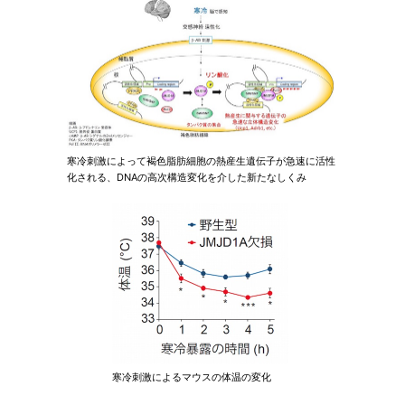
寒冷刺激によって褐色脂肪細胞の熱産生遺伝子が急速に活性
化される、DNAの高次構造変化を介した新たなしくみ
寒冷刺激によるマウスの体温の変化