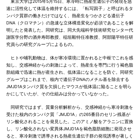
東京大学は2015年5月15日、寒冷時に熱産生遺伝子の発現を急
速に活性化して体温を維持するには、「転写因子」と呼ばれるタ
ンパク質群の働きだけではなく、熱産生をつかさどる遺伝子
DNA（クロマチン）の急速な立体構造変化が必須であることを解
明したと発表した。同研究は、同大先端科学技術研究センター代
謝医学分野の酒井寿郎教授、稲垣毅特任准教授、阿部陽平特任研
究員らの研究グループによるもの。
ヒトや哺乳動物は、体が寒冷環境に置かれると中枢でこれを感
知し、交感神経からの刺激によって、熱産生を専門に行う褐色脂
肪組織で迅速に熱が産生され、低体温になることを防ぐ。同研究
グループはこれまで、核内で遺伝子DNAのメチル基を除去する
JMJD1Aタンパク質を欠損したマウスが低体温に陥ることを明ら
かにしていたが、その仕組みは分かっていなかった。
同研究ではまず、質量分析解析から、交感神経から寒冷刺激を
受けた核内のタンパク質「JMJD1A」の265番目のセリン残基が
リン酸化されることを発見した。このアミノ酸をアラニンに置換
し、リン酸化されない変異体JMJD1Aを褐色脂肪細胞に発現させ
ると、寒冷刺激で誘導される熱産生遺伝子群の発現誘導が著しく