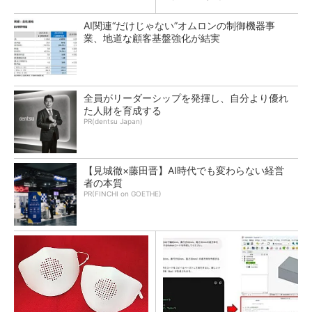
AI関連“だけじゃない”オムロンの制御機器事
業、地道な顧客基盤強化が結実
全員がリーダーシップを発揮し、自分より優れ
た人財を育成する
PR(dentsu Japan)
【見城徹×藤田晋】AI時代でも変わらない経営
者の本質
PR(FINCHI on GOETHE)