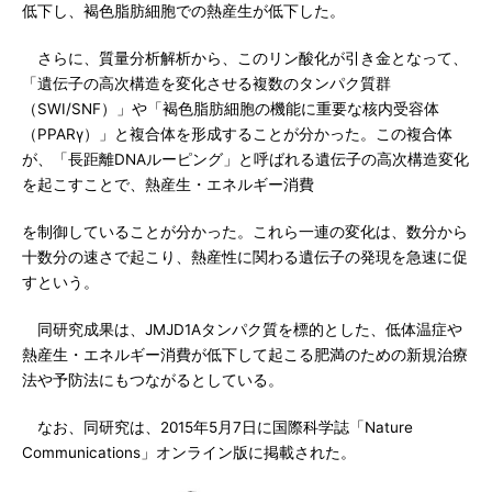
低下し、褐色脂肪細胞での熱産生が低下した。
さらに、質量分析解析から、このリン酸化が引き金となって、
「遺伝子の高次構造を変化させる複数のタンパク質群
（SWI/SNF）」や「褐色脂肪細胞の機能に重要な核内受容体
（PPARγ）」と複合体を形成することが分かった。この複合体
が、「長距離DNAルーピング」と呼ばれる遺伝子の高次構造変化
を起こすことで、熱産生・エネルギー消費
を制御していることが分かった。これら一連の変化は、数分から
十数分の速さで起こり、熱産性に関わる遺伝子の発現を急速に促
すという。
同研究成果は、JMJD1Aタンパク質を標的とした、低体温症や
熱産生・エネルギー消費が低下して起こる肥満のための新規治療
法や予防法にもつながるとしている。
なお、同研究は、2015年5月7日に国際科学誌「Nature
Communications」オンライン版に掲載された。