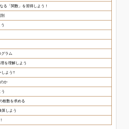
くなる「関数」を習得しよう！
判別
よう
ログラム
し処理を理解しよう
しよう!!
くのか
よう
の枚数を求める
換算しよう
！