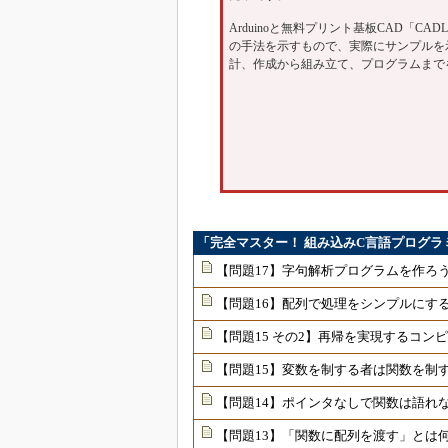
Arduinoと無料プリント基板CAD「CA
の手法を示すもので、実際にサンプルを
計、作成から組み立て、プログラムまで
「完全マスター！ 組み込みC言語プログラ
【問題17】字句解析プログラムを作ろ
【問題16】配列で処理をシンプルにす
【問題15 その2】再帰を実現するコン
【問題15】変数を制する者は関数を制
【問題14】ポインタなしで関数は語れ
【問題13】「関数に配列を渡す」とは