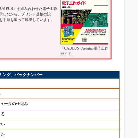
DLUS PCB」を組み合わせた電子工作
示しながら、プリント基板の設
を手順を追って解説しています。
「CADLUS+Arduino電子工作
ガイド」
ミング」バックナンバー
う
る
ピュータの仕組み
する
ない
何か