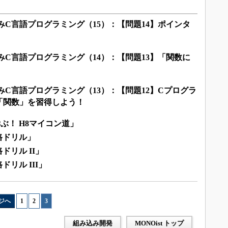
みC言語プログラミング（15）：【問題14】ポインタ
みC言語プログラミング（14）：【問題13】「関数に
みC言語プログラミング（13）：【問題12】Cプログラ
「関数」を習得しよう！
ぶ！ H8マイコン道」
路ドリル」
リル II」
リル III」
ジへ
1
|
2
|
3
組み込み開発
MONOist トップ