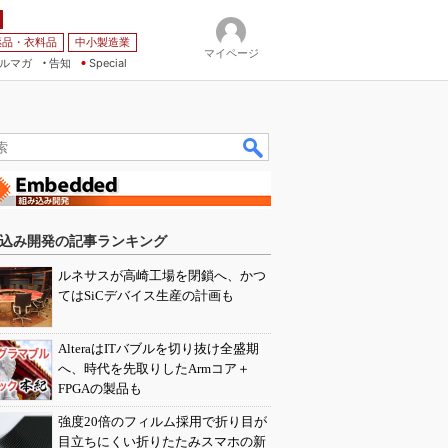
薬品・衣料品
中小製造業
マイページ
ルマガ
告知
Special
込み開発の記事ランキング
ルネサスが高崎工場を閉鎖へ、かつ
てはSiCデバイス生産の計画も
AlteraはITバブルを切り抜け全盛期
へ、時代を先取りしたArmコア＋
FPGAの製品も
強度20倍のフィルム採用で折り目が
目立ちにくい折りたたみスマホの新