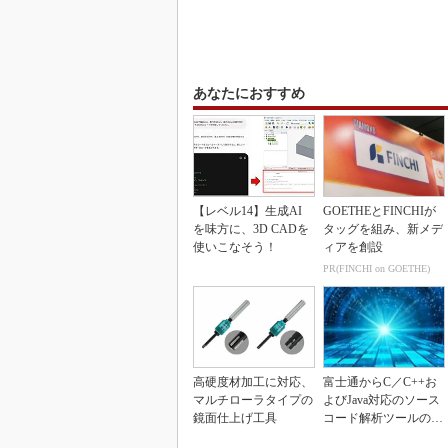
あなたにおすすめ
【レベル14】生成AI
GOETHEとFINCHIが
を味方に、3D CADを
タッグを組み、新メデ
使いこなそう！
ィアを創設
PR(FINCHI on GOETHE)
高硬度材加工に対応、
富士通からC／C++お
マルチローラタイプの
よびJava対応のソース
鏡面仕上げ工具
コード解析ツールの資
産を取得