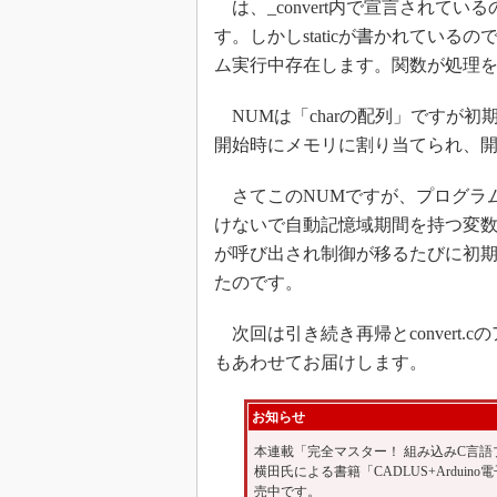
は、_convert内で宣言されて
す。しかしstaticが書かれてい
ム実行中存在します。関数が処理を
NUMは「charの配列」ですが
開始時にメモリに割り当てられ、開
さてこのNUMですが、プログラムで
けないで自動記憶域期間を持つ変
が呼び出され制御が移るたびに初期化
たのです。
次回は引き続き再帰とconvert
もあわせてお届けします。
お知らせ
本連載「完全マスター！ 組み込みC言
横田氏による書籍「CADLUS+Ardui
売中です。