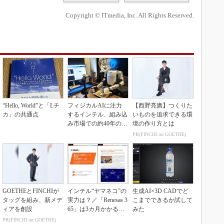
Copyright © ITmedia, Inc. All Rights Reserved.
“Hello, World”と「Lチ
フィジカルAIに注力
【西野亮廣】つくりた
カ」の共通点
するインテル、組み込
いものを追求できる環
み市場での約40年の実
境の作り方とは
績を生かせるか
PR(FINCHI on GOETHE)
GOETHEとFINCHIが
インテル“ヤマネコ”の
生成AI×3D CADでど
タッグを組み、新メデ
実力は？／「Renesas 3
こまでできるか試して
ィアを創設
65」は3カ月かかる作
みた
業が1...
PR(FINCHI on GOETHE)