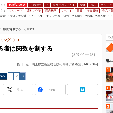
程別：
組み込み開発
メカ設計
製造マネジメント
物流
R＆D
キャリア
FA
業別：
モビリティ
素材／化学
医療機器
ロボット
電機
産業機械
食品・
炭素
サステナ設計
エッジ逆襲
品質
展示会
特集
メ
IoT
AI
ebook
伝承
組み込み開発
CEATEC
読者調査まとめ
編集後記
者は関数を制する：完全マス...
JIMTOF
保全
メカ設計
つながるクルマ
組込み/エッジ コンピューティング
ス
 AI
製造マネジメント
5G
ミング（16）
展＆IoT/5Gソリューション展
VR／AR
FA
する者は関数を制する
IIFES
モビリティ
フィールドサービス
（3/3 ページ）
国際ロボット展
素材／化学
FPGA
組み
ジャパンモビリティショー
[横田一弘 埼玉県立新座総合技術高等学校 教諭，
MONOist
]
組み込み画像技術
TECHNO-FRONTIER
組み込みモデリング
ジへ
1
|
2
|
3
人テク展
Windows Embedded
スマート工場EXPO
見る
Share
車載ソフト開発
EdgeTech+
ISO26262
日本ものづくりワールド
無償設計ツール
AUTOMOTIVE WORLD