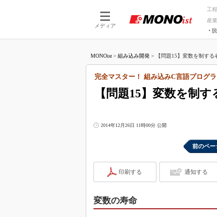
工
産
メディア
脱
つながる技術
AI×技術
MONOist
>
組み込み開発
>
【問題15】変数を制する
つながる工場
AI×設備
つながるサービ
Physical
完全マスター！ 組み込みC言語プログラ
【問題15】変数を制
2014年12月26日 11時00分 公開
前のペー
印刷する
通知する
変数の寿命