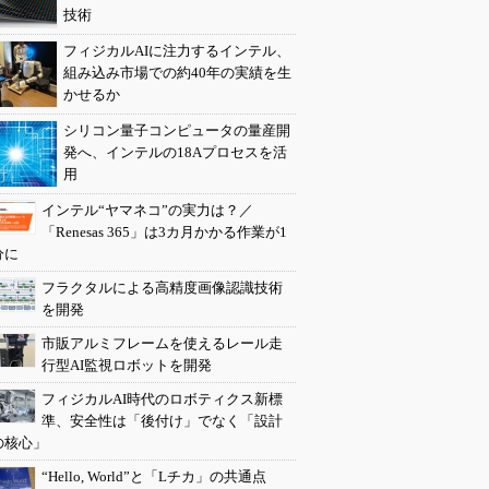
技術
フィジカルAIに注力するインテル、
組み込み市場での約40年の実績を生
かせるか
シリコン量子コンピュータの量産開
発へ、インテルの18Aプロセスを活
用
インテル“ヤマネコ”の実力は？／
「Renesas 365」は3カ月かかる作業が1
分に
フラクタルによる高精度画像認識技術
を開発
市販アルミフレームを使えるレール走
行型AI監視ロボットを開発
フィジカルAI時代のロボティクス新標
準、安全性は「後付け」でなく「設計
の核心」
“Hello, World”と「Lチカ」の共通点