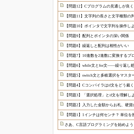
【問題12】Cプログラムの見通しが良
【問題11】文字列の長さと文字種類の
【問題10】ポインタで文字列を操作し
【問題9】配列とポインタの深い関係
【問題8】繰返しと配列は相性がいい
【問題7】10進数を2進数に変換するプ
【問題6】while文とfor文――繰り返
【問題5】switch文と多岐選択をマスター
【問題4】Cコンパイラはif文をどう裁
【問題3】「選択処理」とif文を理解し
【問題2】入力した金額からお札、硬貨
【問題1】1インチは何センチ？ 単位を
さあ、C言語プログラミングを始めよう