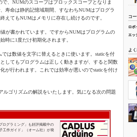
いるので、NUMのスコープはブロックスコープとなりま
るので、寿命は静的記憶域期間、すなわちNUMはプログラ
コー
終えてもNUMはメモリに存在し続けるのです。
ロボ
初期値が書かれています。ですからNUMはプログラムの
エッ
始時に1度だけ初期化されます。
よく
は数値を文字に替えるときに使います。staticを付
数としてもプログラムは正しく動きますが、すると関数
が行われます。これでは効率が悪いのでstaticを付け
.cのアルゴリズムの解説をいたします。気になる次の問題
語プログラミング」も好評掲載中の
no電子工作ガイド」（オーム社）が発