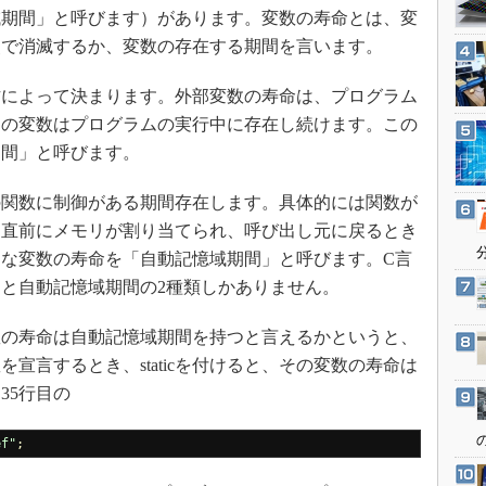
3Dプリンタ
期間」と呼びます）があります。変数の寿命とは、変
産業オープンネット展
デジタルツインとCAE
点で消滅するか、変数の存在する期間を言います。
S＆OP
によって決まります。外部変数の寿命は、プログラム
インダストリー4.0
その変数はプログラムの実行中に存在し続けます。この
イノベーション
期間」と呼びます。
製造業ビッグデータ
関数に制御がある期間存在します。具体的には関数が
メイドインジャパン
る直前にメモリが割り当てられ、呼び出し元に戻るとき
植物工場
な変数の寿命を「自動記憶域期間」と呼びます。C言
知財マネジメント
と自動記憶域期間の2種類しかありません。
海外生産
の寿命は自動記憶域期間を持つと言えるかというと、
グローバル設計・開発
宣言するとき、staticを付けると、その変数の寿命は
制御セキュリティ
35行目の
新型コロナへの対応
ef"
;