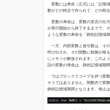
変数には寿命（正式には「記憶域
数がどの時点で作られて、どの時
変数の寿命は、変数の宣言の仕方
が実行開始から終了するまでで、
ような変数の寿命を「静的記憶域
一方、内部変数と仮引数は、その
呼び出され、その関数に制御が移
にメモリが解放されます。このよう
語の変数の寿命は、静的記憶域期間
ではブロックスコープを持つ変数
そうではありません。関数内で変数を
静的記憶域期間となります。例えは
static
char
 NUM
[]
=
"0123456789abcd