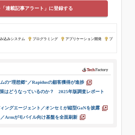
を「連載記事アラート」に登録する
み込みシステム
|
プログラミング
|
アプリケーション開発
|
プ
ムの“理想郷”／Rapidusの顧客獲得が進捗
策はどうなっているのか？ 2025年版調査レポート
ディングエージェント／オンセミが縦型GaNを披露
ス／Armがモバイル向け基盤を全面刷新