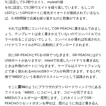
1に設定して0.2秒ウエイト、myledの値
を0に設定して0.2秒ウエイトを繰り返しています。もしこの
LED1というGPIOポートに発光ダイオードが接続されているなら
ば、0.4秒間隔で点滅を繰り返すものと想像ができます。
それでは実際にコンパイルしてGR-PEACHに書き込んでみまし
ょう。テンプレートは全く書きかえていないのでコンパイルでエ
ラーが出ることはないでしょう。コンパイルが通れば生成された
バイナリファイルがPCに自動的にダウンロードされます。
次にGR-PEACHとPCをUSBでつなぎます。GR-PEACHには2つ
USBポートがありますが、mbedで生成したバイナリを書き込む
ときは外側のポートにつなぎます。ケーブルはスマートフォンな
どで多く使われるmicroUSBケーブルが利用できます。するとPC
側で“MBED”という名前のマスストレージとして認識されます。
そこに
図10
のようにブラウザのダウンロードウィンドウにある
ファイルを「MBED」にコピーします。コピーが完了すると
MBEDのフォルダーは一度閉じます。このタイミングでGR-
PEACHのリセットボタンを押せば、図のように先ほど書き込ん