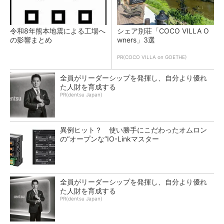
令和8年熊本地震による工場へ
シェア別荘「COCO VILLA O
の影響まとめ
wners」3選
PR(COCO VILLA on GOETHE)
全員がリーダーシップを発揮し、自分より優れ
た人財を育成する
PR(dentsu Japan)
異例ヒット？ 使い勝手にこだわったオムロン
の“オープンな”IO-Linkマスター
全員がリーダーシップを発揮し、自分より優れ
た人財を育成する
PR(dentsu Japan)