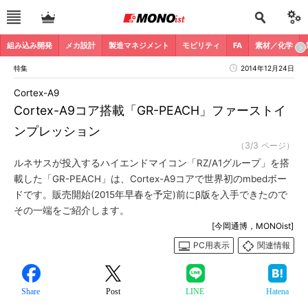
組み込み開発
メカ設計
製造マネジメント
モビリティ
FA
素材／化学
特集
2014年12月24日
Cortex-A9
Cortex-A9コア搭載「GR-PEACH」ファーストイ
ンプレッション
（3/3 ページ）
ルネサスが投入するハイエンドマイコン「RZ/A1グループ」を搭
載した「GR-PEACH」は、Cortex-A9コアで世界初のmbedボー
ドです。販売開始(2015年早春を予定)前にβ版を入手できたので
その一端をご紹介します。
[今岡通博，MONOist]
PC用表示
関連情報
Share
Post
LINE
Hatena