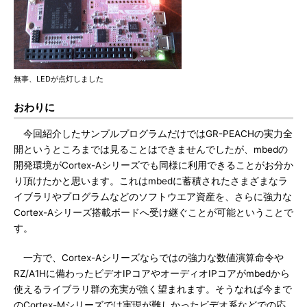
無事、LEDが点灯しました
おわりに
今回紹介したサンプルプログラムだけではGR-PEACHの実力全
開というところまでは見ることはできませんでしたが、mbedの
開発環境がCortex-Aシリーズでも同様に利用できることがお分か
り頂けたかと思います。これはmbedに蓄積されたさまざまなラ
イブラリやプログラムなどのソフトウエア資産を、さらに強力な
Cortex-Aシリーズ搭載ボードへ受け継ぐことが可能ということで
す。
一方で、Cortex-Aシリーズならではの強力な数値演算命令や
RZ/A1Hに備わったビデオIPコアやオーディオIPコアがmbedから
使えるライブラリ群の充実が強く望まれます。そうなれば今まで
のCortex-Mシリーズでは実現が難しかったビデオ系などでの応