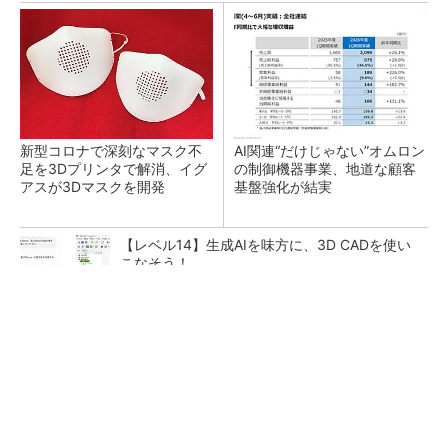
新型コロナで深刻なマスク不
AI関連“だけじゃない”オムロン
足を3Dプリンタで解消、イグ
の制御機器事業、地道な顧客
アスが3Dマスクを開発
基盤強化が結実
【レベル14】生成AIを味方に、3D CADを使い
こなそう！
【西野亮廣】ビジネス書最新刊『北極星 僕た
ちはどう働くか』
PR(FINCHI on GOETHE)