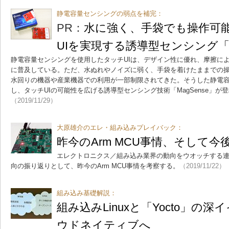
静電容量センシングの弱点を補完：
PR：
水に強く、手袋でも操作可
UIを実現する誘導型センシング「Ma
静電容量センシングを使用したタッチUIは、デザイン性に優れ、摩擦に
に普及している。ただ、水ぬれやノイズに弱く、手袋を着けたままでの
水回りの機器や産業機器での利用が一部制限されてきた。そうした静電
し、タッチUIの可能性を広げる誘導型センシング技術「MagSense」が登場した
（2019/11/29）
大原雄介のエレ・組み込みプレイバック：
昨今のArm MCU事情、そして今
エレクトロニクス／組み込み業界の動向をウオッチする連載
向の振り返りとして、昨今のArm MCU事情を考察する。
（2019/11/22）
組み込み基礎解説：
組み込みLinuxと「Yocto」の
ウドネイティブへ