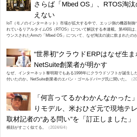
さらば「Mbed OS」、RTOS淘
えない
IoT（モノのインターネット）市場が拡大する中で、エッジ側の機器制
れているリアルタイムOS（RTOS）について解説する本連載。第49回は、ついに
ウンスされたArmの「Mbed OS」について、なぜ淘汰の波に飲まれたの
“世界初”クラウドERPはなぜ生まれ
NetSuite創業者が明かす
なぜ、インターネット黎明期でもある1998年にクラウドソフトが誕生し
付いたのか。NetSuite創業者のエバン・ゴールドバーグ氏に聞いた。
（20
「何言ってるかわかんなかった
りモデル、米おひざ元で現地テ
取材記者の“ある問い”を「訂正しました」
横顔がすごく似てる。
（2024/6/4）