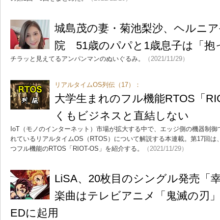
城島茂の妻・菊池梨沙、ヘルニア
院 51歳のパパと1歳息子は「
チラッと見えてるアンパンマンのぬいぐるみ。
（2021/11/29）
リアルタイムOS列伝（17）：
大学生まれのフル機能RTOS「RI
くもビジネスと直結しない
IoT（モノのインターネット）市場が拡大する中で、エッジ側の機器制
れているリアルタイムOS（RTOS）について解説する本連載。第17回
つフル機能のRTOS「RIOT-OS」を紹介する。
（2021/11/29）
LiSA、20枚目のシングル発売
楽曲はテレビアニメ「鬼滅の刃」
EDに起用