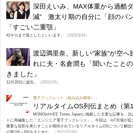
深田えいみ、MAX体重から過酷ダ
減” 激太り期の自分に「顔のパ
「すごい二重顎」
42キロまで落としたといいます。
（2022/3/24）
渡辺満里奈、新しい“家族”が空
れに夫・名倉潤も「聞いたこと
きました」
12月20日に誕生。
（2022/1/5）
電子ブックレット（組み込み開発）：
リアルタイムOS列伝まとめ（第1
MONOistやEE Times Japanに掲載した主要な記事
トに再編集した「エンジニア電子ブックレット」。今回は、IoT市場が
重要な役割を果たすことが期待されているリアルタイムOSについて解説
の第1回～5回をまとめた。
（2021/12/20）