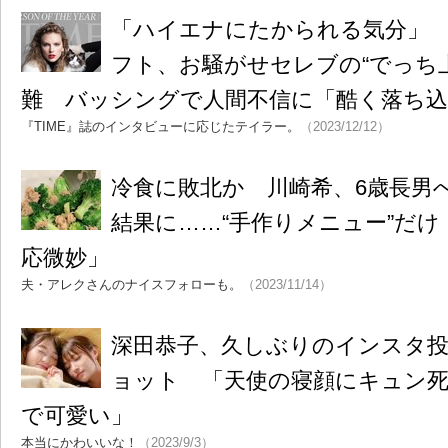
「ハイエナにたかられる気分」
フト、お騒がせセレブの“でっち
難 バッシングで人間不信に「酷く落ち
『TIME』誌のインタビューに応じたテイラー。
（2023/12/12）
冷食に敗北か 川崎希、6歳長男
結果に……“手作りメニュー”だ
応微妙」
夫・アレクさんのナイスフォローも。
（2023/11/14）
深田恭子、久しぶりのインスタ投
ョット 「天使の寝顔にキュン
で可愛い」
本当にかわいいな！
（2023/9/3）