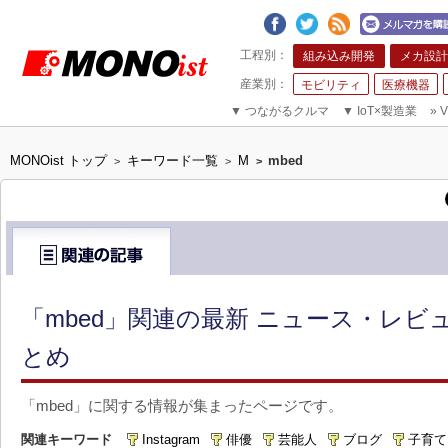
組み込み開発
メカ設計
モビリティ
医療機器
▼
つながるクルマ
▼
IoT×製造業
»
V
MONOist トップ
キーワード一覧
M
mbed
>
>
>
「mbed」関連の最新 ニュース・レビュ
とめ
「mbed」に関する情報が集まったページです。
関連キーワード
Instagram
俳優
芸能人
ブログ
子育て