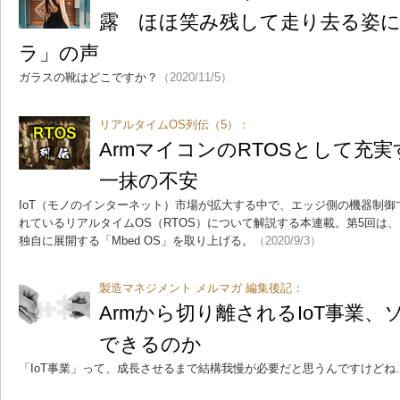
露 ほほ笑み残して走り去る姿
ラ」の声
ガラスの靴はどこですか？
（2020/11/5）
リアルタイムOS列伝（5）：
ArmマイコンのRTOSとして充実す
一抹の不安
IoT（モノのインターネット）市場が拡大する中で、エッジ側の機器制
れているリアルタイムOS（RTOS）について解説する本連載。第5回は、
独自に展開する「Mbed OS」を取り上げる。
（2020/9/3）
製造マネジメント メルマガ 編集後記：
Armから切り離されるIoT事業
できるのか
「IoT事業」って、成長させるまで結構我慢が必要だと思うんですけどね