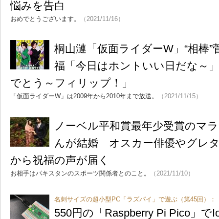
悩みを告白
おめでとうございます。
（2021/11/16）
桐山漣「仮面ライダーW」“相棒”
福「今日はホントいい日だな～
でとう～フィリップ！」
「仮面ライダーW」は2009年から2010年まで放送。
（2021/11/15）
ノーベル平和賞最年少受賞のマ
んが結婚 オスカー俳優やグレ
から祝福の声が届く
お相手はパキスタンのスポーツ関係者とのこと。
（2021/11/10）
名刺サイズの超小型PC「ラズパイ」で遊ぶ（第45回）：
550円の「Raspberry Pi Pico」で