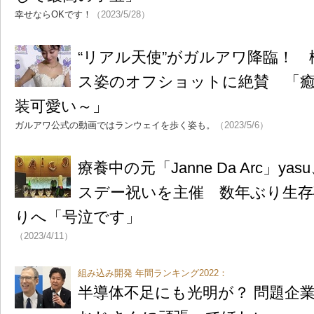
幸せならOKです！
（2023/5/28）
“リアル天使”がガルアワ降臨！
ス姿のオフショットに絶賛 「
装可愛い～」
ガルアワ公式の動画ではランウェイを歩く姿も。
（2023/5/6）
療養中の元「Janne Da Arc」yas
スデー祝いを主催 数年ぶり生
りへ「号泣です」
（2023/4/11）
組み込み開発 年間ランキング2022：
半導体不足にも光明が？ 問題企