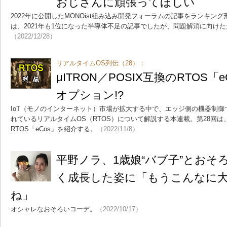
おじさんに頑張ってほしい
2022年に公開したMONOist組み込み開発フォーラムの記事をランキン
は、2021年も1位になった半導体不足の記事でしたが、問題解消に向け
（2022/12/28）
リアルタイムOS列伝（28）：
μITRON／POSIX互換のRTOS
オプション!?
IoT（モノのインターネット）市場が拡大する中で、エッジ側の機器制
れているリアルタイムOS（RTOS）について解説する本連載。第28回は、μI
RTOS「eCos」を紹介する。
（2022/11/8）
平野ノラ、1歳娘“バブ子”とおそ
く成長した姿に「もうこんなに
ね」
オシャレなおそろいコーデ。
（2022/10/17）