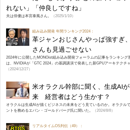
れない」「仲良しですね」
夫は俳優は本宮泰風さん。
（2025/1/10）
組み込み開発 年間ランキング2024：
革ジャンおじさんやっぱ強すぎ
さんも見過ごせない
2024年に公開したMONOist組み込み開発フォーラムの記事をランキン
は、NVIDIAが「GTC 2024」の基調講演で発表した新GPUアーキテクチャ「
（2024/12/27）
米オラクル幹部に聞く、生成AI
来 経営者はどう生かす？
オラクルは生成AIが描くビジネスの未来をどう見ているのか。オラクル
ントを務めるエバン・ゴールドバーグ氏に聞いた。
（2024/8/8）
リアルタイムOS列伝（49）：