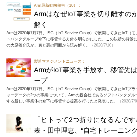
Arm最新動向報告（10）：
ArmはなぜIoT事業を切り離す
解く
Armは2020年7月7日、ISG（IoT Service Group）で展開してきた
トバンクグループ傘下に移管する方針を明らかにした。この決断の背景
の大原雄介氏が、表と裏の両面から読み解く。
（2020/7/16）
製造マネジメントニュース：
ArmがIoT事業を手放す、移管
ープ
Armは2020年7月7日、ISG（IoT Service Group）で展開してきたIo
ャーデータの2つの事業について、Armの親会社であるソフトバンクグ
する新しい事業体の傘下に移管する提案を行ったと発表した。
（2020/7/
「ヒトって2つ折りになるんです
表・田中理恵、“自宅トレーニン