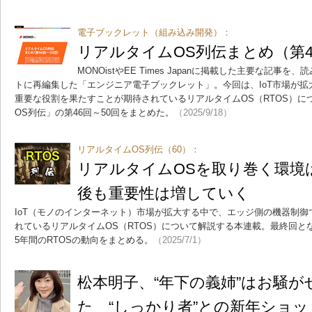
電子ブックレット（組み込み開発）：
リアルタイムOS列伝まとめ（第4
MONOistやEE Times Japanに掲載した主要な記事
トに再編集した「エンジニア電子ブックレット」。今回は、IoT市場が
重要な役割を果たすことが期待されているリアルタイムOS（RTOS）に
OS列伝」の第46回～50回をまとめた。
（2025/9/18）
リアルタイムOS列伝（60）：
リアルタイムOSを取り巻く環境
後も重要性は増していく
IoT（モノのインターネット）市場が拡大する中で、エッジ側の機器制
れているリアルタイムOS（RTOS）について解説する本連載。最終回と
5年間のRTOSの動向をまとめる。
（2025/7/1）
松本明子、“年下の義姉”はお騒が
た “しっかり者”との新年ショ