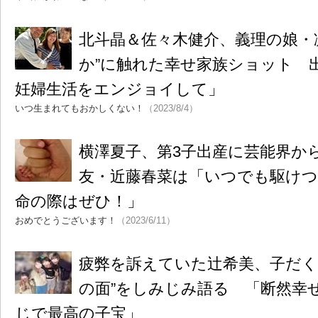
北斗晶＆佐々木健介、義理の娘・
か”に触れた幸せ家族ショット 
妊婦生活をエンジョイして」
いつ生まれてもおかしくない！
（2023/8/4）
横澤夏子、第3子出産に芸能界か
友・近藤春菜は「いつでも駆け
命の際はぜひ！」
おめでとうございます！
（2023/6/11）
疲弊を訴えていた辻希美、子だく
の面”をしみじみ語る 「断然幸
じで最高の子宝」