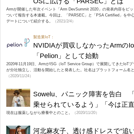
OSに広げる「PARSEC」とは
Armが開催した年次イベント「Arm DevSummit 2020」の発表内容
ついて報告する本連載。今回は、「PARSEC」と「PSA Certified
デートについて紹介する。
（2021/2/4）
製造業IoT：
NVIDIAが買収しなかったArmの
「Pelion」として始動
2020年11月19日、ArmがISG（IoT Service Group）で展開してきたI
が分社独立し、活動を開始したと発表した。社名はプラットフォーム名と同じ
（2020/11/24）
Sowelu、パニック障害を告白
乗せられているよう」「今は正
現在は服薬しながら療養中とのこと。
（2020/11/20）
河北麻友子、透け感ドレスで“追