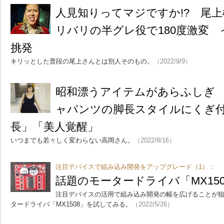
人見知りってマジですか!? 尾
リバリの半グレ役で180度激変
挑発
キリッとした普段の尾上さんとは別人そのもの。
（2022/9/9）
昭和漂うアイテムがあらふしぎ
ャパンツの脚長スタイルにくぎ
長」「美人覚醒」
いつまでも若々しく変わらない高岡さん。
（2022/8/16）
注目デバイスで組み込み開発をアップグレード（1）：
話題のモータードライバ「MX15
注目デバイスの活用で組み込み開発の幅を広げることが狙
タードライバ「MX1508」を試してみる。
（2022/5/26）