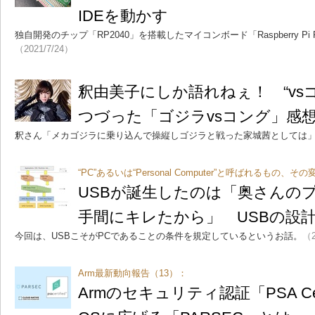
IDEを動かす
独自開発のチップ「RP2040」を搭載したマイコンボード「Raspberry Pi Pi
（2021/7/24）
釈由美子にしか語れねぇ！ “vs
つづった「ゴジラvsコング」感
釈さん「メカゴジラに乗り込んで操縦しゴジラと戦った家城茜としては
“PC”あるいは“Personal Computer”と呼ばれるもの、
USBが誕生したのは「奥さんの
手間にキレたから」 USBの設
今回は、USBこそがPCであることの条件を規定しているというお話。
（2
Arm最新動向報告（13）：
Armのセキュリティ認証「PSA Cer