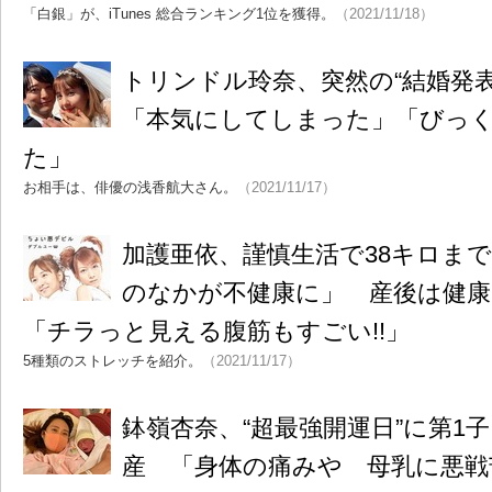
「白銀」が、iTunes 総合ランキング1位を獲得。
（2021/11/18）
トリンドル玲奈、突然の“結婚発
「本気にしてしまった」「びっ
た」
お相手は、俳優の浅香航大さん。
（2021/11/17）
加護亜依、謹慎生活で38キロま
のなかが不健康に」 産後は健
「チラっと見える腹筋もすごい!!」
5種類のストレッチを紹介。
（2021/11/17）
鉢嶺杏奈、“超最強開運日”に第1
産 「身体の痛みや 母乳に悪戦