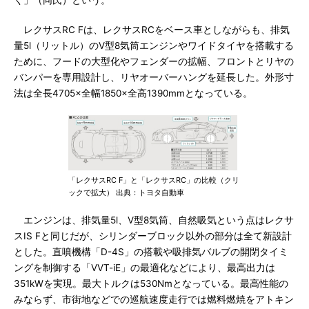
く」（同氏）という。
レクサスRC Fは、レクサスRCをベース車としながらも、排気
量5l（リットル）のV型8気筒エンジンやワイドタイヤを搭載する
ために、フードの大型化やフェンダーの拡幅、フロントとリヤの
バンパーを専用設計し、リヤオーバーハングを延長した。外形寸
法は全長4705×全幅1850×全高1390mmとなっている。
「レクサスRC F」と「レクサスRC」の比較（クリ
ックで拡大） 出典：トヨタ自動車
エンジンは、排気量5l、V型8気筒、自然吸気という点はレクサ
スIS Fと同じだが、シリンダーブロック以外の部分は全て新設計
とした。直噴機構「D-4S」の搭載や吸排気バルブの開閉タイミ
ングを制御する「VVT-iE」の最適化などにより、最高出力は
351kWを実現。最大トルクは530Nmとなっている。最高性能の
みならず、市街地などでの巡航速度走行では燃料燃焼をアトキン