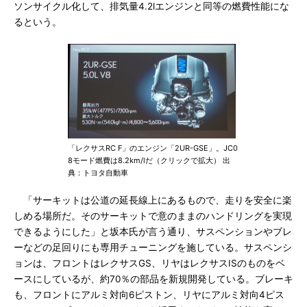
ソンサイクル化して、排気量4.2lエンジンと同等の燃費性能にな
るという。
「レクサスRC F」のエンジン「2UR-GSE」。JC0
8モード燃費は8.2km/lだ（クリックで拡大） 出
典：トヨタ自動車
「サーキットは公道の延長線上にあるもので、走りを安全に楽
しめる場所だ。そのサーキットで意のままのハンドリングを実現
できるようにした」と坂本氏が言う通り、サスペンションやブレ
ーなどの足回りにも専用チューニングを施している。サスペンシ
ョンは、フロントはレクサスGS、リヤはレクサスISのものをベ
ースにしているが、約70％の部品を新規開発している。ブレーキ
も、フロントにアルミ対向6ピストン、リヤにアルミ対向4ピス