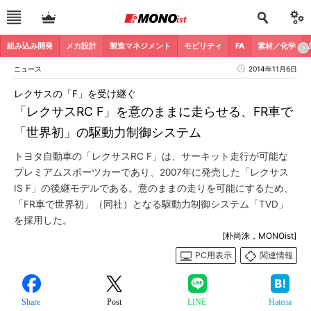
組み込み開発
メカ設計
製造マネジメント
モビリティ
FA
素材／化学
ニュース
2014年11月6日
レクサスの「F」を受け継ぐ
「レクサスRC F」を意のままに走らせる、FR車で
「世界初」の駆動力制御システム
トヨタ自動車の「レクサスRC F」は、サーキット走行が可能な
プレミアムスポーツカーであり、2007年に発売した「レクサス
IS F」の後継モデルである。意のままの走りを可能にするため、
「FR車で世界初」（同社）となる駆動力制御システム「TVD」
を採用した。
[朴尚洙，MONOist]
PC用表示
関連情報
Share
Post
LINE
Hatena