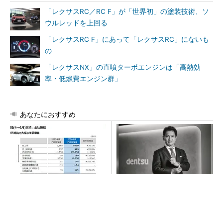
「レクサスRC／RC F」が「世界初」の塗装技術、ソ
ウルレッドを上回る
「レクサスRC F」にあって「レクサスRC」にないも
の
「レクサスNX」の直噴ターボエンジンは「高熱効
率・低燃費エンジン群」
あなたにおすすめ
AI関連“だけじゃない”オムロン
全員がリーダーシップを発揮
の制御機器事業、地道な顧客
し、自分より優れた人財を育
基盤強化が結実
成する
PR(dentsu Japan)