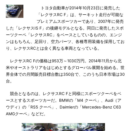
トヨタ自動車が2014年10月23日に発売した
「レクサスRC F」は、サーキット走行が可能な
プレミアムスポーツカーであり、2007年に発売
した「レクサスIS F」の後継モデルとなる。同日に発売したスポ
ーツクーペ「レクサスRC」をベースとしているものの、エンジ
ンはもちろん、足回り、空力パーツ、各種専用装備を採用してお
り、レクサスRCとは全く異なる車両となっている。
レクサスRC Fの価格は953万～1030万円。2014年11月から北
米やオーストラリアをはじめとするグローバル展開を始める。世
界全体での月間販売目標台数は350台で、このうち日本市場は30
台。
競合となるのは、レクサスRC Fと同様にスポーツクーペをベ
ースとするスポーツカーだ。BMWの「M4 クーペ」、Audi（ア
ウディ）の「RS5 クーペ」、Daimlerの「Mercedes-Benz C63
AMGクーペ」などだ。