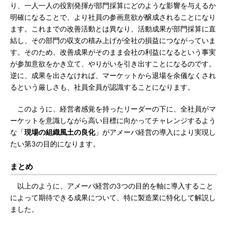
り、一人一人の役割発揮が部門採算にどのような影響を与えるか
明確になることで、より社員の参画意欲が醸成されることになり
ます。これまでの改善活動とは異なり、活動成果が部門採算に直
結し、その部門の収支の積み上げが全社の損益につながっていま
す。そのため、改善成果がそのまま会社の利益になるという事実
が参加意欲をかき立て、やりがいを引き出すことになるのです。
逆に、成果を出さなければ、マーケットから退場を余儀なくされ
るという厳しさも、社員全員が認識することになります。
このように、経営者感覚を持ったリーダーの下に、全社員がマ
ーケットを意識しながら高い目標に向かってチャレンジするよう
な「
現場の組織風土の良化
」がアメーバ経営の導入により実現し
たい第3の目的になります。
まとめ
以上のように、アメーバ経営の3つの目的を軸に導入すること
によって期待できる成果について、特に製造業に特化して解説し
ました。