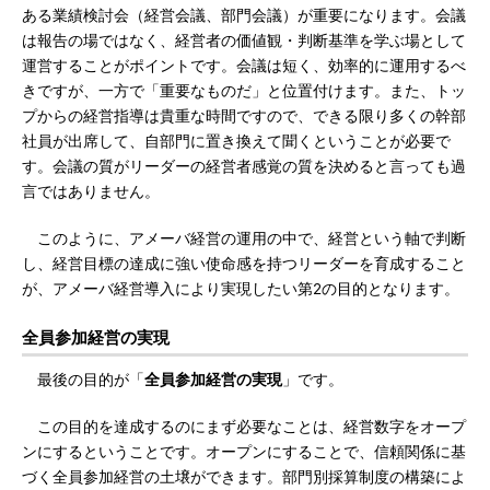
ある業績検討会（経営会議、部門会議）が重要になります。会議
は報告の場ではなく、経営者の価値観・判断基準を学ぶ場として
運営することがポイントです。会議は短く、効率的に運用するべ
きですが、一方で「重要なものだ」と位置付けます。また、トッ
プからの経営指導は貴重な時間ですので、できる限り多くの幹部
社員が出席して、自部門に置き換えて聞くということが必要で
す。会議の質がリーダーの経営者感覚の質を決めると言っても過
言ではありません。
このように、アメーバ経営の運用の中で、経営という軸で判断
し、経営目標の達成に強い使命感を持つリーダーを育成すること
が、アメーバ経営導入により実現したい第2の目的となります。
全員参加経営の実現
最後の目的が「
全員参加経営の実現
」です。
この目的を達成するのにまず必要なことは、経営数字をオープ
ンにするということです。オープンにすることで、信頼関係に基
づく全員参加経営の土壌ができます。部門別採算制度の構築によ