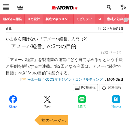
組み込み開発
メカ設計
製造マネジメント
モビリティ
FA
素材／化学
連載
2014年10月6日
いまさら聞けない 「アメーバ経営」入門（2）
「アメーバ経営」の3つの目的
（2/2 ページ）
「アメーバ経営」を製造業の運営にどう当てはめるかという手法
と事例を解説する本連載。第2回となる今回は、アメーバ経営で
目指すべき“3つの目的”を紹介する。
[
松永一博／KCCSマネジメントコンサルティング
，MONOist]
PC用表示
関連情報
Share
Post
LINE
Hatena
前のページへ