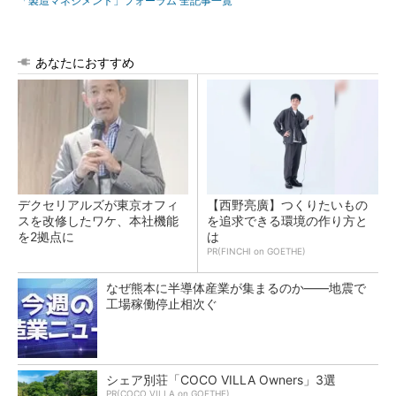
「製造マネジメント」フォーラム 全記事一覧
あなたにおすすめ
デクセリアルズが東京オフィ
【西野亮廣】つくりたいもの
スを改修したワケ、本社機能
を追求できる環境の作り方と
を2拠点に
は
PR(FINCHI on GOETHE)
なぜ熊本に半導体産業が集まるのか――地震で
工場稼働停止相次ぐ
シェア別荘「COCO VILLA Owners」3選
PR(COCO VILLA on GOETHE)