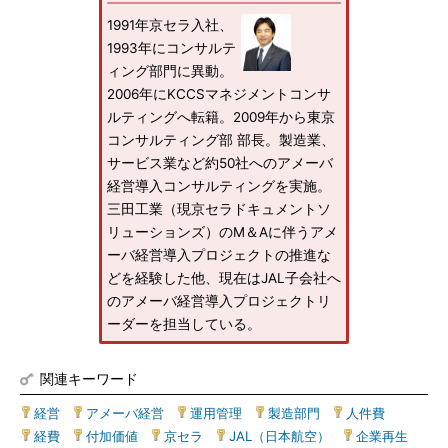
1991年京セラ入社、
1993年にコンサルテ
ィング部門に異動。
2006年にKCCSマネジメントコンサ
ルティングへ転籍。2009年から東京
コンサルティング部 部長。製造業、
サービス業など約50社へのアメーバ
経営導入コンサルティングを実施。
三田工業（現京セラドキュメントソ
リューションズ）のM＆Aに伴うアメ
ーバ経営導入プロジェクトの推進な
どを経験した他、現在はJAL子会社へ
のアメーバ経営導入プロジェクトリ
ーダーを担当している。
関連キーワード
経営
|
アメーバ経営
|
運用管理
|
製造部門
|
人件費
|
経費
|
付加価値
|
京セラ
|
JAL（日本航空）
|
企業再生
|