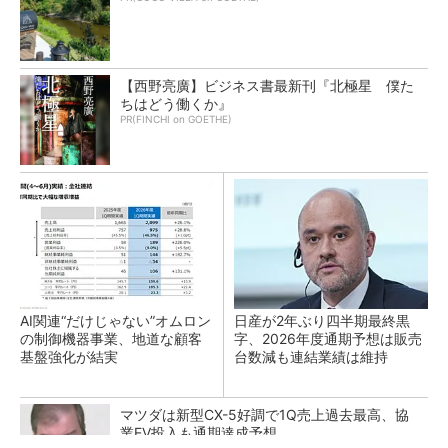
【西野亮廣】ビジネス書最新刊『北極星 僕た
ちはどう働くか』
PR(FINCHI on GOETHE)
AI関連“だけじゃない”オムロン
日産が2年ぶり四半期最終黒
の制御機器事業、地道な顧客
字、2026年度通期予想は販売
基盤強化が結実
台数減も連結業績は維持
マツダは新型CX-5好調で1Q売上過去最高、協
業EV投入も通期達成予想