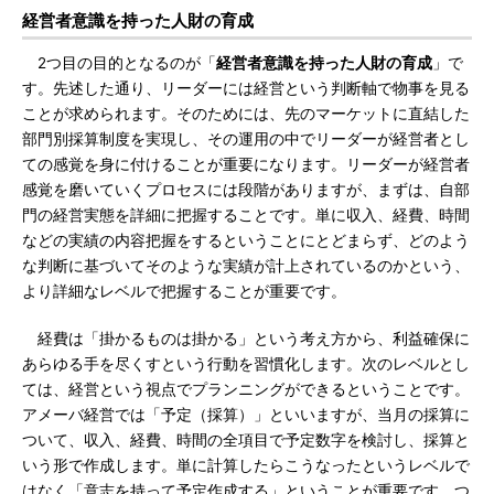
経営者意識を持った人財の育成
2つ目の目的となるのが「
経営者意識を持った人財の育成
」で
す。先述した通り、リーダーには経営という判断軸で物事を見る
ことが求められます。そのためには、先のマーケットに直結した
部門別採算制度を実現し、その運用の中でリーダーが経営者とし
ての感覚を身に付けることが重要になります。リーダーが経営者
感覚を磨いていくプロセスには段階がありますが、まずは、自部
門の経営実態を詳細に把握することです。単に収入、経費、時間
などの実績の内容把握をするということにとどまらず、どのよう
な判断に基づいてそのような実績が計上されているのかという、
より詳細なレベルで把握することが重要です。
経費は「掛かるものは掛かる」という考え方から、利益確保に
あらゆる手を尽くすという行動を習慣化します。次のレベルとし
ては、経営という視点でプランニングができるということです。
アメーバ経営では「予定（採算）」といいますが、当月の採算に
ついて、収入、経費、時間の全項目で予定数字を検討し、採算と
いう形で作成します。単に計算したらこうなったというレベルで
はなく「意志を持って予定作成する」ということが重要です。つ