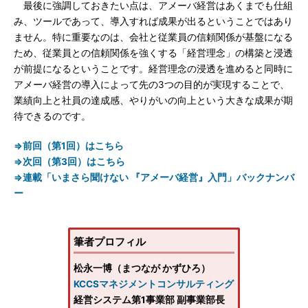
最後に強調しておきたい点は、アメーバ経営はあくまでも仕組
み、ツールであって、導入すれば成果が出るということではあり
ません。特に重要なのは、会社と従業員の信頼関係が基盤になる
ため、従業員との信頼関係を強くする「経営理念」の構築と浸透
が前提になるということです。経営理念の浸透を進めると同時に
アメーバ経営の導入によって先の3つの目的が実現することで、
業績向上と社員の達成感、やりがいの向上という大きな成果が期
待できるのです。
⇒前回（第1回）はこちら
⇒次回（第3回）はこちら
⇒連載「いまさら聞けない 『アメーバ経営』入門」バックナンバ
ー
筆者プロフィル
松永一博（まつなが かずひろ）
KCCSマネジメントコンサルティング
経営システム第1事業部 副事業部長