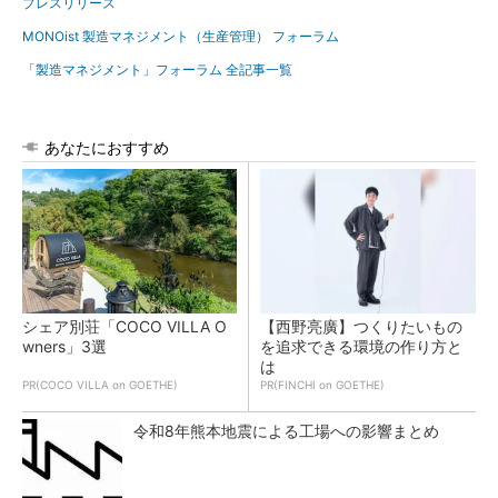
プレスリリース
MONOist 製造マネジメント（生産管理） フォーラム
「製造マネジメント」フォーラム 全記事一覧
あなたにおすすめ
シェア別荘「COCO VILLA O
【西野亮廣】つくりたいもの
wners」3選
を追求できる環境の作り方と
は
PR(COCO VILLA on GOETHE)
PR(FINCHI on GOETHE)
令和8年熊本地震による工場への影響まとめ