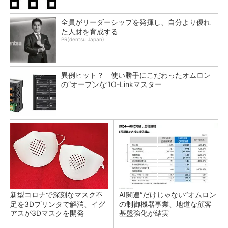
全員がリーダーシップを発揮し、自分より優れ
た人財を育成する
PR(dentsu Japan)
異例ヒット？ 使い勝手にこだわったオムロン
の“オープンな”IO-Linkマスター
新型コロナで深刻なマスク不
AI関連“だけじゃない”オムロン
足を3Dプリンタで解消、イグ
の制御機器事業、地道な顧客
アスが3Dマスクを開発
基盤強化が結実