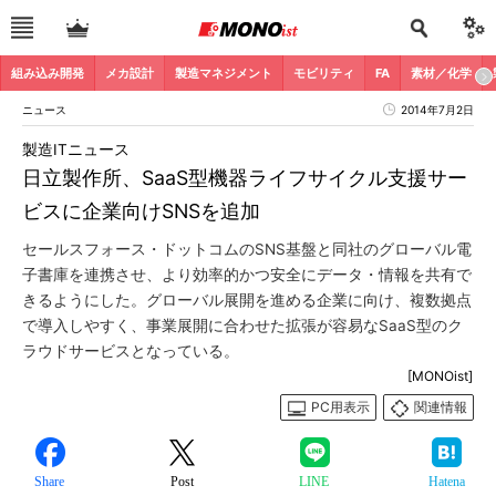
組み込み開発
メカ設計
製造マネジメント
モビリティ
FA
素材／化学
ニュース
2014年7月2日
製造ITニュース
日立製作所、SaaS型機器ライフサイクル支援サー
ビスに企業向けSNSを追加
セールスフォース・ドットコムのSNS基盤と同社のグローバル電
子書庫を連携させ、より効率的かつ安全にデータ・情報を共有で
きるようにした。グローバル展開を進める企業に向け、複数拠点
で導入しやすく、事業展開に合わせた拡張が容易なSaaS型のク
ラウドサービスとなっている。
[MONOist]
PC用表示
関連情報
Share
Post
LINE
Hatena