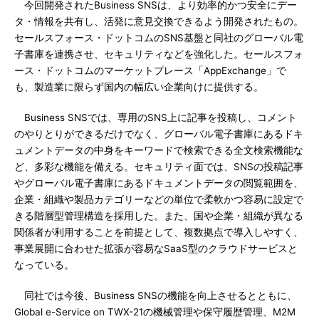
今回開発されたBusiness SNSは、より効率的かつ安全にデー
タ・情報を共有し、活発に意見交換できるよう開発されたもの。
セールスフォース・ドットコムのSNS基盤と同社のグローバル電
子書庫を連携させ、セキュリティなどを強化した。セールスフォ
ース・ドットコムのマーケットプレース「AppExchange」で
も、製造業に限らず国内の幅広い企業向けに提供する。
Business SNSでは、専用のSNS上に記事を投稿し、コメント
のやりとりができるだけでなく、グローバル電子書庫にあるドキ
ュメントデータの中身をキーワードで検索できる全文検索機能な
ど、多彩な機能を備える。セキュリティ面では、SNSの投稿記事
やグローバル電子書庫にあるドキュメントデータの閲覧範囲を、
企業・組織や製品カテゴリーなどの単位で柔軟かつ容易に設定で
きる階層型管理構造を採用した。また、国や企業・組織が異なる
関係者が利用することを前提として、複数拠点で導入しやすく、
事業展開に合わせた拡張が容易なSaaS型のクラウドサービスと
なっている。
同社では今後、Business SNSの機能を向上させるとともに、
Global e-Service on TWX-21の機械管理や保守履歴管理、M2M