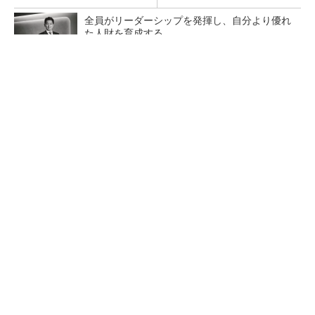
全員がリーダーシップを発揮し、自分より優れ
た人財を育成する
PR(dentsu Japan)
【レベル14】生成AIを味方に、3D CADを使い
こなそう！
「取りあえずボルトで固定」は禁物 締結部設
計で押さえるべき基本