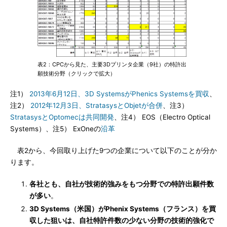
表2：CPCから見た、主要3Dプリンタ企業（9社）の特許出
願技術分野（クリックで拡大）
注1）
2013年6月12日、3D SystemsがPhenics Systemsを買収
、
注2）
2012年12月3日、StratasysとObjetが合併
、注3）
StratasysとOptomecは共同開発
、注4） EOS（Electro Optical
Systems）、注5） ExOneの
沿革
表2から、今回取り上げた9つの企業について以下のことが分か
ります。
各社とも、自社が技術的強みをもつ分野での特許出願件数
が多い
。
3D Systems（米国）がPhenix Systems（フランス）を買
収した狙いは、自社特許件数の少ない分野の技術的強化で