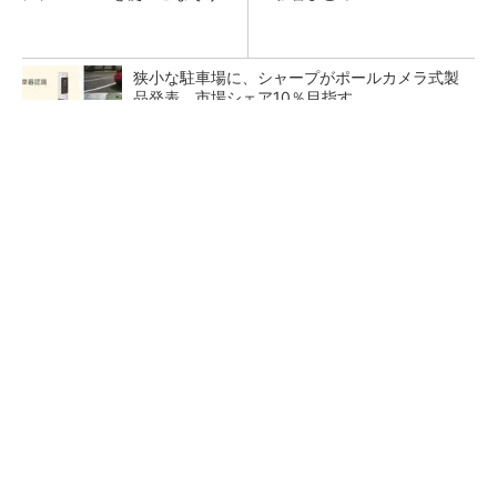
狭小な駐車場に、シャープがポールカメラ式製
品発表 市場シェア10％目指す
ルネサスが高崎工場を閉鎖へ、かつてはSiCデ
バイス生産の計画も
なぜ熊本に半導体産業が集まるのか――地震で
工場稼働停止相次ぐ