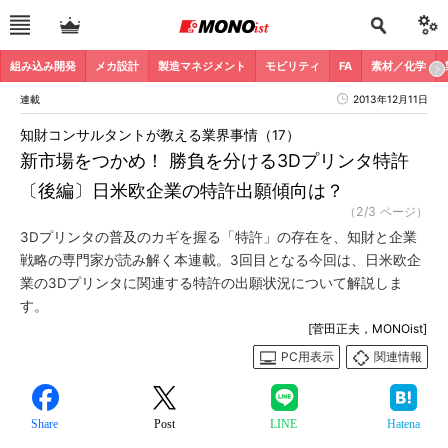
組み込み開発
メカ設計
製造マネジメント
モビリティ
FA
素材／化学
連載
2013年12月11日
知財コンサルタントが教える業界事情（17）
新市場をつかめ！ 勝負を分ける3Dプリンタ特許
〔後編〕日米欧企業の特許出願傾向は？
（2/3 ページ）
3Dプリンタの普及のカギを握る「特許」の存在を、知財と企業
戦略の専門家が読み解く本連載。3回目となる今回は、日米欧企
業の3Dプリンタに関連する特許の出願状況について解説しま
す。
[菅田正夫，MONOist]
PC用表示
関連情報
Share
Post
LINE
Hatena