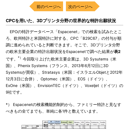
前のページへ
次のページへ
CPCを用いた、3Dプリンタ分野の世界的な特許出願状況
EPOの特許データベース「Espacenet」での検索を試みたとこ
ろ、欧州特許と米国特許に対する、CPC「B29C67」の付与が順
調に進められていると判断できます。そこで、3Dプリンタ分野
の欧米主要企業の特許出願状況をEspacenetで調べた結果が
表2
*）
です。
今回取り上げた欧米主要企業は、3D Sysutems（米
国）、Phenix Systems（フランス、2013年6月12日に3D
Systemsが買収）、Stratasys（米国：イスラエルObjetと2012年
12月3日に合併）、Optomec（米国）、EOS（ドイツ）、
ExOne（米国）、EnvisionTEC（ドイツ）、Voxeljet（ドイツ）の
9社です。
*） Espacenetの検索機能的制約から、ファミリー特許と見なす
べきもの全てまでも、単純に各1件と数えています。