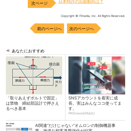
日本特許の出願動向は？
Copyright © ITmedia, Inc. All Rights Reserved.
前のページへ
次のページへ
あなたにおすすめ
「取りあえずボルトで固定」
SNSアカウントを着実に成
は禁物 締結部設計で押さえ
長。実はみんなココ使ってま
るべき基本
す。
PR(Dreaw合同会社)
AI関連“だけじゃない”オムロンの制御機器事
業、地道な顧客基盤強化が結実