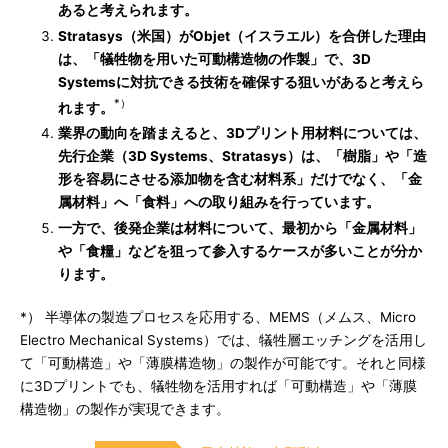
あると考えられます。
Stratasys（米国）がObjet（イスラエル）を合併した理由
は、「犠牲物を用いた可動構造物の作製」で、3D
Systemsに対抗できる技術を確保する狙いがあると考えら
*）
れます。
業界の動向を踏まえると、3Dプリント用材料については、
先行企業（3D Systems、Stratasys）は、「樹脂」や「造
形を容易にさせる添加物を含む材料系」だけでなく、「金
属材料」へ「食料」への取り組みを行っています。
一方で、後発企業は材料について、最初から「金属材料」
や「食糧」などを狙って参入するケースが多いことが分か
ります。
*） 半導体の製造プロセスを応用する、MEMS（メムス、Micro
Electro Mechanical Systems）では、犠牲層エッチングを活用し
て「可動構造」や「薄膜構造物」の製作が可能です。それと同様
に3Dプリントでも、犠牲物を活用すれば「可動構造」や「薄膜
構造物」の製作が実現できます。