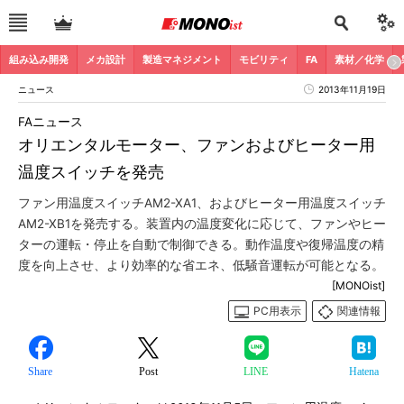
組み込み開発
メカ設計
製造マネジメント
モビリティ
FA
素材／化学
ニュース
2013年11月19日
FAニュース
オリエンタルモーター、ファンおよびヒーター用
温度スイッチを発売
ファン用温度スイッチAM2-XA1、およびヒーター用温度スイッチ
AM2-XB1を発売する。装置内の温度変化に応じて、ファンやヒー
ターの運転・停止を自動で制御できる。動作温度や復帰温度の精
度を向上させ、より効率的な省エネ、低騒音運転が可能となる。
[MONOist]
PC用表示
関連情報
Share
Post
LINE
Hatena