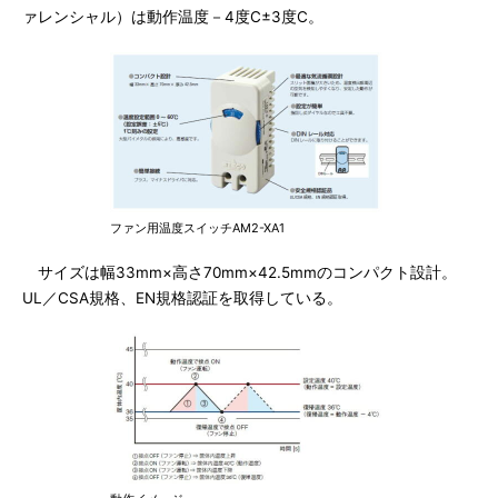
ァレンシャル）は動作温度－4度C±3度C。
ファン用温度スイッチAM2-XA1
サイズは幅33mm×高さ70mm×42.5mmのコンパクト設計。
UL／CSA規格、EN規格認証を取得している。