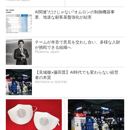
AI関連“だけじゃない”オムロンの制御機器事
業、地道な顧客基盤強化が結実
チームが本音で意見を交わし合い、多様な人財
が挑戦できる組織へ
PR(dentsu Japan)
【見城徹×藤田晋】AI時代でも変わらない経営
者の本質
PR(FINCHI on GOETHE)