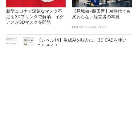
新型コロナで深刻なマスク不
【見城徹×藤田晋】AI時代でも
足を3Dプリンタで解消、イグ
変わらない経営者の本質
アスが3Dマスクを開発
PR(FINCHI on GOETHE)
【レベル14】生成AIを味方に、3D CADを使い
こなそう！
令和8年熊本地震による工場への影響まとめ
狭小な駐車場に、シャープがポールカメラ式製
品発表 市場シェア10％目指す