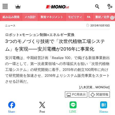
組み込み開発
メカ設計
製造マネジメント
モビリティ
FA
素材／化学
ニュース
2013年10月10日
ロボット×モーション制御×エネルギー変換
3つのモノづくり技術で「次世代植物工場システ
ム」を実現――安川電機が2016年に事業化
安川電機は、中期経営計画「Realize 100」で掲げる新規事業創出
の一環として、第一次産業領域への市場拡大を狙い「次世代植物
工場システム」の研究開発に着手。2015年の創立100周年に向け
て研究開発を加速させ、2016年よりシステム販売事業をスタート
させる計画だ。
[八木沢篤，MONOist]
PC用表示
関連情報
Share
Post
LINE
Hatena