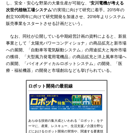
し、安全・安心な野菜の大量生産が可能な、“
安川電機が考える
次世代植物工場システム
”の実現に向けて研究に着手。2015年の
創立100周年に向けて研究開発を加速させ、2016年よりシステム
販売事業をスタートさせる計画だという。
なお、同社が公開している中期経営計画の資料によると、新規
事業として「太陽光パワーコンディショナ」の商品拡充と新市場
への展開、「自動車等電気駆動システム」の用途拡大と海外市場
の獲得、「大型風力発電用電機品」の商品拡充と洋上風車市場へ
の展開、「バイオメディカルロボットシステム」の開発、「医
療・福祉機器」の開発と市場創出なども挙げられている。
ロボット開発の最前線
あらゆる技術の集大成といわれる「ロボット」をテ
ーマに、産業、レスキュー、生活支援／介護分野な
どにおけるロボット開発の実情や、関連する要素技