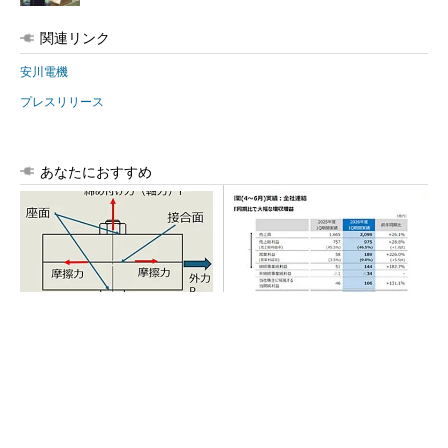
関連リンク
安川電機
プレスリリース
あなたにおすすめ
「取りあえずボルトで固定」
AI関連“だけじゃない”オムロン
は禁物 締結部設計で押さえ
の制御機器事業、地道な顧客
るべき基本
基盤強化が結実
SNSアカウントを着実に成長。実はみんなココ
使ってます。