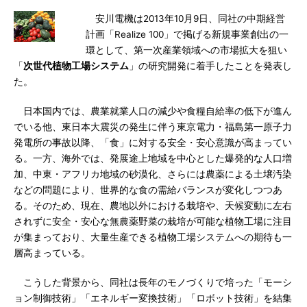
安川電機は2013年10月9日、同社の中期経営
計画「Realize 100」で掲げる新規事業創出の一
環として、第一次産業領域への市場拡大を狙い
「
次世代植物工場システム
」の研究開発に着手したことを発表し
た。
日本国内では、農業就業人口の減少や食糧自給率の低下が進ん
でいる他、東日本大震災の発生に伴う東京電力・福島第一原子力
発電所の事故以降、「食」に対する安全・安心意識が高まってい
る。一方、海外では、発展途上地域を中心とした爆発的な人口増
加、中東・アフリカ地域の砂漠化、さらには農薬による土壌汚染
などの問題により、世界的な食の需給バランスが変化しつつあ
る。そのため、現在、農地以外における栽培や、天候変動に左右
されずに安全・安心な無農薬野菜の栽培が可能な植物工場に注目
が集まっており、大量生産できる植物工場システムへの期待も一
層高まっている。
こうした背景から、同社は長年のモノづくりで培った「モーシ
ョン制御技術」「エネルギー変換技術」「ロボット技術」を結集