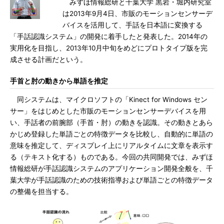
みずほ情報総研と千葉大学 黒岩・堀内研究室
は2013年9月4日、市販のモーションセンサーデ
バイスを活用して、手話を日本語に変換する
「手話認識システム」の開発に着手したと発表した。2014年の
実用化を目指し、2013年10月中旬をめどにプロトタイプ版を完
成させる計画だという。
手首と肘の動きから単語を推定
同システムは、マイクロソフトの「Kinect for Windows セン
サー」をはじめとした市販のモーションセンサーデバイスを用
い、手話者の前腕部（手首・肘）の動きを認識。その動きとあら
かじめ登録した単語ごとの特徴データを比較し、自動的に単語の
意味を推定して、ディスプレイ上にリアルタイムに文章を表示す
る（テキスト化する）ものである。今回の共同開発では、みずほ
情報総研が手話認識システムのアプリケーション開発全般を、千
葉大学が手話認識のための技術指導および単語ごとの特徴データ
の整備を担当する。