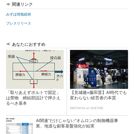
関連リンク
みずほ情報総研
プレスリリース
あなたにおすすめ
「取りあえずボルトで固定」
【見城徹×藤田晋】AI時代でも
は禁物 締結部設計で押さえ
変わらない経営者の本質
るべき基本
PR(FINCHI on GOETHE)
AI関連“だけじゃない”オムロンの制御機器事
業、地道な顧客基盤強化が結実