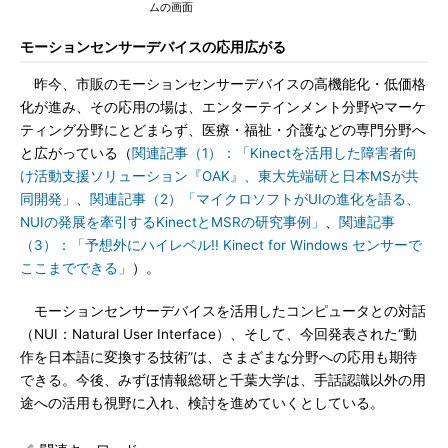
ムの画面
モーションセンサーデバイスの応用広がる
昨今、市販のモーションセンサーデバイスの高機能化・低価格
化が進み、その応用の場は、エンターテインメント分野やマーケ
ティング分野にとどまらず、医療・福祉・介護などの専門分野へ
と広がっている（
関連記事（1）：「Kinectを活用した障害者向
け活動支援ソリューション『OAK』、東大先端研と日本MSが共
同開発」
、
関連記事（2）「マイクロソフトがUIの進化を語る、
NUIの発展を牽引するKinectとMSRの研究事例」
、
関連記事
（3）：「予想外にハイレベル!! Kinect for Windows センサーで
ここまでできる」
）。
モーションセンサーデバイスを活用したコンピュータとの対話
（NUI：Natural User Interface）、そして、今回発表された“動
作を日本語に変換する技術”は、さまざまな分野への応用も期待
できる。今後、みずほ情報総研と千葉大学は、手話認識以外の用
途への活用も視野に入れ、検討を進めていくとしている。