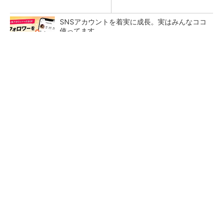
SNSアカウントを着実に成長。実はみんなココ
使ってます。
PR(Dreaw合同会社)
令和8年熊本地震による工場への影響まとめ
狭小な駐車場に、シャープがポールカメラ式製
品発表 市場シェア10％目指す