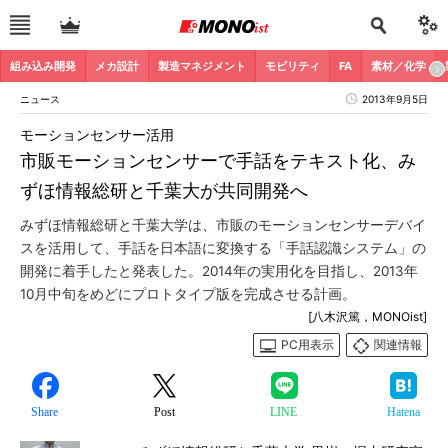
組み込み開発
メカ設計
製造マネジメント
モビリティ
FA
素材／化学
ニュース
2013年9月5日
モーションセンサー活用
市販モーションセンサーで手話をテキスト化、み
ずほ情報総研と千葉大が共同開発へ
みずほ情報総研と千葉大学は、市販のモーションセンサーデバイ
スを活用して、手話を日本語に変換する「手話認識システム」の
開発に着手したと発表した。2014年の実用化を目指し、2013年
10月中旬をめどにプロトタイプ版を完成させる計画。
[八木沢篤，MONOist]
PC用表示
関連情報
Share
Post
LINE
Hatena