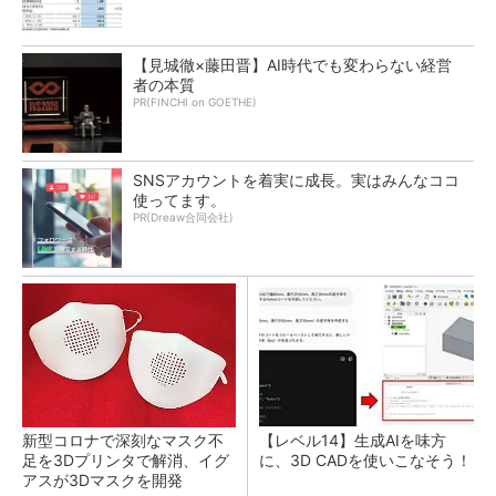
【見城徹×藤田晋】AI時代でも変わらない経営
者の本質
PR(FINCHI on GOETHE)
SNSアカウントを着実に成長。実はみんなココ
使ってます。
PR(Dreaw合同会社)
新型コロナで深刻なマスク不
【レベル14】生成AIを味方
足を3Dプリンタで解消、イグ
に、3D CADを使いこなそう！
アスが3Dマスクを開発