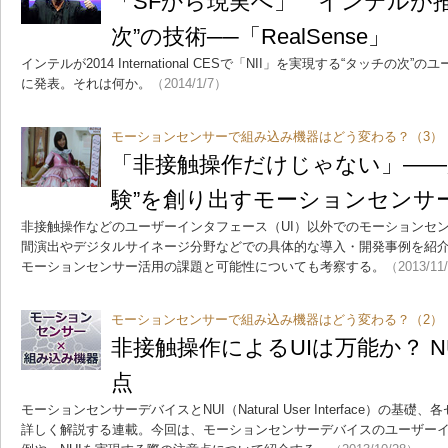
「SFから現実へ」 インテルが
次”の技術──「RealSense」
インテルが2014 International CESで「NII」を実現する“タッチの
に発表。それは何か。
（2014/1/7）
モーションセンサーで組み込み機器はどう変わる？（3）
「非接触操作だけじゃない」――
験”を創り出すモーションセンサ
非接触操作などのユーザーインタフェース（UI）以外でのモーションセ
間演出やデジタルサイネージ分野などでの具体的な導入・開発事例を紹
モーションセンサー活用の課題と可能性についても考察する。
（2013/11
モーションセンサーで組み込み機器はどう変わる？（2）
非接触操作によるUIは万能か？ 
点
モーションセンサーデバイスとNUI（Natural User Interface）の
詳しく解説する連載。今回は、モーションセンサーデバイスのユーザーイ