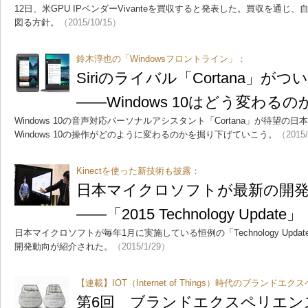
12日、米GPU IPベンダーVivanteを買収すると発表した。買収を通
図る方針。
（2015/10/15）
鈴木淳也の「Windowsフロントライン」：
Siriのライバル「Cortana」が
――Windows 10はどう変わるの
Windows 10の音声対応パーソナルアシスタント「Cortana」が待望の日本
Windows 10の操作がどのように変わるのかを掘り下げていこう。
（2015
Kinectを使った新技術も披露：
日本マイクロソフトが最新の開
――「2015 Technology Update」
日本マイクロソフトが毎年1月に実施している恒例の「Technology Upd
開発動向が紹介された。
（2015/1/29）
【連載】IOT（Internet of Things）時代のブランドエ
第6回 ブランドエクスペリエン