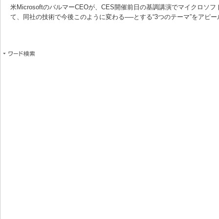
米MicrosoftのバルマーCEOが、CES開催前日の基調講演でマイクロソフト
て、同社の技術で今後このように変わる──とする“3つのテーマ”をアピー