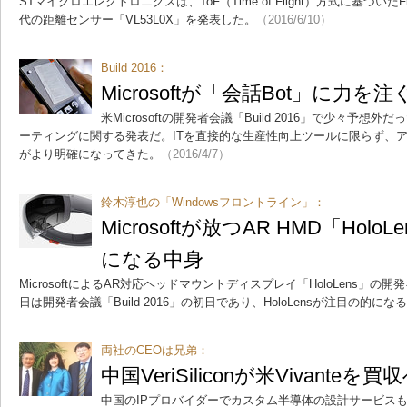
STマイクロエレクトロニクスは、ToF（Time of Flight）方式に基づいたFl
代の距離センサー「VL53L0X」を発表した。
（2016/6/10）
Build 2016：
Microsoftが「会話Bot」に力を
米Microsoftの開発者会議「Build 2016」で少々予想
ーティングに関する発表だ。ITを直接的な生産性向上ツールに限らず、
がより明確になってきた。
（2016/4/7）
鈴木淳也の「Windowsフロントライン」：
Microsoftが放つAR HMD「Ho
になる中身
MicrosoftによるAR対応ヘッドマウントディスプレイ「HoloLens」の
日は開発者会議「Build 2016」の初日であり、HoloLensが注目の的にな
両社のCEOは兄弟：
中国VeriSiliconが米Vivanteを買
中国のIPプロバイダーでカスタム半導体の設計サービスも手掛けるV