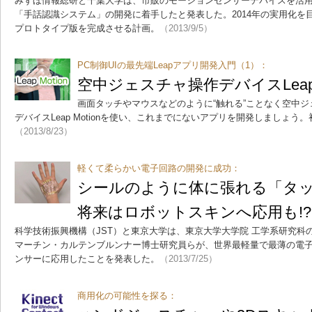
みずほ情報総研と千葉大学は、市販のモーションセンサーデバイスを活
「手話認識システム」の開発に着手したと発表した。2014年の実用化を目指
プロトタイプ版を完成させる計画。
（2013/9/5）
PC制御UIの最先端Leapアプリ開発入門（1）：
空中ジェスチャ操作デバイスLeap M
画面タッチやマウスなどのように“触れる”ことなく空中ジ
デバイスLeap Motionを使い、これまでにないアプリを開発しましょ
（2013/8/23）
軽くて柔らかい電子回路の開発に成功：
シールのように体に張れる「タ
将来はロボットスキンへ応用も!?
科学技術振興機構（JST）と東京大学は、東京大学大学院 工学系研究科
マーチン・カルテンブルンナー博士研究員らが、世界最軽量で最薄の電
ンサーに応用したことを発表した。
（2013/7/25）
商用化の可能性を探る：