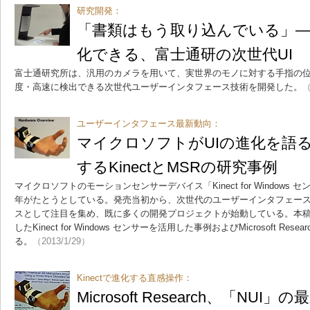
研究開発：
「書類はもう取り込んでいる」―
化できる、富士通研の次世代UI
富士通研究所は、汎用のカメラを用いて、実世界のモノに対する手指の
度・高速に検出できる次世代ユーザーインタフェース技術を開発した。
（
ユーザーインタフェース最新動向：
マイクロソフトがUIの進化を語る
するKinectとMSRの研究事例
マイクロソフトのモーションセンサーデバイス「Kinect for Window
年がたとうとしている。発売当初から、次世代のユーザーインタフェース
スとして注目を集め、既に多くの開発プロジェクトが始動している。本
したKinect for Windows センサーを活用した事例およびMicrosoft R
る。
（2013/1/29）
Kinectで進化する直感操作：
Microsoft Research、「NU