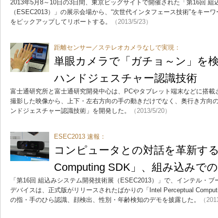
2013年5月8～10日の3日間、東京ビッグサイトで開催された「第16回 
（ESEC2013）」の展示会場から、“次世代インタフェース技術”をキ
をピックアップしてリポートする。
（2013/5/23）
距離センサー／ステレオカメラなしで実現：
単眼カメラで「ガチョ～ン」を検知
ハンドジェスチャー認識技術
富士通研究所と富士通研究開発中心は、PCやタブレット端末などに搭載
撮影した映像から、上下・左右方向の手の動きだけでなく、奥行き方向の
ンドジェスチャー認識技術」を開発した。
（2013/5/20）
ESEC2013 速報：
コンピュータとの対話を革新する「Intel
Computing SDK」、組み込み
「第16回 組込みシステム開発技術展（ESEC2013）」で、インテル・
デバイスは、正式版がリリースされたばかりの「Intel Perceptual Comput
の指・手のひら認識、顔検出、性別・年齢検知のデモを披露した。
（201