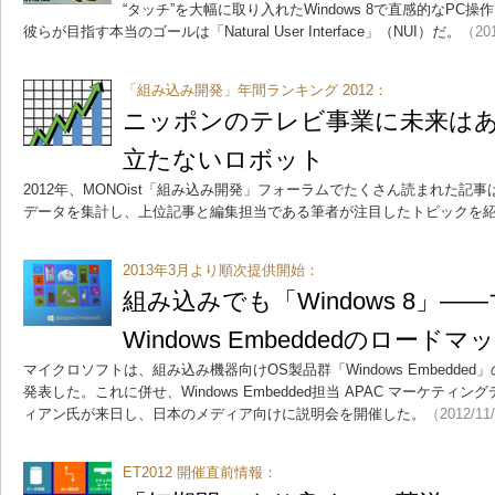
“タッチ”を大幅に取り入れたWindows 8で直感的なPC操作
彼らが目指す本当のゴールは「Natural User Interface」（NUI）だ。
（201
「組み込み開発」年間ランキング 2012：
ニッポンのテレビ事業に未来は
立たないロボット
2012年、MONOist「組み込み開発」フォーラムでたくさん読まれた記
データを集計し、上位記事と編集担当である筆者が注目したトピックを
2013年3月より順次提供開始：
組み込みでも「Windows 8」
Windows Embeddedのロード
マイクロソフトは、組み込み機器向けOS製品群「Windows Embedde
発表した。これに併せ、Windows Embedded担当 APAC マーケテ
ィアン氏が来日し、日本のメディア向けに説明会を開催した。
（2012/11
ET2012 開催直前情報：