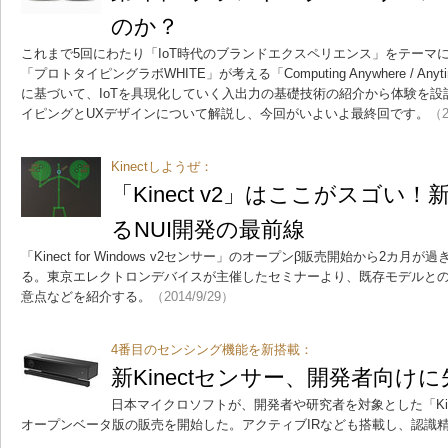
のか？
これまで5回にわたり「IoT時代のブランドエクスペリエンス」をテーマ
「プロトタイピングラボWHITE」が考える「Computing Anywhere / 
に基づいて、IoTを具現化していく入出力の基礎技術の紹介から体験を
イピングとUXデザインについて解説し、今回がいよいよ最終回です。
（2
Kinectしようぜ：
「Kinect v2」はここがスゴい！新
るNUI開発の最前線
「Kinect for Windows v2センサー」のオープンβ販売開始から2カ
る。東京エレクトロンデバイスが主催したセミナーより、既存モデルとの
意点などを紹介する。
（2014/9/29）
4番目のセンシング機能を新搭載：
新Kinectセンサー、開発者向け
日本マイクロソフトが、開発者や研究者を対象とした「Kinect f
オープンベータ版の販売を開始した。アクティブIRなども搭載し、認識