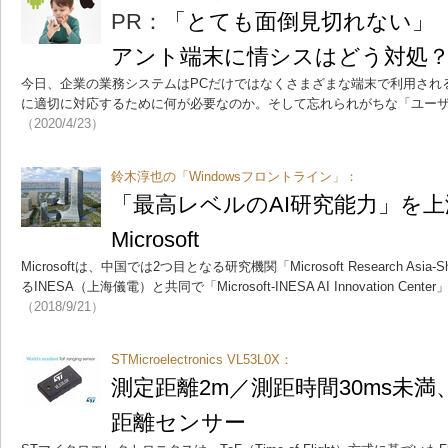
PR：
「とても面倒見切れない」
アント端末に情シスはどう対処
今日、企業の業務システムはPCだけではなくさまざまな端末で利用され
に適切に対応するために何が必要なのか。そして忘れられがちな「ユー
（2020/4/23）
鈴木淳也の「Windowsフロントライン」：
「最高レベルのAI研究能力」を
Microsoft
Microsoftは、中国では2つ目となる研究機関「Microsoft Research As
るINESA（上海儀電）と共同で「Microsoft-INESA AI Innovation 
（2018/9/21）
STMicroelectronics VL53L0X：
測定距離2m／測距時間30ms未満
距離センサー