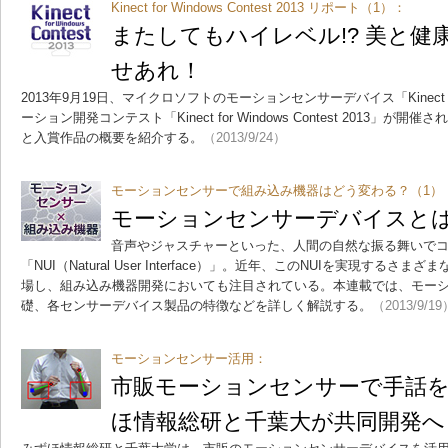
Kinect for Windows Contest 2013 リポート（1）：
またしてもハイレベル!? 美と健康は
せあれ！
2013年9月19日、マイクロソフトのモーションセンサーデバイス「Kinect f
ーション開発コンテスト「Kinect for Windows Contest 2013
と入賞作品の概要を紹介する。
（2013/9/24）
モーションセンサーで組み込み機器はどう変わる？（1）
モーションセンサーデバイスと
音声やジャスチャーといった、人間の自然な振る舞いで
「NUI（Natural User Interface）」。近年、このNUIを実現す
場し、組み込み機器開発においても注目されている。本連載では、モーシ
礎、各センサーデバイス製品の特徴などを詳しく解説する。
（2013/9/19
モーションセンサー活用：
市販モーションセンサーで手話
ほ情報総研と千葉大が共同開発へ