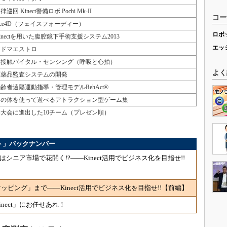
律巡回 Kinect警備ロボ Pochi Mk-II
コー
ace4D（フェイスフォーディー）
ロボ
inectを用いた腹腔鏡下手術支援システム2013
エッ
アドマエストロ
非接触バイタル・センシング（呼吸と心拍）
よく
医薬品監査システムの開発
齢者遠隔運動指導・管理モデルRehAct®
あの体を使って遊べるアトラクション型ゲーム集
2013」の決勝大会に進出した10チーム（プレゼン順）
3 リポート」バックナンバー
はシニア市場で花開く!?――Kinect活用でビジネス化を目指せ!!
ピング」まで――Kinect活用でビジネス化を目指せ!!【前編】
nect」にお任せあれ！