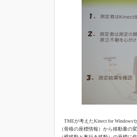
TMEが考えたKinect for W
（骨格の座標情報）から移動量の変
（横移動と奥行き移動）の座標に