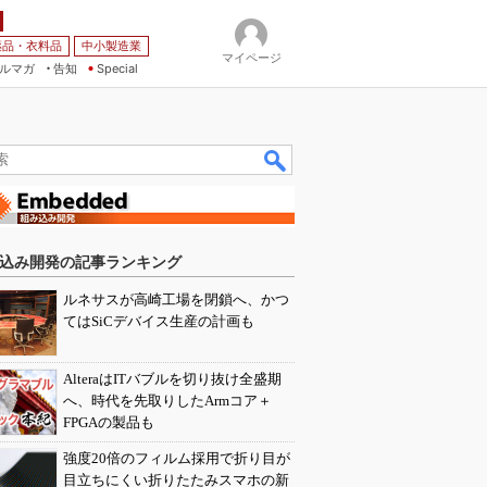
薬品・衣料品
中小製造業
マイページ
ルマガ
告知
Special
込み開発の記事ランキング
ルネサスが高崎工場を閉鎖へ、かつ
てはSiCデバイス生産の計画も
AlteraはITバブルを切り抜け全盛期
へ、時代を先取りしたArmコア＋
FPGAの製品も
強度20倍のフィルム採用で折り目が
目立ちにくい折りたたみスマホの新