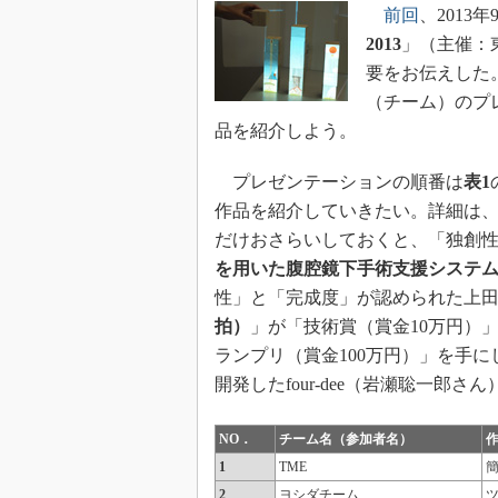
前回
、2013
2013
」（主催：
要をお伝えした
（チーム）のプ
品を紹介しよう。
プレゼンテーションの順番は
表1
作品を紹介していきたい。詳細は
だけおさらいしておくと、「独創
を用いた腹腔鏡下手術支援システム2
性」と「完成度」が認められた上
拍）
」が「技術賞（賞金10万円）
ランプリ（賞金100万円）」を手
開発したfour-dee（岩瀬聡一郎さん
NO．
チーム名（参加者名）
1
TME
2
ヨシダチーム