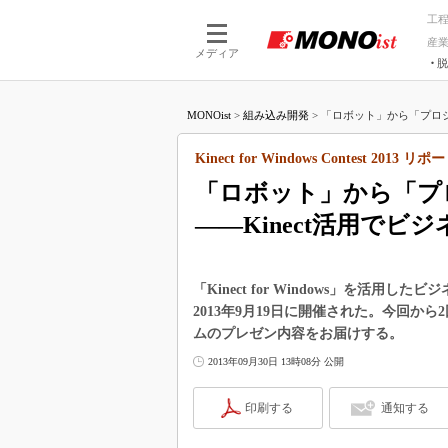
工
産
メディア
脱
つながる技術
AI×技術
MONOist
>
組み込み開発
>
「ロボット」から「プロジ
つながる工場
AI×設備
つながるサービ
Physical
Kinect for Windows Contest 2013 リ
「ロボット」から「プ
――Kinect活用でビ
「Kinect for Windows」を活用したビジネ
2013年9月19日に開催された。今回か
ムのプレゼン内容をお届けする。
2013年09月30日 13時08分 公開
印刷する
通知する