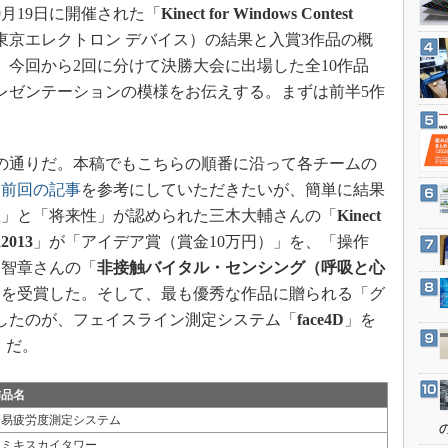
3Dプリンタ
年9月19日に開催された「
Kinect for Windows Contest
産業オープンネット展
デジタルツインとCAE
東京エレクトロン デバイス）の結果と入賞3作品の概
。今回から2回に分けて決勝大会に出場した全10作品
S＆OP
レゼンテーションの模様をお伝えする。まずは前半5作
インダストリー4.0
イノベーション
製造業ビッグデータ
の通りだ。本稿でもこちらの順番に沿って各チームの
、
前回の記事
を参考にしていただきたいが、簡単に結果
メイドインジャパン
性」と「将来性」が認められた三木大輔さんの「
Kinect
植物工場
013
」が「アイデア賞（賞金10万円）」を、「操作
知財マネジメント
田智章さんの「
非接触バイタル・センシング（呼吸と心
海外生産
」を受賞した。そして、最も優秀な作品に贈られる「グ
グローバル設計・開発
にしたのが、フェイスライン測定システム「
face4D
」を
）だ。
制御セキュリティ
新型コロナへの対応
作品名
簡易疲労度測定システム
ツミキスカイタワー