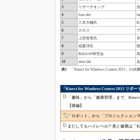
3
リサーチキング
自
4
four-dee
f
5
三木大輔氏
K
6
カモス
7
上田智章氏
8
稲葉洋氏
9
RehAct®研究会
高
10
anno lab
表1
「Kinect for Windows Contest 
「Kinect for Windows Contest 201
「趣味」から「健康管理」まで、Kinect
【後編】
「ロボット」から「プロジェクションマッ
またしてもハイレベル!? 美と健康は「Ki