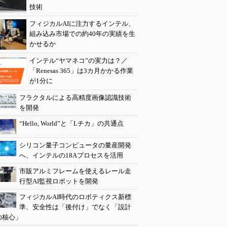
技術
フィジカルAIに注力するインテル、
組み込み市場での約40年の実績を生
かせるか
インテル“ヤマネコ”の実力は？／
「Renesas 365」は3カ月かかる作業
が1分に
フラクタルによる高精度画像認識技術
を開発
“Hello, World”と「Lチカ」の共通点
シリコン量子コンピュータの量産開発
へ、インテルの18Aプロセスを活用
市販アルミフレームを使えるレール走
行型AI監視ロボットを開発
フィジカルAI時代のロボティクス新標
準、安全性は「後付け」でなく「設計
の核心」