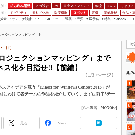
程別：
組み込み開発
メカ設計
製造マネジメント
物流
R＆D
キャリア
FA
業別：
モビリティ
素材／化学
医療機器
ロボット
電機
産業機械
食品・
炭素
サステナ設計
エッジ逆襲
品質
展示会
特集
メ
IoT
AI
ebook
伝承
組み込み開発
CEATEC
読者調査まとめ
編集後記
ェクションマッピング」ま...
JIMTOF
保全
メカ設計
つながるクルマ
組込み/エッジ コンピューティング
ス
 AI
製造マネジメント
5G
ポート（2）
展＆IoT/5Gソリューション展
VR／AR
FA
ロジェクションマッピング」まで
IIFES
モビリティ
フィールドサービス
ジネス化を目指せ!!【前編】
国際ロボット展
素材／化学
FPGA
組み
（1/3 ページ）
ジャパンモビリティショー
組み込み画像技術
TECHNO-FRONTIER
スアイデアを競う「Kinect for Windows Contest 2013」が
組み込みモデリング
ら2回にわけて各チームの作品を紹介していく。まずは前半5チー
人テク展
Windows Embedded
スマート工場EXPO
[八木沢篤，
MONOist
]
車載ソフト開発
EdgeTech+
ISO26262
日本ものづくりワールド
見る
Share
無償設計ツール
AUTOMOTIVE WORLD