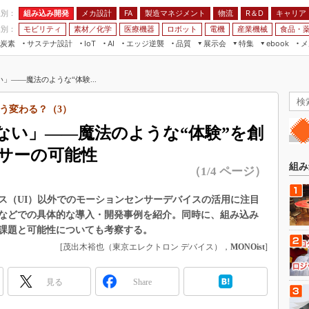
程別：
組み込み開発
メカ設計
製造マネジメント
物流
R＆D
キャリア
FA
業別：
モビリティ
素材／化学
医療機器
ロボット
電機
産業機械
食品・
炭素
サステナ設計
エッジ逆襲
品質
展示会
特集
メ
IoT
AI
ebook
伝承
組み込み開発
CEATEC
読者調査まとめ
編集後記
」――魔法のような“体験...
JIMTOF
保全
メカ設計
つながるクルマ
組込み/エッジ コンピューティング
ス
 AI
製造マネジメント
5G
う変わる？（3）
展＆IoT/5Gソリューション展
VR／AR
FA
ない」――魔法のような“体験”を創
IIFES
モビリティ
フィールドサービス
サーの可能性
国際ロボット展
素材／化学
FPGA
組み
（1/4 ページ）
ジャパンモビリティショー
組み込み画像技術
TECHNO-FRONTIER
ス（UI）以外でのモーションセンサーデバイスの活用に注目
組み込みモデリング
などでの具体的な導入・開発事例を紹介。同時に、組み込み
人テク展
Windows Embedded
課題と可能性についても考察する。
スマート工場EXPO
[茂出木裕也（東京エレクトロン デバイス），
MONOist
]
車載ソフト開発
EdgeTech+
ISO26262
日本ものづくりワールド
見る
Share
無償設計ツール
AUTOMOTIVE WORLD