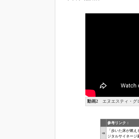
動画2
エヌエスティ・グロ
参考リンク：
「歩いた床が燃え
⇒
ジタルサイネージ