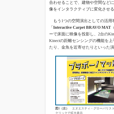
合わせることで、建物や空間など
像をインタラクティブに変化させ
もう1つの空間演出としての活用
「
Interactive Carpet BRAVO MAT
ーで床面に映像を投影し、2台のKi
Kinectの距離センシングの機能
たり、金魚を近寄せたりといった
図1（左）
エヌエスティ・グローバリスト
クリックで拡大表示