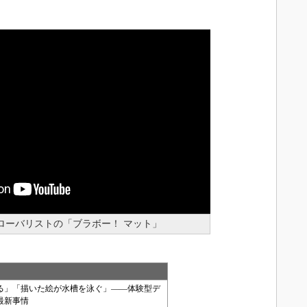
ーバリストの「ブラボー！ マット」
る」「描いた絵が水槽を泳ぐ」――体験型デ
最新事情