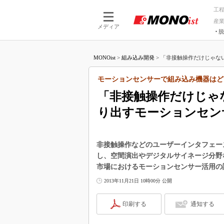
工
産
メディア
脱
つながる技術
AI×技術
MONOist
>
組み込み開発
>
「非接触操作だけじゃない
つながる工場
AI×設備
つながるサービ
Physical
モーションセンサーで組み込み機器はど
「非接触操作だけじゃ
り出すモーションセン
非接触操作などのユーザーインタフェー
し、空間演出やデジタルサイネージ分野
市場におけるモーションセンサー活用の
2013年11月21日 10時00分 公開
印刷する
通知する