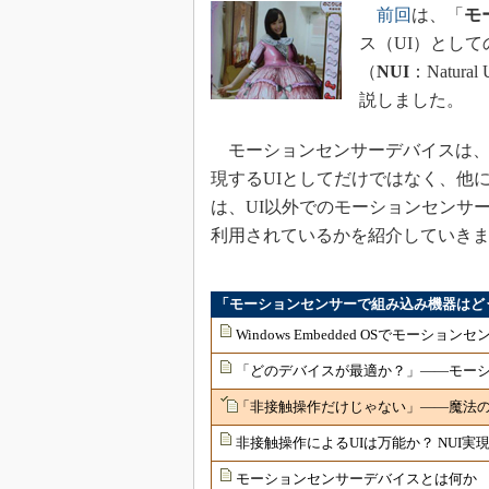
前回
は、「
モ
ス（UI）とし
（
NUI
：Natur
説しました。
モーションセンサーデバイスは、
現するUIとしてだけではなく、他
は、UI以外でのモーションセンサ
利用されているかを紹介していき
「モーションセンサーで組み込み機器はど
Windows Embedded OSでモーシ
「どのデバイスが最適か？」――モーシ
「非接触操作だけじゃない」――魔法の
非接触操作によるUIは万能か？ NUI実
モーションセンサーデバイスとは何か