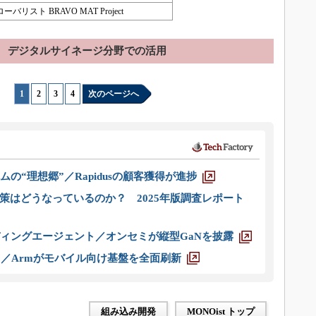
リスト BRAVO MAT Project
デジタルサイネージ分野での活用
1
|
2
|
3
|
4
次のページへ
ムの“理想郷”／Rapidusの顧客獲得が進捗
策はどうなっているのか？ 2025年版調査レポート
ディングエージェント／オンセミが縦型GaNを披露
ス／Armがモバイル向け基盤を全面刷新
組み込み開発
MONOist トップ