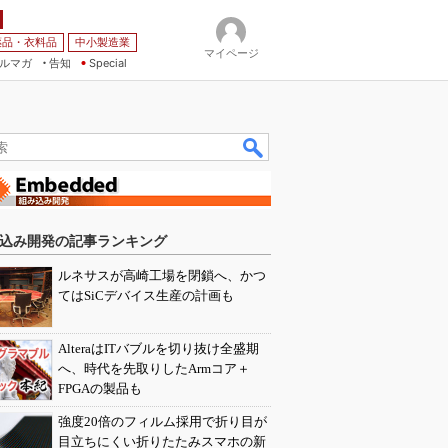
薬品・衣料品
中小製造業
マイページ
ルマガ
告知
Special
込み開発の記事ランキング
ルネサスが高崎工場を閉鎖へ、かつ
てはSiCデバイス生産の計画も
AlteraはITバブルを切り抜け全盛期
へ、時代を先取りしたArmコア＋
FPGAの製品も
強度20倍のフィルム採用で折り目が
目立ちにくい折りたたみスマホの新