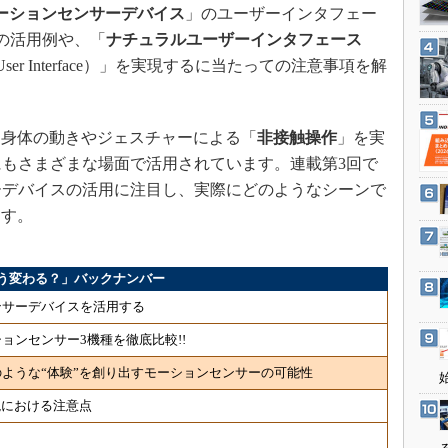
3Dプリンタ
ーションセンサーデバイス
」のユーザーインタフェー
産業オープンネット展
デジタルツインとCAE
ての活用例や、「
ナチュラルユーザーインタフェース
al User Interface）」を実現するに当たっての注意事項を解
S＆OP
インダストリー4.0
イノベーション
身体の動きやジェスチャーによる「
非接触操作
」を実
製造業ビッグデータ
にもさまざまな場面で活用されています。連載第3回で
ーデバイスの活用に注目し、実際にどのようなシーンで
メイドインジャパン
ます。
植物工場
知財マネジメント
う変わる？」バックナンバー
海外生産
ョンセンサーデバイスを活用する
グローバル設計・開発
ョンセンサー3機種を徹底比較!!
制御セキュリティ
ような“体験”を創り出すモーションセンサーの可能性
新型コロナへの対応
現における注意点