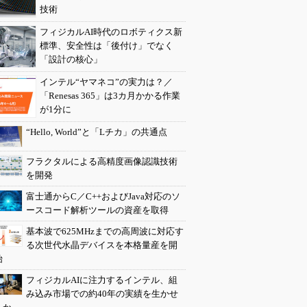
技術
フィジカルAI時代のロボティクス新
標準、安全性は「後付け」でなく
「設計の核心」
インテル“ヤマネコ”の実力は？／
「Renesas 365」は3カ月かかる作業
が1分に
“Hello, World”と「Lチカ」の共通点
フラクタルによる高精度画像認識技術
を開発
富士通からC／C++およびJava対応のソ
ースコード解析ツールの資産を取得
基本波で625MHzまでの高周波に対応す
る次世代水晶デバイスを本格量産を開
始
フィジカルAIに注力するインテル、組
み込み市場での約40年の実績を生かせ