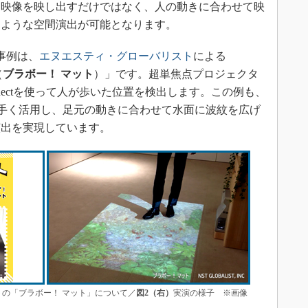
に映像を映し出すだけではなく、人の動きに合わせて映
るような空間演出が可能となります。
事例は、
エヌエスティ・グローバリスト
による
（
ブラボー！ マット
）」です。超単焦点プロジェクタ
nectを使って人が歩いた位置を検出します。この例も、
を上手く活用し、足元の動きに合わせて水面に波紋を広げ
演出を実現しています。
の「ブラボー！ マット」について／
図2（右）
実演の様子 ※画像