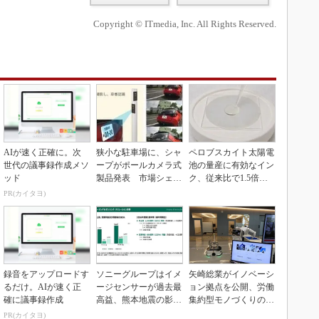
Copyright © ITmedia, Inc. All Rights Reserved.
AIが速く正確に。次
狭小な駐車場に、シャ
ペロブスカイト太陽電
世代の議事録作成メソ
ープがポールカメラ式
池の量産に有効なイン
ッド
製品発表 市場シェア
ク、従来比で1.5倍の
10％目指す
性能向上
PR(カイタヨ)
録音をアップロードす
ソニーグループはイメ
矢崎総業がイノベーシ
るだけ。AIが速く正
ージセンサーが過去最
ョン拠点を公開、労働
確に議事録作成
高益、熊本地震の影響
集約型モノづくりのス
も限定的
マート化に向け
PR(カイタヨ)