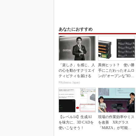
あなたにおすすめ
「楽しさ」を感じ、人
異例ヒット？ 使い勝
の心を動かすクリエイ
手にこだわったオムロ
ティビティを届ける
ンの“オープンな”IO-L
inkマスター
PR(dentsu Japan)
【レベル14】生成AI
現場の作業効率やミス
を味方に、3D CADを
を改善 XRグラス
使いこなそう！
「MiRZA」が可能に
するピッキングDX