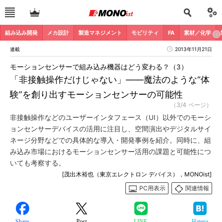
組み込み開発
メカ設計
製造マネジメント
モビリティ
FA
素材／化学
連載
2013年11月21日
モーションセンサーで組み込み機器はどう変わる？（3）
「非接触操作だけじゃない」――魔法のような“体
験”を創り出すモーションセンサーの可能性
（3/4 ページ）
非接触操作などのユーザーインタフェース（UI）以外でのモーシ
ョンセンサーデバイスの活用に注目し、空間演出やデジタルサイ
ネージ分野などでの具体的な導入・開発事例を紹介。同時に、組
み込み市場におけるモーションセンサー活用の課題と可能性につ
いても考察する。
[茂出木裕也（東京エレクトロン デバイス），MONOist]
PC用表示
関連情報
Share
Post
LINE
Hatena