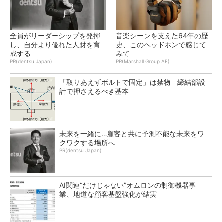
全員がリーダーシップを発揮
音楽シーンを支えた64年の歴
し、自分より優れた人財を育
史、このヘッドホンで感じて
成する
みて
PR(dentsu Japan)
PR(Marshall Group AB)
「取りあえずボルトで固定」は禁物 締結部設
計で押さえるべき基本
未来を一緒に…顧客と共に予測不能な未来をワ
クワクする場所へ
PR(dentsu Japan)
AI関連“だけじゃない”オムロンの制御機器事
業、地道な顧客基盤強化が結実