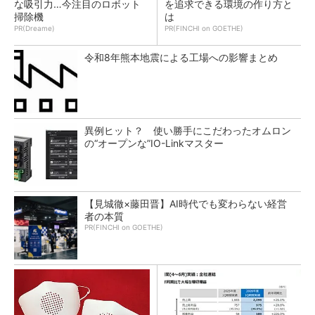
な吸引力…今注目のロボット
を追求できる環境の作り方と
掃除機
は
PR(Dreame)
PR(FINCHI on GOETHE)
令和8年熊本地震による工場への影響まとめ
異例ヒット？ 使い勝手にこだわったオムロン
の“オープンな”IO-Linkマスター
【見城徹×藤田晋】AI時代でも変わらない経営
者の本質
PR(FINCHI on GOETHE)