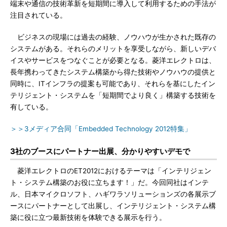
端末や通信の技術革新を短期間に導入して利用するための手法が
注目されている。
ビジネスの現場には過去の経験、ノウハウが生かされた既存の
システムがある。それらのメリットを享受しながら、新しいデバ
イスやサービスをつなぐことが必要となる。菱洋エレクトロは、
長年携わってきたシステム構築から得た技術やノウハウの提供と
同時に、ITインフラの提案も可能であり、それらを基にしたイン
テリジェント・システムを「短期間でより良く」構築する技術を
有している。
＞＞3メディア合同「Embedded Technology 2012特集」
3社のブースにパートナー出展、分かりやすいデモで
菱洋エレクトロのET2012におけるテーマは「インテリジェン
ト・システム構築のお役に立ちます！」だ。今回同社はインテ
ル、日本マイクロソフト、ハギワラソリューションズの各展示ブ
ースにパートナーとして出展し、インテリジェント・システム構
築に役に立つ最新技術を体験できる展示を行う。