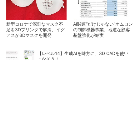
新型コロナで深刻なマスク不
AI関連“だけじゃない”オムロン
足を3Dプリンタで解消、イグ
の制御機器事業、地道な顧客
アスが3Dマスクを開発
基盤強化が結実
【レベル14】生成AIを味方に、3D CADを使い
こなそう！
【見城徹×藤田晋】AI時代でも変わらない経営
者の本質
PR(FINCHI on GOETHE)
「取りあえずボルトで固定」は禁物 締結部設
計で押さえるべき基本