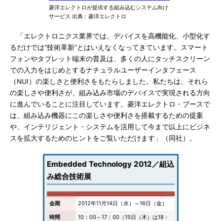
菱洋エレクトロが提供する組み込むシステム向け
サービス 出典：菱洋エレクトロ
「エレクトロニクス業界では、デバイスを高機能化、小型化す
るだけでは“技術革新”とはいえなくなってきています。スマート
フォンやタブレット端末の普及は、多くの人にタッチスクリーン
での入力をはじめとするナチュラルユーザーインタフェース
（NUI）の楽しさと便利さをもたらしました。私たちは、それら
の楽しさや便利さが、組み込み市場のデバイスで実現される方向
に進んでいることに注目しています。菱洋エレクトロ・ブースで
は、組み込み機器にこの楽しさや便利さを搭載するための提案
や、インテリジェント・システムを活用して今まで以上にビジネ
スを拡大するためのヒントをご覧いただけます」（同社）。
Embedded Technology 2012／組込
み総合技術展
会期
2012年11月14日（水）～16日（金）
時間
10：00～17：00（15日（木）は18：