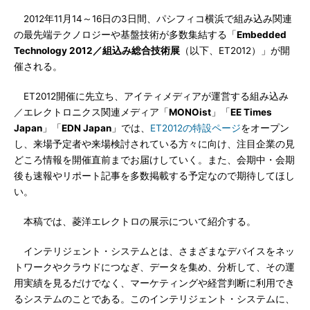
2012年11月14～16日の3日間、パシフィコ横浜で組み込み関連
の最先端テクノロジーや基盤技術が多数集結する「
Embedded
Technology 2012／組込み総合技術展
（以下、ET2012）」が開
催される。
ET2012開催に先立ち、アイティメディアが運営する組み込み
／エレクトロニクス関連メディア「
MONOist
」「
EE Times
Japan
」「
EDN Japan
」では、
ET2012の特設ページ
をオープン
し、来場予定者や来場検討されている方々に向け、注目企業の見
どころ情報を開催直前までお届けしていく。また、会期中・会期
後も速報やリポート記事を多数掲載する予定なので期待してほし
い。
本稿では、菱洋エレクトロの展示について紹介する。
インテリジェント・システムとは、さまざまなデバイスをネッ
トワークやクラウドにつなぎ、データを集め、分析して、その運
用実績を見るだけでなく、マーケティングや経営判断に利用でき
るシステムのことである。このインテリジェント・システムに、