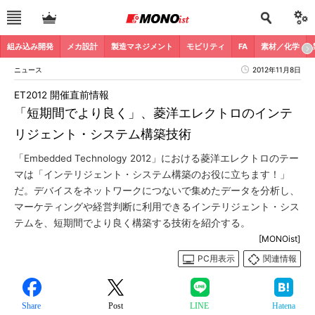
組み込み開発
メカ設計
製造マネジメント
モビリティ
FA
素材／化学
ニュース
2012年11月8日
ET2012 開催直前情報
「短期間でより良く」、菱洋エレクトロのインテ
リジェント・システム構築技術
「Embedded Technology 2012」における菱洋エレクトロのテー
マは「インテリジェント・システム構築のお役に立ちます！」
だ。デバイスをネットワークにつないで集めたデータを分析し、
マーケティングや経営判断に利用できるインテリジェント・シス
テムを、短期間でより良く構築する技術を紹介する。
[MONOist]
PC用表示
関連情報
Share
Post
LINE
Hatena