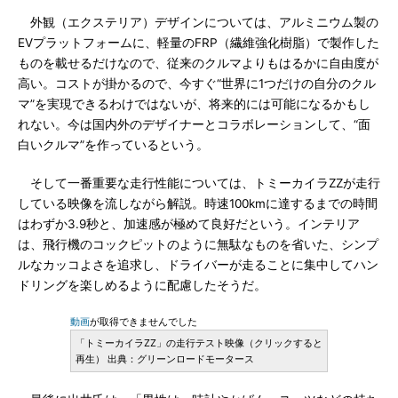
外観（エクステリア）デザインについては、アルミニウム製の
EVプラットフォームに、軽量のFRP（繊維強化樹脂）で製作した
ものを載せるだけなので、従来のクルマよりもはるかに自由度が
高い。コストが掛かるので、今すぐ“世界に1つだけの自分のクル
マ”を実現できるわけではないが、将来的には可能になるかもし
れない。今は国内外のデザイナーとコラボレーションして、“面
白いクルマ”を作っているという。
そして一番重要な走行性能については、トミーカイラZZが走行
している映像を流しながら解説。時速100kmに達するまでの時間
はわずか3.9秒と、加速感が極めて良好だという。インテリア
は、飛行機のコックピットのように無駄なものを省いた、シンプ
ルなカッコよさを追求し、ドライバーが走ることに集中してハン
ドリングを楽しめるように配慮したそうだ。
動画
が取得できませんでした
「トミーカイラZZ」の走行テスト映像（クリックすると
再生） 出典：グリーンロードモータース