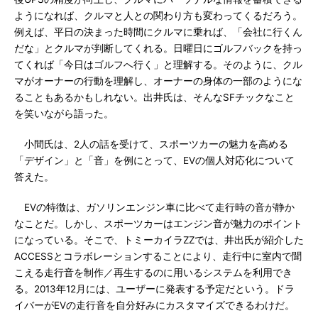
ようになれば、クルマと人との関わり方も変わってくるだろう。
例えば、平日の決まった時間にクルマに乗れば、「会社に行くん
だな」とクルマが判断してくれる。日曜日にゴルフバックを持っ
てくれば「今日はゴルフへ行く」と理解する。そのように、クル
マがオーナーの行動を理解し、オーナーの身体の一部のようにな
ることもあるかもしれない。出井氏は、そんなSFチックなこと
を笑いながら語った。
小間氏は、2人の話を受けて、スポーツカーの魅力を高める
「デザイン」と「音」を例にとって、EVの個人対応化について
答えた。
EVの特徴は、ガソリンエンジン車に比べて走行時の音が静か
なことだ。しかし、スポーツカーはエンジン音が魅力のポイント
になっている。そこで、トミーカイラZZでは、井出氏が紹介した
ACCESSとコラボレーションすることにより、走行中に室内で聞
こえる走行音を制作／再生するのに用いるシステムを利用でき
る。2013年12月には、ユーザーに発表する予定だという。ドラ
イバーがEVの走行音を自分好みにカスタマイズできるわけだ。