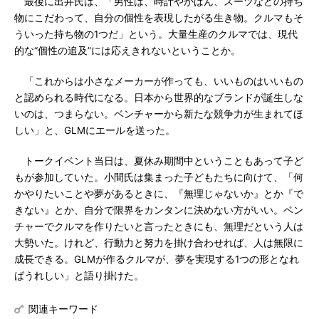
最後に出井氏は、「男性は、時計やかばん、スーツなどの持ち
物にこだわって、自分の個性を表現したがる生き物。クルマもそ
ういった持ち物の1つだ」という。大量生産のクルマでは、現代
的な“個性の追及”には応えきれないということか。
「これからは小さなメーカーが作っても、いいものはいいもの
と認められる時代になる。日本から世界的なブランドが誕生しな
いのは、つまらない。ベンチャーから新たな競争力が生まれてほ
しい」と、GLMにエールを送った。
トークイベント当日は、夏休み期間中ということもあって子ど
もが参加していた。小間氏は集まった子どもたちに向けて、「何
かやりたいことや夢があるときに、『無理じゃないか』とか『で
きない』とか、自分で限界をカンタンに決めない方がいい。ベン
チャーでクルマを作りたいと言ったときにも、無理だという人は
大勢いた。けれど、行動力と努力を掛け合わせれば、人は無限に
成長できる。GLMが作るクルマが、夢を実現する1つの形となれ
ばうれしい」と語り掛けた。
関連キーワード