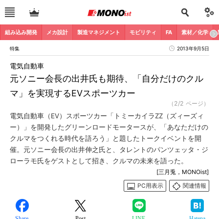
組み込み開発
メカ設計
製造マネジメント
モビリティ
FA
素材／化学
特集
2013年9月5日
電気自動車
元ソニー会長の出井氏も期待、「自分だけのクル
マ」を実現するEVスポーツカー
（2/2 ページ）
電気自動車（EV）スポーツカー「トミーカイラZZ（ズィーズィ
ー）」を開発したグリーンロードモータースが、「あなただけの
クルマをつくれる時代を語ろう」と題したトークイベントを開
催。元ソニー会長の出井伸之氏と、タレントのパンツェッタ・ジ
ローラモ氏をゲストとして招き、クルマの未来を語った。
[三月兎，MONOist]
PC用表示
関連情報
Share
Post
LINE
Hatena