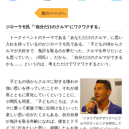
前のページへ
ジローラモ氏「“自分だけのクルマ”にワクワクする」
トークイベントのテーマである「あなただけのクルマ」に思い
入れを持っているのがジローラモ氏である。「子どもの頃からク
ルマが大好きで、免許を取るのが夢だった。クルマを作りたいと
も思っていた」（同氏）。だから、「自分だけのクルマができる
かも……」というのは、考えただけでワクワクするという。
子どもの頃からクルマに対する憧れや
強い思いを持っていたことや、それが成
長とともに変化していくということに、
小間氏も同意。「子どものころは、クル
マに乗って家族で海に出掛けるといった
楽しい思い出がたくさんある。自分自身
「イタリアのデザイナーにク
が免許を取る年齢になれば、彼女とドラ
ルマのラッピングを特注して
イブに行きたいと思い、就職したらお金
いる」と話すパンツェッタ・