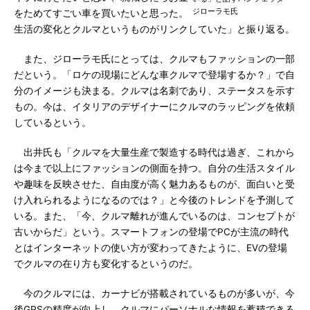
ジローラモ氏
をためてすごい車を買いたいと思った。
生活の変化とクルマというものがリンクしていた」と振り返る。
また、ジローラモ氏にとっては、クルマもファッションの一部
だという。「ロケの現場にどんな車クルマで登場するか？」で自
分のイメージも決まる。クルマは名刺であり、ステータスを示す
もの。今は、イタリアのデザイナーにクルマのラッピングを依頼
しているという。
出井氏も「クルマを大量生産で製造する時代は過ぎ、これから
は今まで以上にファッションの側面を持つ。自分の生活スタイル
や趣味を反映させた、自由度が高く魅力あるものが、面白いと受
け入れられるようになるのでは？」と今後のトレンドを予測して
いる。また、「今、クルマ離れが進んでいるのは、コンセプトが
古いからだ」という。スマートフォンの登場でPCが主流の時代
とはインターネットの使い方が変わってきたように、EVの登場
でクルマの在り方も変化するというのだ。
今のクルマには、カーナビが搭載されているものが多いが、今
後GPSの精度が向上し、クルマにパーソナルな情報を蓄積できる