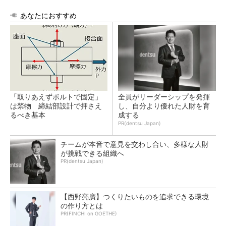
あなたにおすすめ
「取りあえずボルトで固定」
全員がリーダーシップを発揮
は禁物 締結部設計で押さえ
し、自分より優れた人財を育
るべき基本
成する
PR(dentsu Japan)
チームが本音で意見を交わし合い、多様な人財
が挑戦できる組織へ
PR(dentsu Japan)
【西野亮廣】つくりたいものを追求できる環境
の作り方とは
PR(FINCHI on GOETHE)