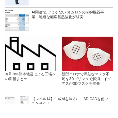
AI関連“だけじゃない”オムロンの制御機器事
業、地道な顧客基盤強化が結実
令和8年熊本地震による工場へ
新型コロナで深刻なマスク不
の影響まとめ
足を3Dプリンタで解消、イグ
アスが3Dマスクを開発
【レベル14】生成AIを味方に、3D CADを使い
こなそう！