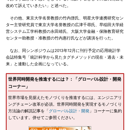
改めて訴えていきたい」と述べた。
その他、東京大学名誉教授の竹内啓氏、明星大学連携研究セン
ター主管研究員で東京大学名誉教授の広津千尋氏、早稲田大学経
営システム工学科教授の永田靖氏、大阪大学金融・保険教育研究
センター助教授・准教授の竹内惠行氏などが講演を行った。
なお、同シンポジウムは2013年12月に刊行予定の応用統計学
会誌特集号「統計科学から見たタグチメソッドの現在・過去・未
来」と連動した企画になっている。
世界同時開発を推進するには？：「グローバル設計・開発
コーナー」
世界市場を見据えたモノづくりを推進するには、エンジニアリ
ングチェーン改革が必須。世界同時開発を実現するモノづくり
方法論の解説記事を「
グローバル設計・開発
」コーナーに集約
しています。併せてご参照ください。