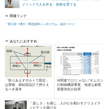
メソッドで人を作る、技術を育てる
関連リンク
「田口玄一博士一周忌追悼シンポジウム」紹介ページ
あなたにおすすめ
「取りあえずボルトで固定」
AI関連“だけじゃない”オムロン
は禁物 締結部設計で押さえ
の制御機器事業、地道な顧客
るべき基本
基盤強化が結実
「楽しさ」を感じ、人の心を動かすクリエイテ
ィビティを届ける