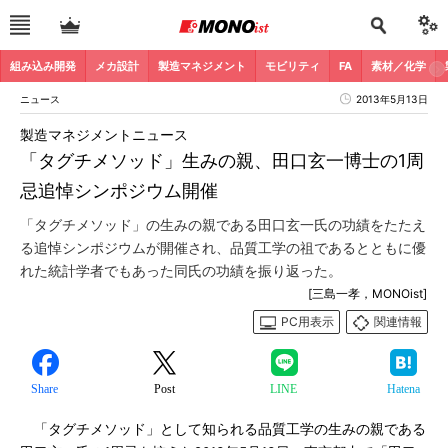
組み込み開発
メカ設計
製造マネジメント
モビリティ
FA
素材／化学
ニュース
2013年5月13日
製造マネジメントニュース
「タグチメソッド」生みの親、田口玄一博士の1周
忌追悼シンポジウム開催
「タグチメソッド」の生みの親である田口玄一氏の功績をたたえ
る追悼シンポジウムが開催され、品質工学の祖であるとともに優
れた統計学者でもあった同氏の功績を振り返った。
[三島一孝，MONOist]
PC用表示
関連情報
Share
Post
LINE
Hatena
「タグチメソッド」として知られる品質工学の生みの親である