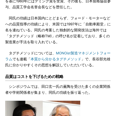
を基に1960年にはデミング賞を受賞、その後も、日本規格協会参
与、品質工学会名誉会長などを歴任した。
同氏の功績は日本国内にとどまらず、フォード・モーターなど
への品質指導の功績により、米国では1997年に「自動車殿堂」に
名を連ねている。同氏の考案した独創的な開発技法は海外では
「タグチメソッド（略称TM)」の呼び名が定着しており、多くの
製造業が手法を取り入れている。
タグチメソッドについては、
MONOist製造マネジメントフォー
ラム
でも連載「
本質から分かるタグチメソッド
」で、長谷部光雄
氏に分かりやすくその思想を解説していただいている。
品質はコストを下げるための戦略
シンポジウムでは、田口玄一氏の薫陶を受けた多くの企業関係
者や学術関係者が集まり、同氏の功績を振り返った。