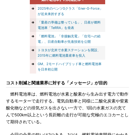
⇒
2025年のベンツGクラス「Ener-G-Force」
が近未来的すぎる
⇒
「量産の準備は整っている」、日産が燃料
電池車「TeRRA」を発表
⇒
「燃料電池」「非接触充電」「住宅への給
電」、日産自動車が先進技術を公開
⇒
トヨタが北米で水素ステーションを開設、
2015年に燃料電池量産車を投入
⇒
GM、2モードハイブリッド車と燃料電池車
を日本初公開
コスト削減と関連業界に対する「メッセージ」が目的
燃料電池車は、燃料電池が水素と酸素から生み出す電力で動作
するモーターで走行する。電気自動車と同様に二酸化炭素や窒素
酸化物などの排気ガスを出さない一方で、1回の水素ガスの充て
んで500km以上という長距離の走行が可能な究極のエコカーとし
て期待されている。
今回の合意の狙いは2つある。1つは、燃料電池車開発にかかる