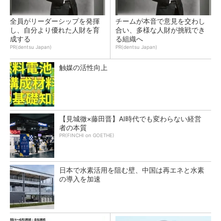
全員がリーダーシップを発揮
チームが本音で意見を交わし
し、自分より優れた人財を育
合い、多様な人財が挑戦でき
成する
る組織へ
PR(dentsu Japan)
PR(dentsu Japan)
触媒の活性向上
【見城徹×藤田晋】AI時代でも変わらない経営
者の本質
PR(FINCHI on GOETHE)
日本で水素活用を阻む壁、中国は再エネと水素
の導入を加速