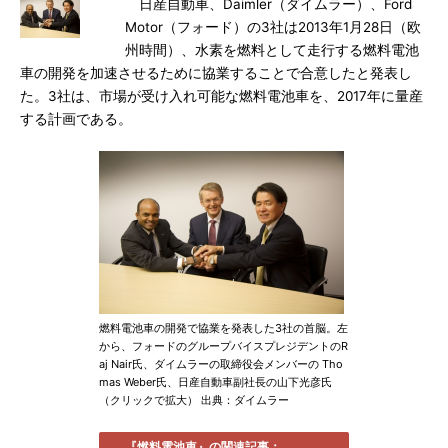
日産自動車、Daimler（ダイムラー）、Ford
Motor（フォード）の3社は2013年1月28日（欧
州時間）、水素を燃料として走行する燃料電池
車の開発を加速させるために協業することで合意したと発表し
た。3社は、市場が受け入れ可能な燃料電池車を、2017年に量産
する計画である。
燃料電池車の開発で協業を発表した3社の首脳。左
から、フォードのグループバイスプレジデントのR
aj Nair氏、ダイムラーの取締役会メンバーの Tho
mas Weber氏、日産自動車副社長の山下光彦氏
（クリックで拡大） 出典：ダイムラー
『燃料電池車』の関連記事：