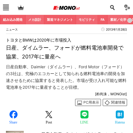
組み込み開発
メカ設計
製造マネジメント
モビリティ
FA
素材／化学
ニュース
2013年1月28日
トヨタとBMWは2020年に市場投入
日産、ダイムラー、フォードが燃料電池車開発で
協業、2017年に量産へ
日産自動車、Daimler（ダイムラー）、Ford Motor（フォード）
の3社は、究極のエコカーとして知られる燃料電池車の開発を加
速させるために協業すると発表した。市場が受け入れ可能な燃料
電池車を2017年に量産することが目標。
[朴尚洙，MONOist]
PC用表示
関連情報
Share
Post
LINE
Hatena