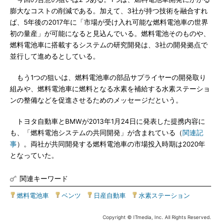
膨大なコストの削減である。加えて、3社が持つ技術を融合すれ
ば、5年後の2017年に「市場が受け入れ可能な燃料電池車の世界
初の量産」が可能になると見込んでいる。燃料電池そのものや、
燃料電池車に搭載するシステムの研究開発は、3社の開発拠点で
並行して進めるとしている。
もう1つの狙いは、燃料電池車の部品サプライヤーの開発取り
組みや、燃料電池車に燃料となる水素を補給する水素ステーショ
ンの整備などを促進させるためのメッセージだという。
トヨタ自動車とBMWが2013年1月24日に発表した提携内容に
も、「燃料電池システムの共同開発」が含まれている（
関連記
事
）。両社が共同開発する燃料電池車の市場投入時期は2020年
となっていた。
関連キーワード
燃料電池車
|
ベンツ
|
日産自動車
|
水素ステーション
Copyright © ITmedia, Inc. All Rights Reserved.