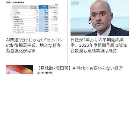
AI関連“だけじゃない”オムロン
日産が2年ぶり四半期最終黒
の制御機器事業、地道な顧客
字、2026年度通期予想は販売
基盤強化が結実
台数減も連結業績は維持
【見城徹×藤田晋】AI時代でも変わらない経営
者の本質
PR(FINCHI on GOETHE)
トヨタが2026年度通期業績を上方修正、好調
なHEVは次世代電池で競争力を強化へ
ペロブスカイト太陽電池の量産に有効なイン