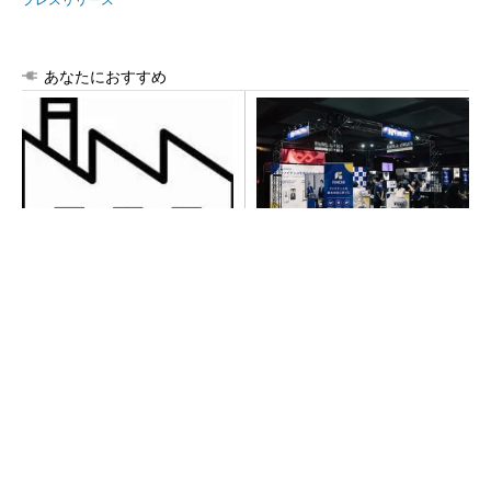
あなたにおすすめ
令和8年熊本地震による工場へ
【見城徹×藤田晋】AI時代でも
の影響まとめ
変わらない経営者の本質
PR(FINCHI on GOETHE)
異例ヒット？ 使い勝手にこだわったオムロン
の“オープンな”IO-Linkマスター
【見城徹×藤田晋】AI時代でも変わらない経営
者の本質