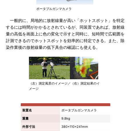
ポータブルガンマカメラ
一般的に、局地的に放射線量が高い「ホットスポット」を特定
するには時間がかかるとされているが、同装置であれば、放射線
量の高低を画面上に色の変化で示すと同時に、短時間で広範囲を
計測できるのでホットスポットを効率的に特定できる。また、除
染作業後の放射線量の低下具合の確認にも使える。
（左）測定風景のイメージ／（右）測定結果のイ
メージ
装置名
ポータブルガンマカメラ
重量
9.8kg
外形寸法
380×110×241mm