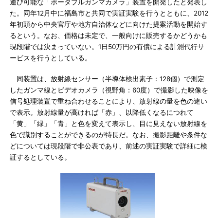
運び可能な「ポータブルガンマカメラ」装置を開発したと発表し
た。同年12月中に福島市と共同で実証実験を行うとともに、2012
年初頭から中央官庁や地方自治体などに向けた提案活動を開始す
るという。なお、価格は未定で、一般向けに販売するかどうかも
現段階では決まっていない。1日50万円の有償による計測代行サ
ービスを行うとしている。
同装置は、放射線センサー（半導体検出素子：128個）で測定
したガンマ線とビデオカメラ（視野角：60度）で撮影した映像を
信号処理装置で重ね合わせることにより、放射線の量を色の違い
で表示。放射線量が高ければ「赤」、以降低くなるにつれて
「黄」「緑」「青」と色を変えて表示し、目に見えない放射線を
色で識別することができるのが特長だ。なお、撮影距離や条件な
どについては現段階で非公表であり、前述の実証実験で詳細に検
証するとしている。