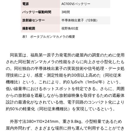
電源
AC100V/バッテリー
バッテリー駆動時間
3時間
放射線センサー
半導体検出素子（128個）
撮影範囲
視野角60度
表1 ポータブルガンマカメラの概要
同装置は、福島第一原子力発電所の建屋内の調査のために使用
された同社製ガンマカメラの性能をさらに向上させ小型化したも
の。同社独自の半導体検出素子の実装技術や信号処理・データ処
理技術により、感度・測定性能を約30倍以上高めた（同社従来
機種比）という。これにより、約0.1μSv/h（1mSv/年）という、
低い線量率におけるホットスポットを特定できる。さらに、周囲
からの放射線を遮蔽しながら放射線映像を取得するための遮蔽体
設計の最適化がなされている他、電子回路のコンパクト化により
約50％の軽量化（同社従来機種比）を実現しているという。
外形寸法380×110×241mm、重さ9.8kg。小型軽量であるため
屋内外問わず、さまざまな場所に持ち運んで利用することができ