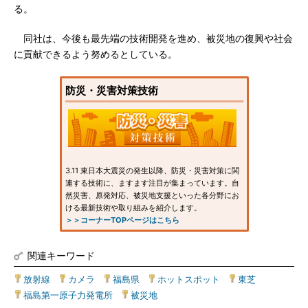
る。
同社は、今後も最先端の技術開発を進め、被災地の復興や社会
に貢献できるよう努めるとしている。
防災・災害対策技術
3.11 東日本大震災の発生以降、防災・災害対策に関
連する技術に、ますます注目が集まっています。自
然災害、原発対応、被災地支援といった各分野にお
ける最新技術や取り組みを紹介します。
＞＞コーナーTOPページはこちら
関連キーワード
放射線
|
カメラ
|
福島県
|
ホットスポット
|
東芝
|
福島第一原子力発電所
|
被災地