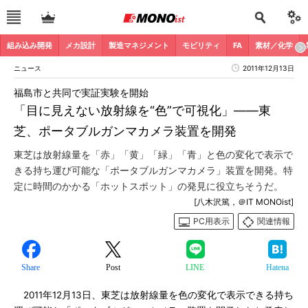
組み込み開発
メカ設計
製造マネジメント
モビリティ
FA
素材／化学
ニュース
2011年12月13日
福島市と共同で実証実験を開始
「目に見えない放射線を“色”で可視化」――東
芝、ポータブルガンマカメラ装置を開発
東芝は放射線量を「赤」「黄」「緑」「青」と色の変化で表示で
きる持ち運び可能な「ポータブルガンマカメラ」装置を開発。特
定に時間のかかる「ホットスポット」の発見に役立ちそうだ。
[八木沢篤，＠IT MONOist]
PC用表示
関連情報
Share
Post
LINE
Hatena
2011年12月13日、東芝は放射線量を色の変化で表示できる持ち