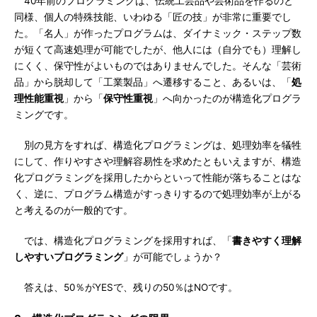
40年前のプログラミングは、伝統工芸品や芸術品を作るのと
同様、個人の特殊技能、いわゆる「匠の技」が非常に重要でし
た。「名人」が作ったプログラムは、ダイナミック・ステップ数
が短くて高速処理が可能でしたが、他人には（自分でも）理解し
にくく、保守性がよいものではありませんでした。そんな「芸術
品」から脱却して「工業製品」へ遷移すること、あるいは、「
処
理性能重視
」から「
保守性重視
」へ向かったのが構造化プログラ
ミングです。
別の見方をすれば、構造化プログラミングは、処理効率を犠牲
にして、作りやすさや理解容易性を求めたともいえますが、構造
化プログラミングを採用したからといって性能が落ちることはな
く、逆に、プログラム構造がすっきりするので処理効率が上がる
と考えるのが一般的です。
では、構造化プログラミングを採用すれば、「
書きやすく理解
しやすいプログラミング
」が可能でしょうか？
答えは、50％がYESで、残りの50％はNOです。