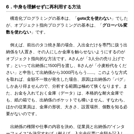
6．中身を理解せずに再利用する方法
構造化プログラミングの基本は、「
goto文を使わない
」でした
が、オブジェクト指向プログラミングの基本は、「
グローバル変
数を使わない
」です。
例えば、前出のタコ焼き屋の場合、入出金だけを専門に扱う出
納係を1人置き、その人にしか金庫を触らせないようにするのが
オブジェクト指向的な方法です。Aさんが「3人分の売り上げで
す」といって出納係に1500円を渡し、Bさんが「小麦粉代をくだ
さい」と申告して出納係から3000円もらう……。このような方式
を取れば、金額不一致が発生した場合、原因は出納係の「バグ」
しかあり得ませんので、分析する範囲は極めて狭くなります。ま
た、お金を入れておく金庫（データ）は、本格的な耐火金庫で
も、紙の箱でも、出納係のポケットでも構いません。すなわち、
ほかの従業員は、金庫の形状、大きさ、設置場所、個数を知る必
要がないのです。
出納係の権限や仕事の内容を決め、従業員と出納係の“インタ
ーフェイス”を決定すれば（例えば、入出金伝票に金額を記入し