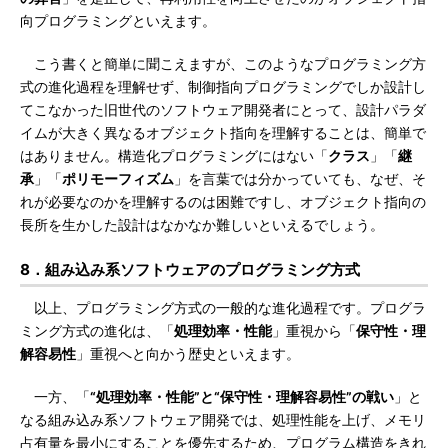
向プログラミングといえます。
こう書くと簡単に聞こえますが、このようなプログラミング方
式の進化過程を理解せず、制御指向プログラミングでしか設計し
てこなかった旧世代のソフトウェア開発者にとって、設計パラダ
イムが大きく異なるオブジェクト指向を理解することは、簡単で
はありません。構造化プログラミングにはない「
クラス
」「
継
承
」「
ポリモーフィズム
」を言葉では分かっていても、なぜ、そ
れが必要なのかを理解するのは困難ですし、オブジェクト指向の
長所を生かした設計はなかなか難しいといえるでしょう。
8．組み込み系ソフトウェアのプログラミング方式
以上、プログラミング方式の一般的な進化過程です。プログラ
ミング方式の進化は、「
処理効率・性能
」重視から「
保守性・理
解容易性
」重視へと向かう歴史といえます。
一方、「
“処理効率・性能”と“保守性・理解容易性”の戦い
」と
なる組み込み系ソフトウェア開発では、処理性能を上げ、メモリ
占有量を最小にすることを優先するため、プログラム構造をきれ