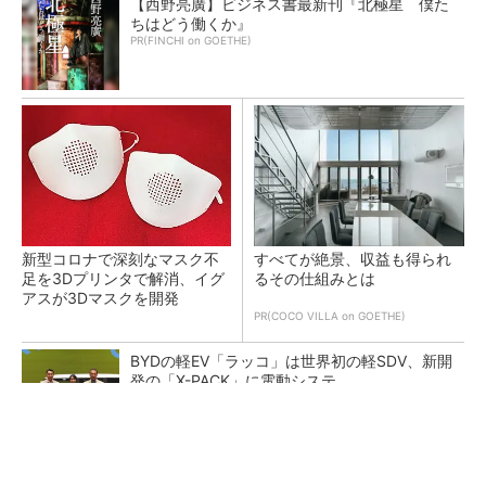
【西野亮廣】ビジネス書最新刊『北極星 僕た
ちはどう働くか』
PR(FINCHI on GOETHE)
新型コロナで深刻なマスク不
すべてが絶景、収益も得られ
足を3Dプリンタで解消、イグ
るその仕組みとは
アスが3Dマスクを開発
PR(COCO VILLA on GOETHE)
BYDの軽EV「ラッコ」は世界初の軽SDV、新開
発の「X-PACK」に電動システ...
ペロブスカイト太陽電池の量産に有効なイン