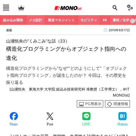
組み込み開発
メカ設計
製造マネジメント
モビリティ
FA
素材／化学
連載
2010年9月17日
山浦恒央の“くみこみ”な話（23）
構造化プログラミングからオブジェクト指向への
進化
構造化プログラミングから“なぜ”“どのようにして”「オブジェク
ト指向プログラミング」が誕生したのか？ 今回は、その歴史を
振り返る
[山浦恒央 東海大学 大学院 組込み技術研究科 准教授（工学博士），＠IT
MONOist]
PC用表示
関連情報
Share
Post
LINE
Hatena