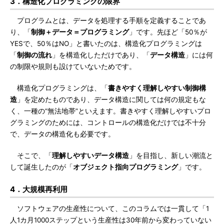
3．構造化プログラミングの限界
プログラムとは、データを処理する手順を定義することであ
り、「
制御＋データ＝プログラミング
」です。先ほど「50％が
YESで、50％はNO」と書いたのは、構造化プログラミングは
「
制御の流れ
」を構造化しただけであり、「
データ構造
」には何
の制限や規則も設けていないためです。
構造化プログラミングは、「
書きやすく理解しやすい制御構
造
」を定めたものであり、データ構造に関しては何の規定もな
く、一種の“無法地帯”といえます。書きやすく理解しやすいプロ
グラミングのためには、コントロールの構造化だけでは不十分
で、データの構造化も必要です。
そこで、「
理解しやすいデータ構造
」を目指し、新しい潮流と
して誕生したのが「
オブジェクト指向プログラミング
」です。
4．大規模再利用
ソフトウェアの生産性について、このコラムでは一貫して「1
人1カ月1000ステップという生産性は30年前から変わっていない