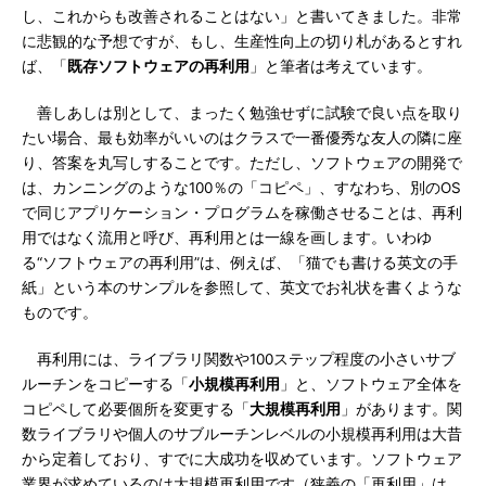
し、これからも改善されることはない」と書いてきました。非常
に悲観的な予想ですが、もし、生産性向上の切り札があるとすれ
ば、「
既存ソフトウェアの再利用
」と筆者は考えています。
善しあしは別として、まったく勉強せずに試験で良い点を取り
たい場合、最も効率がいいのはクラスで一番優秀な友人の隣に座
り、答案を丸写しすることです。ただし、ソフトウェアの開発で
は、カンニングのような100％の「コピペ」、すなわち、別のOS
で同じアプリケーション・プログラムを稼働させることは、再利
用ではなく流用と呼び、再利用とは一線を画します。いわゆ
る“ソフトウェアの再利用”は、例えば、「猫でも書ける英文の手
紙」という本のサンプルを参照して、英文でお礼状を書くような
ものです。
再利用には、ライブラリ関数や100ステップ程度の小さいサブ
ルーチンをコピーする「
小規模再利用
」と、ソフトウェア全体を
コピペして必要個所を変更する「
大規模再利用
」があります。関
数ライブラリや個人のサブルーチンレベルの小規模再利用は大昔
から定着しており、すでに大成功を収めています。ソフトウェア
業界が求めているのは大規模再利用です（狭義の「再利用」は、