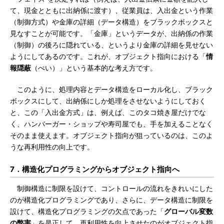
て、現金とともに出納係に渡す）、従業員は、入出金という作業
（制御方式）や金庫の詳細（データ構造）をブラックボックスと
見なすことが可能です。「金庫」というデータが、出納係の作業
（制御）の後ろに隠れている、というより金庫の詳細を見せない
ようにしてあるのです。これが、オブジェクト指向における「
情
報隠蔽
（ぺい）」という基本的な考え方です。
このように、処理内容とデータ構造をローカル化し、ブラック
ボックスにして、出納係にしか処理をさせないようにしておく
と、この「入出金方式」は、例えば、このタコ焼き屋だけでな
く、ハンバーガー・ショップや寿司屋でも、手を加えることなく
そのまま使えます。オブジェクト指向が狙っているのは、このよ
うな再利用性の向上です。
7．構造化プログラミングからオブジェクト指向へ
制御構造に制限を設けて、コントロールの流れをきれいにした
のが構造化プログラミングであり、さらに、データ構造に制限を
設けて、構造化プログラミングの欠点であった「
グローバル変数
の弊害
」を是正して、再利用性を向上させたのがオブジェクト指