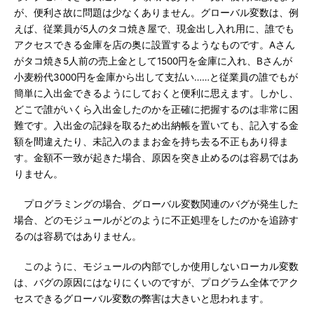
が、便利さ故に問題は少なくありません。グローバル変数は、例
えば、従業員が5人のタコ焼き屋で、現金出し入れ用に、誰でも
アクセスできる金庫を店の奥に設置するようなものです。Aさん
がタコ焼き5人前の売上金として1500円を金庫に入れ、Bさんが
小麦粉代3000円を金庫から出して支払い……と従業員の誰でもが
簡単に入出金できるようにしておくと便利に思えます。しかし、
どこで誰がいくら入出金したのかを正確に把握するのは非常に困
難です。入出金の記録を取るため出納帳を置いても、記入する金
額を間違えたり、未記入のままお金を持ち去る不正もあり得ま
す。金額不一致が起きた場合、原因を突き止めるのは容易ではあ
りません。
プログラミングの場合、グローバル変数関連のバグが発生した
場合、どのモジュールがどのように不正処理をしたのかを追跡す
るのは容易ではありません。
このように、モジュールの内部でしか使用しないローカル変数
は、バグの原因にはなりにくいのですが、プログラム全体でアク
セスできるグローバル変数の弊害は大きいと思われます。