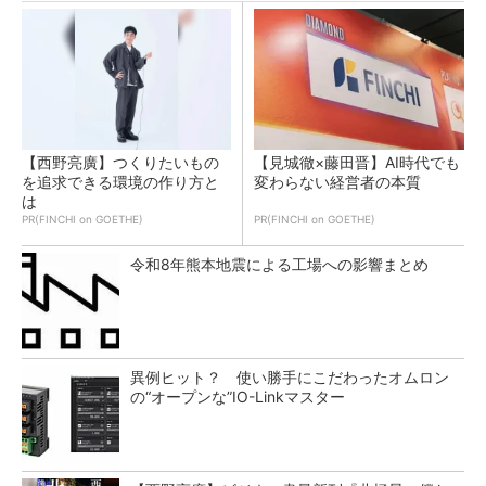
【西野亮廣】つくりたいもの
【見城徹×藤田晋】AI時代でも
を追求できる環境の作り方と
変わらない経営者の本質
は
PR(FINCHI on GOETHE)
PR(FINCHI on GOETHE)
令和8年熊本地震による工場への影響まとめ
異例ヒット？ 使い勝手にこだわったオムロン
の“オープンな”IO-Linkマスター