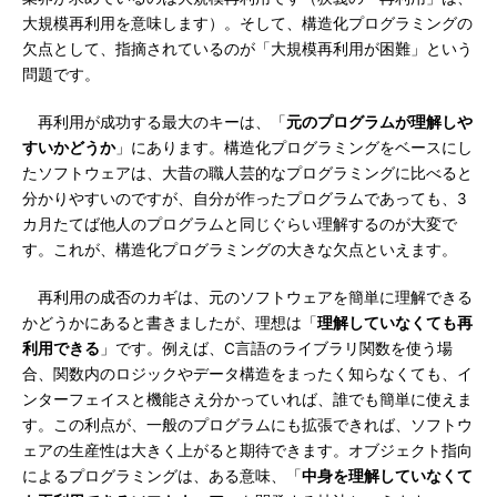
大規模再利用を意味します）。そして、構造化プログラミングの
欠点として、指摘されているのが「大規模再利用が困難」という
問題です。
再利用が成功する最大のキーは、「
元のプログラムが理解しや
すいかどうか
」にあります。構造化プログラミングをベースにし
たソフトウェアは、大昔の職人芸的なプログラミングに比べると
分かりやすいのですが、自分が作ったプログラムであっても、3
カ月たてば他人のプログラムと同じぐらい理解するのが大変で
す。これが、構造化プログラミングの大きな欠点といえます。
再利用の成否のカギは、元のソフトウェアを簡単に理解できる
かどうかにあると書きましたが、理想は「
理解していなくても再
利用できる
」です。例えば、C言語のライブラリ関数を使う場
合、関数内のロジックやデータ構造をまったく知らなくても、イ
ンターフェイスと機能さえ分かっていれば、誰でも簡単に使えま
す。この利点が、一般のプログラムにも拡張できれば、ソフトウ
ェアの生産性は大きく上がると期待できます。オブジェクト指向
によるプログラミングは、ある意味、「
中身を理解していなくて