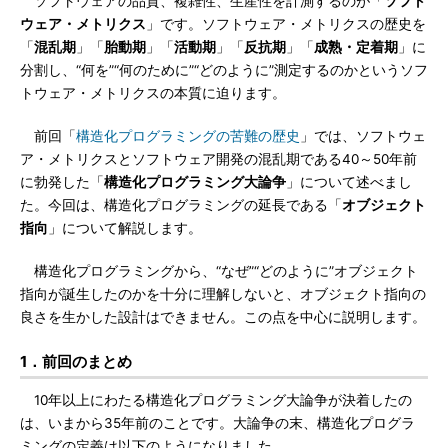
ソフトウェアの品質、複雑性、生産性を計測するのが「
ソフト
ウェア・メトリクス
」です。ソフトウェア・メトリクスの歴史を
「
混乱期
」「
胎動期
」「
活動期
」「
反抗期
」「
成熟・定着期
」に
分割し、“何を”“何のために”“どのように”測定するのかというソフ
トウェア・メトリクスの本質に迫ります。
前回「
構造化プログラミングの苦難の歴史
」では、ソフトウェ
ア・メトリクスとソフトウェア開発の混乱期である40～50年前
に勃発した「
構造化プログラミング大論争
」について述べまし
た。今回は、構造化プログラミングの延長である「
オブジェクト
指向
」について解説します。
構造化プログラミングから、“なぜ”“どのように”オブジェクト
指向が誕生したのかを十分に理解しないと、オブジェクト指向の
良さを生かした設計はできません。この点を中心に説明します。
1．前回のまとめ
10年以上にわたる構造化プログラミング大論争が決着したの
は、いまから35年前のことです。大論争の末、構造化プログラ
ミングの定義は以下のようになりました。