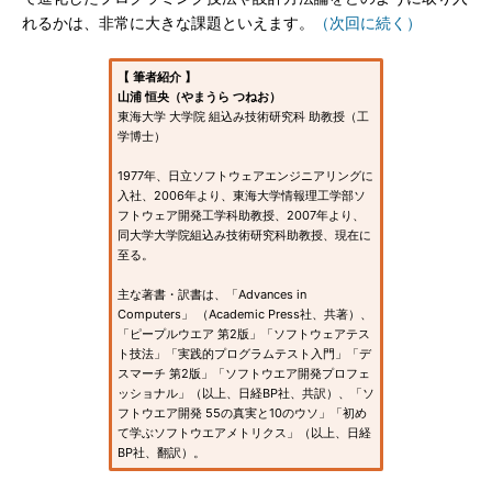
れるかは、非常に大きな課題といえます。
（次回に続く）
【 筆者紹介 】
山浦 恒央（やまうら つねお）
東海大学 大学院 組込み技術研究科 助教授（工
学博士）
1977年、日立ソフトウェアエンジニアリングに
入社、2006年より、東海大学情報理工学部ソ
フトウェア開発工学科助教授、2007年より、
同大学大学院組込み技術研究科助教授、現在に
至る。
主な著書・訳書は、「Advances in
Computers」 （Academic Press社、共著）、
「ピープルウエア 第2版」「ソフトウェアテス
ト技法」「実践的プログラムテスト入門」「デ
スマーチ 第2版」「ソフトウエア開発プロフェ
ッショナル」（以上、日経BP社、共訳）、「ソ
フトウエア開発 55の真実と10のウソ」「初め
て学ぶソフトウエアメトリクス」（以上、日経
BP社、翻訳）。