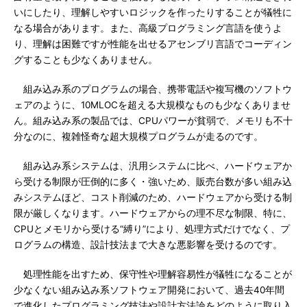
いにしたり、理解しやすいロジックを作ったりすることが犠牲に
なる場合があります。また、高級プログラミング言語を使うよ
り、理解は困難ですが性能を出せるアセンブリ言語でコーディン
グすることも少なくありません。
組み込み系のプログラムの場合、携帯電話や複写機のソフトウ
ェアのように、10MLOCを超える大規模なものも少なくありませ
ん。組み込み系の製品では、CPUパワーが貧弱で、メモリも不十
分なのに、複雑怪奇な超大規模プログラムが走るのです。
組み込み系システムは、汎用システムに比べ、ハードウェアか
ら受ける制限が圧倒的に多く・強いため、販売台数が多い組み込
みシステムほど、コスト削減のため、ハードウェアから受ける制
限が厳しくなります。ハードウェアからの理不尽な制限、特に、
CPUとメモリから受ける“縛り”により、処理方式だけでなく、プ
ログラムの構造、設計技法まで大きな悪影響を受けるのです。
処理性能を出すため、保守性や理解容易性が犠牲になることが
少なくない組み込み系ソフトウェア開発において、過去40年間
で進化したプログラミング技法や設計方法論をどのように取り入