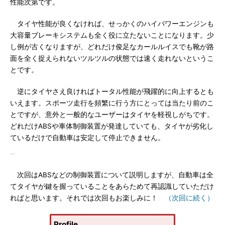
性能次第です。
タイヤ性能が良くなければ、せっかくのハイパワーエンジンも
大容量ブレーキシステムも全く役に立たないことになります。少
し例が古くなりますが、どれだけ俊足なカールルイスでも靴が路
面を全く捉えられないツルツルの状態では速く走れないというこ
とです。
逆にタイヤさえ良ければトータル性能が飛躍的に向上するとも
いえます。スポーツ走行を頻繁に行う方にとっては当たり前のこ
とですが、意外と一般的なユーザーはタイヤを軽視しがちです。
どれだけABSや車体制御装置が発達していても、タイヤが劣化し
ているだけで自動車は安定して停止できません。
次回はABSなどの制御装置について説明しますが、自動車は全
てタイヤが鍵を握っていることをあらためて再認識していただけ
ればと思います。それでは次回もお楽しみに！
（次回に続く）
Profile