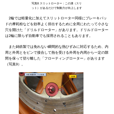
写真8 スリットローター：この溝（スリ
ット）があるだけで制動力が向上します
2輪では軽量化に加えてスリットローター同様にブレーキパッ
ドの摩耗粉などを効率よく排出するために全周にわたって小さな
穴を開けた「ドリルドローター」があります。ドリルドローター
は2輪に限らず自動車でも採用されることもあります。
また鋳鉄製では免れない瞬間的な熱ひずみに対応するため、内
周と外周とをピンで接合して熱を受ける外周を内周から一定の隙
間を保って切り離した「フローティングローター」があります
（写真9）。