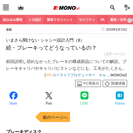
組み込み開発
メカ設計
製造マネジメント
モビリティ
FA
素材／化学
連載
2010年5月13日
いまさら聞けない シャシー設計入門（8）
続・ブレーキってどうなっているの？
（3/3 ページ）
前回説明し切れなかったブレーキの構成部品についての解説。ブ
レーキキャリパやキャリパピストンなどにも、工夫がたくさん。
[
カーライフプロデューサー テル
，MONOist]
PC用表示
関連情報
Share
Post
LINE
Hatena
前のページへ
ブレーキディスク