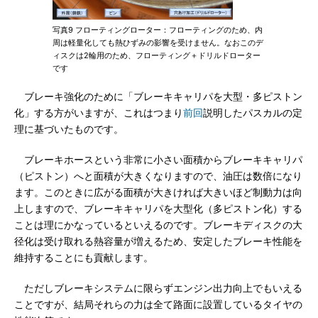
写真9 フローティングローター：フローティングのため、内
周は軽量化しても熱ひずみの影響を受けません。なおこのデ
ィスクは2輪用のため、フローティング＋ドリルドローター
です
ブレーキ強化のために「ブレーキキャリパを大型・多ピストン
化」する方がいますが、これはつまり
前回
説明したパスカルの定
理に基づいたものです。
ブレーキホースという非常に小さい面積からブレーキキャリパ
（ピストン）へと面積が大きくなりますので、油圧は数倍になり
ます。このときに広がる面積が大きければ大きいほど制動力は向
上しますので、ブレーキキャリパを大型化（多ピストン化）する
ことは理にかなっているといえるのです。ブレーキディスクの大
径化は受け取れる熱容量が増えるため、安定したブレーキ性能を
維持することにも貢献します。
ただしブレーキシステムに限らずエンジン出力向上でもいえる
ことですが、結局それらの力は全て路面に設置しているタイヤの