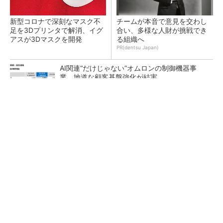
新型コロナで深刻なマスク不
チームが本音で意見を交わし
足を3Dプリンタで解消、イグ
合い、多様な人財が挑戦でき
アスが3Dマスクを開発
る組織へ
PR(dentsu Japan)
AI関連“だけじゃない”オムロンの制御機器事
業、地道な顧客基盤強化が結実
【レベル14】生成AIを味方に、3D CADを使い
こなそう！
「取りあえずボルトで固定」は禁物 締結部設
計で押さえるべき基本