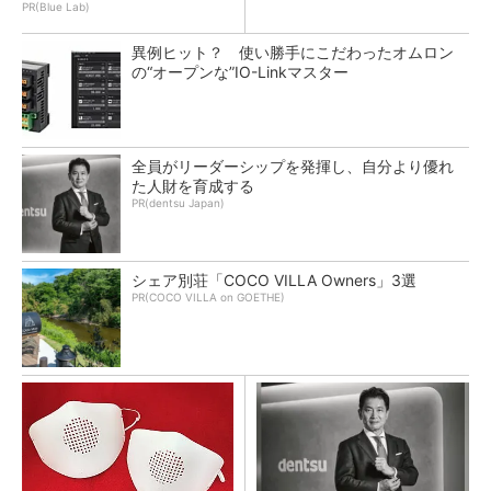
PR(Blue Lab)
異例ヒット？ 使い勝手にこだわったオムロン
の“オープンな”IO-Linkマスター
全員がリーダーシップを発揮し、自分より優れ
た人財を育成する
PR(dentsu Japan)
シェア別荘「COCO VILLA Owners」3選
PR(COCO VILLA on GOETHE)