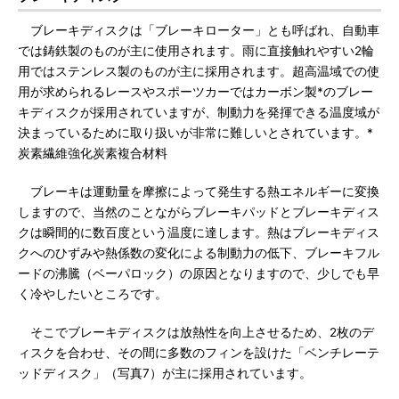
ブレーキディスクは「ブレーキローター」とも呼ばれ、自動車
では鋳鉄製のものが主に使用されます。雨に直接触れやすい2輪
用ではステンレス製のものが主に採用されます。超高温域での使
用が求められるレースやスポーツカーではカーボン製*のブレー
キディスクが採用されていますが、制動力を発揮できる温度域が
決まっているために取り扱いが非常に難しいとされています。*
炭素繊維強化炭素複合材料
ブレーキは運動量を摩擦によって発生する熱エネルギーに変換
しますので、当然のことながらブレーキパッドとブレーキディス
クは瞬間的に数百度という温度に達します。熱はブレーキディス
クへのひずみや熱係数の変化による制動力の低下、ブレーキフル
ードの沸騰（ベーパロック）の原因となりますので、少しでも早
く冷やしたいところです。
そこでブレーキディスクは放熱性を向上させるため、2枚のデ
ィスクを合わせ、その間に多数のフィンを設けた「ベンチレーテ
ッドディスク」（写真7）が主に採用されています。