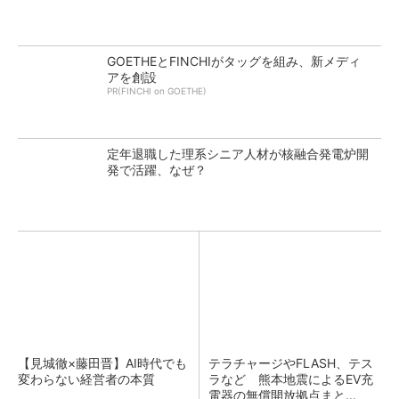
GOETHEとFINCHIがタッグを組み、新メディ
アを創設
PR(FINCHI on GOETHE)
定年退職した理系シニア人材が核融合発電炉開
発で活躍、なぜ？
【見城徹×藤田晋】AI時代でも
テラチャージやFLASH、テス
変わらない経営者の本質
ラなど 熊本地震によるEV充
電器の無償開放拠点まと...