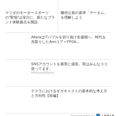
マツダのモータースポーツ
幾何公差の基準「データム」
の“聖地”は深川に、新たなブラ
を理解しよう
ンド体験拠点を開設
AlteraはITバブルを切り抜け全盛期へ、時代を
先取りしたArmコア＋FPGA...
SNSアカウントを着実に成長。実はみんなココ
使ってます。
PR(Dreaw合同会社)
テスラにおけるギガキャストの基本的な考え方
と方向性【前編】
Recommended by