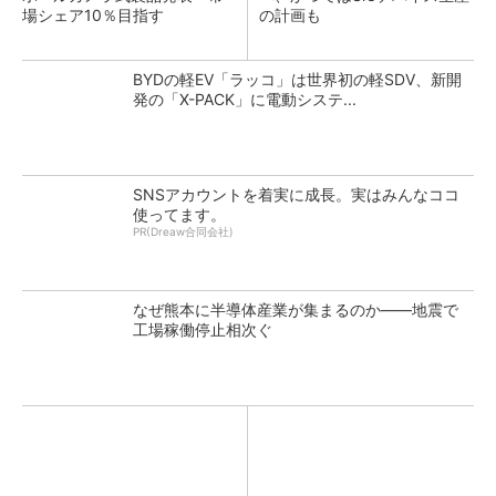
場シェア10％目指す
の計画も
BYDの軽EV「ラッコ」は世界初の軽SDV、新開
発の「X-PACK」に電動システ...
SNSアカウントを着実に成長。実はみんなココ
使ってます。
PR(Dreaw合同会社)
なぜ熊本に半導体産業が集まるのか――地震で
工場稼働停止相次ぐ