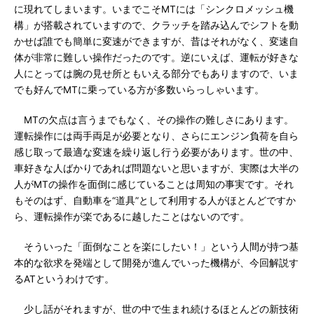
に現れてしまいます。いまでこそMTには「シンクロメッシュ機
構」が搭載されていますので、クラッチを踏み込んでシフトを動
かせば誰でも簡単に変速ができますが、昔はそれがなく、変速自
体が非常に難しい操作だったのです。逆にいえば、運転が好きな
人にとっては腕の見せ所ともいえる部分でもありますので、いま
でも好んでMTに乗っている方が多数いらっしゃいます。
MTの欠点は言うまでもなく、その操作の難しさにあります。
運転操作には両手両足が必要となり、さらにエンジン負荷を自ら
感じ取って最適な変速を繰り返し行う必要があります。世の中、
車好きな人ばかりであれば問題ないと思いますが、実際は大半の
人がMTの操作を面倒に感じていることは周知の事実です。それ
もそのはず、自動車を“道具”として利用する人がほとんどですか
ら、運転操作が楽であるに越したことはないのです。
そういった「面倒なことを楽にしたい！」という人間が持つ基
本的な欲求を発端として開発が進んでいった機構が、今回解説す
るATというわけです。
少し話がそれますが、世の中で生まれ続けるほとんどの新技術