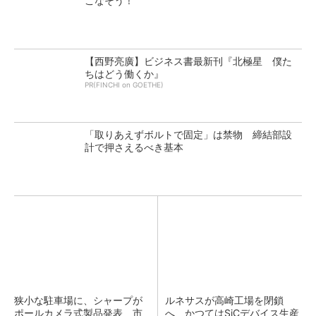
こなそう！
【西野亮廣】ビジネス書最新刊『北極星 僕た
ちはどう働くか』
PR(FINCHI on GOETHE)
「取りあえずボルトで固定」は禁物 締結部設
計で押さえるべき基本
狭小な駐車場に、シャープが
ルネサスが高崎工場を閉鎖
ポールカメラ式製品発表 市
へ、かつてはSiCデバイス生産