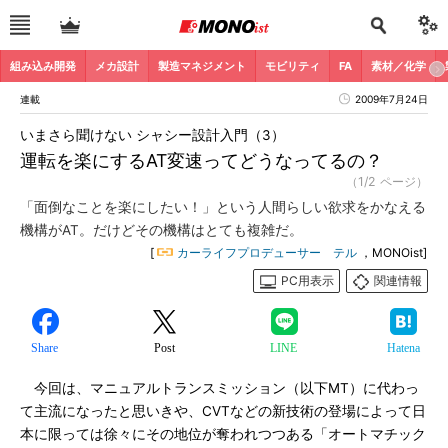
組み込み開発
メカ設計
製造マネジメント
モビリティ
FA
素材／化学
連載
2009年7月24日
いまさら聞けない シャシー設計入門（3）
運転を楽にするAT変速ってどうなってるの？
（1/2 ページ）
「面倒なことを楽にしたい！」という人間らしい欲求をかなえる
機構がAT。だけどその機構はとても複雑だ。
[
カーライフプロデューサー テル
，MONOist]
PC用表示
関連情報
Share
Post
LINE
Hatena
今回は、マニュアルトランスミッション（以下MT）に代わっ
て主流になったと思いきや、CVTなどの新技術の登場によって日
本に限っては徐々にその地位が奪われつつある「オートマチック