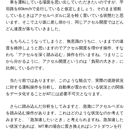
車を運転している場面を思い出していただきたいのですが、平
坦路を60km/hで走行していると仮定しましょう。そのまま巡航
しているときはアクセルペダルに足を軽く置いている状態だと思
います。そこで上り坂に差し掛かり、同じアクセル開度ではどん
どん速度が落ちていきました。
もちろんこうなってしまうと、無意識のうちに、いままでの速
度を維持しようと思いますのでアクセル開度を増やす操作、すな
わち「アクセルを深く踏み込む」操作を行いますね。つまりここ
から分かるように、アクセル開度というのは「負荷の大きさ」に
比例しているのです。
当たり前ではありますが、このような観点で、実際の道路状況
に対する運転操作を分析し、自動車が置かれている状況との関係
をデータ化することがATには必要不可欠となります。
さらに踏み込んだ分析をしてみますと、急激にアクセルペダル
を踏み込む操作があります。これはどのような状況なのか考えて
みますと、「急加速したいとき」と考えられますね。急加速した
い状況であれば、MT車の場合に置き換えればシフトダウンを行