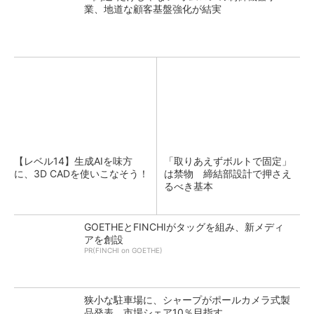
業、地道な顧客基盤強化が結実
【レベル14】生成AIを味方
「取りあえずボルトで固定」
に、3D CADを使いこなそう！
は禁物 締結部設計で押さえ
るべき基本
GOETHEとFINCHIがタッグを組み、新メディ
アを創設
PR(FINCHI on GOETHE)
狭小な駐車場に、シャープがポールカメラ式製
品発表 市場シェア10％目指す