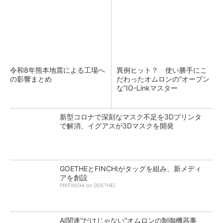
令和8年熊本地震による工場へ
異例ヒット？ 使い勝手にこ
の影響まとめ
だわったオムロンの“オープン
な”IO-Linkマスター
新型コロナで深刻なマスク不足を3Dプリンタ
で解消、イグアスが3Dマスクを開発
GOETHEとFINCHIがタッグを組み、新メディ
アを創設
PR(FINCHI on GOETHE)
AI関連“だけじゃない”オムロンの制御機器事