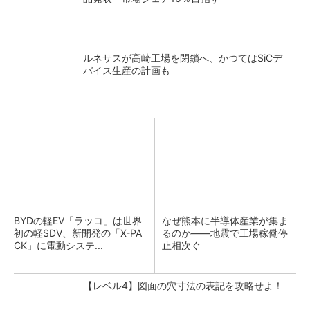
ルネサスが高崎工場を閉鎖へ、かつてはSiCデ
バイス生産の計画も
BYDの軽EV「ラッコ」は世界
なぜ熊本に半導体産業が集ま
初の軽SDV、新開発の「X-PA
るのか――地震で工場稼働停
CK」に電動システ...
止相次ぐ
【レベル4】図面の穴寸法の表記を攻略せよ！