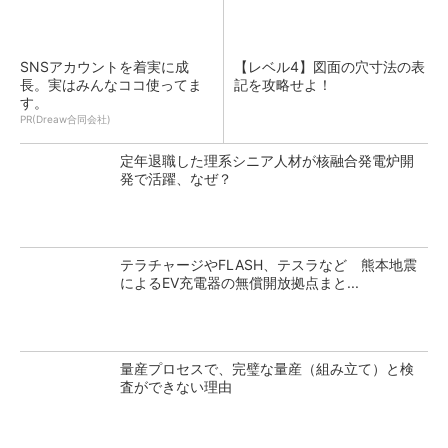
SNSアカウントを着実に成
【レベル4】図面の穴寸法の表
長。実はみんなココ使ってま
記を攻略せよ！
す。
PR(Dreaw合同会社)
定年退職した理系シニア人材が核融合発電炉開
発で活躍、なぜ？
テラチャージやFLASH、テスラなど 熊本地震
によるEV充電器の無償開放拠点まと...
量産プロセスで、完璧な量産（組み立て）と検
査ができない理由