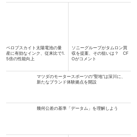
ペロブスカイト太陽電池の量
ソニーグループがタムロン買
産に有効なインク、従来比で1.
収を提案、その狙いは？ CF
5倍の性能向上
Oがコメント
マツダのモータースポーツの“聖地”は深川に、
新たなブランド体験拠点を開設
幾何公差の基準「データム」を理解しよう