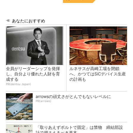
あなたにおすすめ
全員がリーダーシップを発揮
ルネサスが高崎工場を閉鎖
し、自分より優れた人財を育
へ、かつてはSiCデバイス生産
成する
の計画も
PR(dentsu Japan)
arrowsの頑丈さがとんでもないレベルに
PR(arrows)
「取りあえずボルトで固定」は禁物 締結部設
計で押さえるべき基本