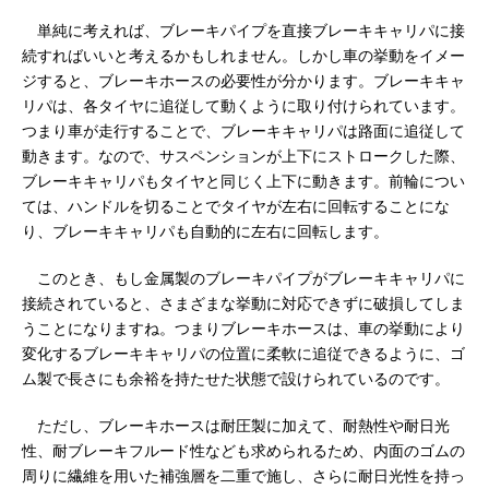
単純に考えれば、ブレーキパイプを直接ブレーキキャリパに接
続すればいいと考えるかもしれません。しかし車の挙動をイメー
ジすると、ブレーキホースの必要性が分かります。ブレーキキャ
リパは、各タイヤに追従して動くように取り付けられています。
つまり車が走行することで、ブレーキキャリパは路面に追従して
動きます。なので、サスペンションが上下にストロークした際、
ブレーキキャリパもタイヤと同じく上下に動きます。前輪につい
ては、ハンドルを切ることでタイヤが左右に回転することにな
り、ブレーキキャリパも自動的に左右に回転します。
このとき、もし金属製のブレーキパイプがブレーキキャリパに
接続されていると、さまざまな挙動に対応できずに破損してしま
うことになりますね。つまりブレーキホースは、車の挙動により
変化するブレーキキャリパの位置に柔軟に追従できるように、ゴ
ム製で長さにも余裕を持たせた状態で設けられているのです。
ただし、ブレーキホースは耐圧製に加えて、耐熱性や耐日光
性、耐ブレーキフルード性なども求められるため、内面のゴムの
周りに繊維を用いた補強層を二重で施し、さらに耐日光性を持っ