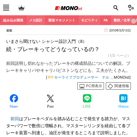
組み込み開発
メカ設計
製造マネジメント
モビリティ
FA
素材／化学
連載
2010年5月13日
いまさら聞けない シャシー設計入門（8）
続・ブレーキってどうなっているの？
（1/3 ページ）
前回説明し切れなかったブレーキの構成部品についての解説。ブ
レーキキャリパやキャリパピストンなどにも、工夫がたくさん。
[
カーライフプロデューサー テル
，MONOist]
PC用表示
関連情報
Share
Post
LINE
Hatena
前回
はブレーキペダルを踏み込むことで発生する踏力が、マス
ターパワーで数倍に増幅され、マスターシリンダを経由して各ブ
レーキ装置へ到達し、油圧が発生するところまで説明しました。