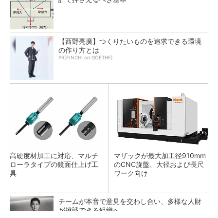
【西野亮廣】つくりたいものを追求できる環境
の作り方とは
PR(FINCHI on GOETHE)
高硬度材加工に対応、マルチ
マザックが最大加工径910mm
ローラタイプの鏡面仕上げ工
のCNC旋盤、大径および長尺
具
ワーク向け
チームが本音で意見を交わし合い、多様な人財
が挑戦できる組織へ
PR(dentsu Japan)