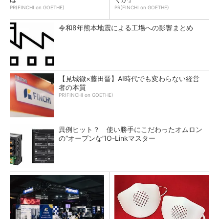
PR(FINCHI on GOETHE)
PR(FINCHI on GOETHE)
令和8年熊本地震による工場への影響まとめ
【見城徹×藤田晋】AI時代でも変わらない経営
者の本質
PR(FINCHI on GOETHE)
異例ヒット？ 使い勝手にこだわったオムロン
の“オープンな”IO-Linkマスター