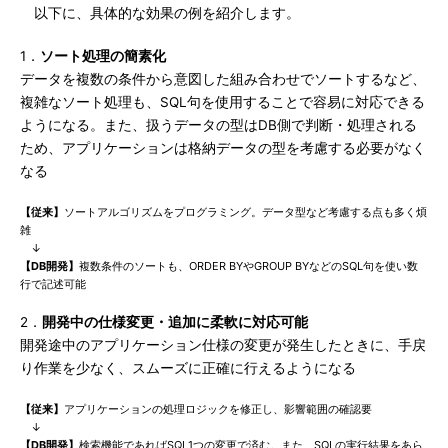
以下に、具体的な効果の例を紹介します。
1．
ソート処理の簡素化
データを複数の条件から意図した組み合わせでソートするなど、
複雑なソート処理も、SQL句を使用することで容易に対応できる
ようになる。また、扱うデータの型はDB側で判断・処理される
ため、アプリケーションは格納データの型を考慮する必要がなく
なる
【従来】
ソートアルゴリズムをプログラミング。データ型など考慮する点も多く煩
雑
↓
【DB開発】
複数条件のソートも、ORDER BYやGROUP BYなどのSQL句を使い数
行で記述可能
2．
開発中の仕様変更・追加に柔軟に対応可能
開発途中のアプリケーション仕様の変更が発生したときに、手戻
り作業を少なく、スムーズに正確に行えるようになる
【従来】
アプリケーションの処理ロジックを修正し、影響範囲の確認要
↓
【DB開発】
検索機能であればSQL1つの変更で済む。また、SQLの実行結果をあら