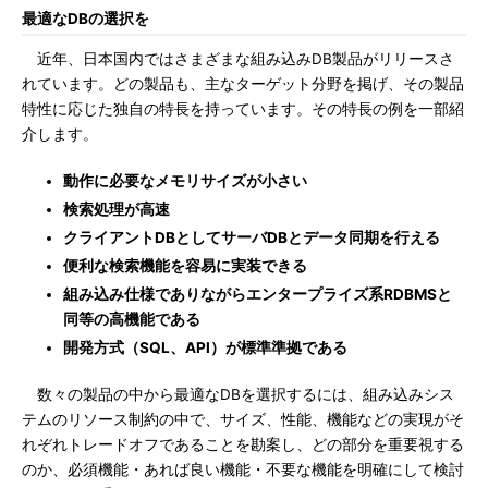
最適なDBの選択を
近年、日本国内ではさまざまな組み込みDB製品がリリースさ
れています。どの製品も、主なターゲット分野を掲げ、その製品
特性に応じた独自の特長を持っています。その特長の例を一部紹
介します。
動作に必要なメモリサイズが小さい
検索処理が高速
クライアントDBとしてサーバDBとデータ同期を行える
便利な検索機能を容易に実装できる
組み込み仕様でありながらエンタープライズ系RDBMSと
同等の高機能である
開発方式（SQL、API）が標準準拠である
数々の製品の中から最適なDBを選択するには、組み込みシス
テムのリソース制約の中で、サイズ、性能、機能などの実現がそ
れぞれトレードオフであることを勘案し、どの部分を重要視する
のか、必須機能・あれば良い機能・不要な機能を明確にして検討