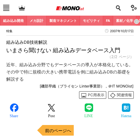
組み込み開発
メカ設計
製造マネジメント
モビリティ
FA
素材／化学
特集
2007年10月17日
組み込みDB技術解説
いまさら聞けない 組み込みデータベース入門
（2/2 ページ）
近年、組み込み分野でもデータベースの導入が本格化している。
その中で特に規模の大きい携帯電話を例に組み込みDBの基礎を
解説する
[磯部早織（ブライセン Linter事業部），＠IT MONOist]
PC用表示
関連情報
Share
Post
LINE
Hatena
前のページへ