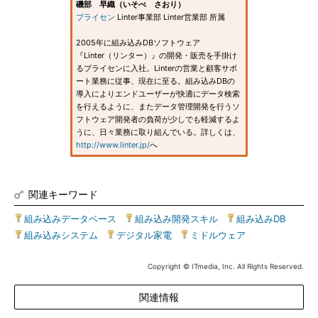
磯部 早織（いそべ さおり）
ブライセン
Linter事業部 Linter営業部 所属
2005年に組み込みDBソフトウェア
『Linter（リンター）』の開発・販売を手掛け
るブライセンに入社。Linterの営業と顧客サポ
ート業務に従事、現在に至る。組み込みDBの
導入によりエンドユーザーが快適にデータ検索
を行えるように、またデータ管理開発を行うソ
フトウェア開発者の負荷が少しでも軽減するよ
うに、日々業務に取り組んでいる。詳しくは、
http://www.linter.jp/
へ
関連キーワード
組み込みデータベース
|
組み込み開発スキル
|
組み込みDB
|
組み込みシステム
|
デジタル家電
|
ミドルウェア
Copyright © ITmedia, Inc. All Rights Reserved.
関連情報