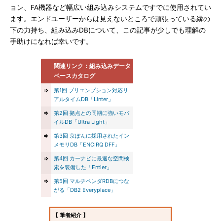
ョン、FA機器など幅広い組み込みシステムですでに使用されてい
ます。エンドユーザーからは見えないところで頑張っている縁の
下の力持ち、組み込みDBについて、この記事が少しでも理解の
手助けになれば幸いです。
関連リンク：組み込みデータ
ベースカタログ
⇒
第1回 プリエンプション対応リ
アルタイムDB「Linter」
⇒
第2回 拠点との同期に強いモバ
イルDB「Ultra Light」
⇒
第3回 京ぽんに採用されたイン
メモリDB「ENCIRQ DFF」
⇒
第4回 カーナビに最適な空間検
索を装備した「Entier」
⇒
第5回 マルチベンダRDBにつな
がる「DB2 Everyplace」
【 筆者紹介 】