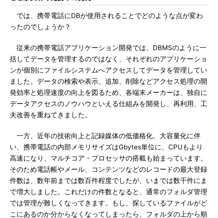
では、携帯電話にDBが使用されることでどのような点が変わ
ったのでしょうか？
従来の携帯電話アプリケーション開発では、DBMSのように一
括してデータを管理するのではなく、それぞれのアプリケーショ
ンが個別にファイルシステムへアクセスしてデータを管理してい
ました。データの検索や表示、追加、削除などアクセス処理の開
発効率と処理速度の向上を図るため、各端末メーカーは、独自に
データアクセスのノウハウといえる仕組みを開発し、再利用、工
夫改善を重ねてきました。
一方、近年の技術向上と記録媒体の低価格化、大容量化に伴
い、携帯電話の内部メモリサイズはGbytes単位に、CPUもより
高速になり、マルチコア・プロセッサの搭載も始まっています。
そのため電話帳やメール、コンテンツなどのレコードの最大登録
件数は、数年前までは数百件程度でしたが、いまでは数千件にま
で増大しました。これだけの件数となると、通常のフォルダ管理
では管理が難しくなってきます。もし、探しているファイルがど
こにあるのか分からなくなってしまったら、フォルダの上から順