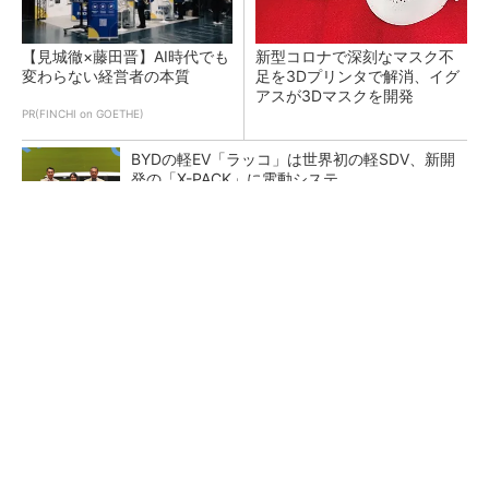
【見城徹×藤田晋】AI時代でも
新型コロナで深刻なマスク不
変わらない経営者の本質
足を3Dプリンタで解消、イグ
アスが3Dマスクを開発
PR(FINCHI on GOETHE)
BYDの軽EV「ラッコ」は世界初の軽SDV、新開
発の「X-PACK」に電動システ...
ペロブスカイト太陽電池の量産に有効なイン
ク、従来比で1.5倍の性能向上
【レベル14】生成AIを味方に、3D CADを使い
こなそう！