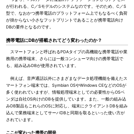
が行われる、C／Sモデルのシステムなのです。そのため、C／S
型で、なおかつ携帯電話のプラットフォーム上でもなるべく負荷
が掛からない小さなフットプリントであることが携帯電話向け
DBの要件となるのです。
携帯電話にDBが搭載されてどう変わったのか？
スマートフォンと呼ばれるPDAタイプの高機能な携帯電話や業
務用の携帯端末、さらには一般コンシューマ向けの携帯電話で
も、組み込みDBが使用されています。
例えば、音声通話以外にさまざまなデータ処理機能を備えたス
マートフォン端末では、Symbian OSやWindows CEなどのOSが
多く使われていますが、情報処理端末としての必要性からOSベ
ンダは自社OS向けのDBを提供しています。また、一般の組み込
みDB製品もこれらのOSに対応し、端末にクライアントDBを組み
込んで業務端末としてサーバDBと同期を取るといった使い方が
されています。
ここが変わった携帯の開発