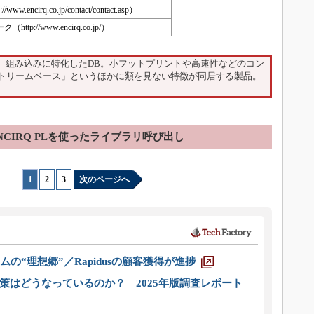
.encirq.co.jp/contact/contact.asp）
p://www.encirq.co.jp/）
る、組み込みに特化したDB。小フットプリントや高速性などのコン
トリームベース」というほかに類を見ない特徴が同居する製品。
NCIRQ PLを使ったライブラリ呼び出し
1
|
2
|
3
次のページへ
ムの“理想郷”／Rapidusの顧客獲得が進捗
策はどうなっているのか？ 2025年版調査レポート