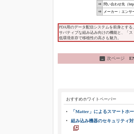
⇒
問い合わせ先（http://www
⇒
メーカー：エンサーク（htt
PDA用のデータ配信システムを前身とす
サバティブな組み込み向けの機能と、「ス
低環境依存で移植性の高さも魅力。
次ページ
E
→
おすすめホワイトペーパー
「Matter」によるスマートホー
組み込み機器のセキュリティ対