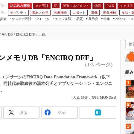
程別：
組み込み開発
メカ設計
製造マネジメント
物流
R＆D
キャリア
FA
業別：
モビリティ
素材／化学
医療機器
ロボット
電機
産業機械
食品・
炭素
サステナ設計
エッジ逆襲
品質
展示会
特集
メ
IoT
AI
ebook
伝承
組み込み開発
CEATEC
読者調査まとめ
編集後記
DB「ENCIRQ DFF」：組...
JIMTOF
保全
メカ設計
つながるクルマ
組込み/エッジ コンピューティング
ス
 AI
製造マネジメント
5G
展＆IoT/5Gソリューション展
VR／AR
FA
モリDB「ENCIRQ DFF」
IIFES
モビリティ
フィールドサービス
（1/3 ページ）
国際ロボット展
素材／化学
FPGA
組み
ジャパンモビリティショー
のENCIRQ Data Foundation Framework（以下
組み込み画像技術
は、同社代表取締役の湯本公氏とアプリケーション・エンジニ
TECHNO-FRONTIER
る。
組み込みモデリング
人テク展
[大原 雄介，
＠IT MONOist
]
Windows Embedded
スマート工場EXPO
車載ソフト開発
見る
EdgeTech+
Share
ISO26262
日本ものづくりワールド
無償設計ツール
AUTOMOTIVE WORLD