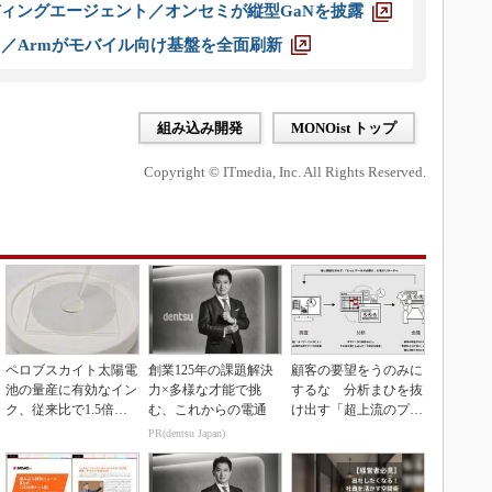
ディングエージェント／オンセミが縦型GaNを披露
ス／Armがモバイル向け基盤を全面刷新
組み込み開発
MONOist トップ
Copyright © ITmedia, Inc. All Rights Reserved.
ペロブスカイト太陽電
創業125年の課題解決
顧客の要望をうのみに
池の量産に有効なイン
力×多様な才能で挑
するな 分析まひを抜
ク、従来比で1.5倍の
む、これからの電通
け出す「超上流のプロ
性能向上
トタイピング」
PR(dentsu Japan)