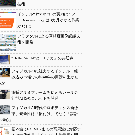
技術
インテル“ヤマネコ”の実力は？／
「Renesas 365」は3カ月かかる作業
が1分に
フラクタルによる高精度画像認識技
術を開発
“Hello, World”と「Lチカ」の共通点
フィジカルAIに注力するインテル、組
み込み市場での約40年の実績を生かせ
るか
市販アルミフレームを使えるレール走
行型AI監視ロボットを開発
フィジカルAI時代のロボティクス新標
準、安全性は「後付け」でなく「設計
の核心」
基本波で625MHzまでの高周波に対応す