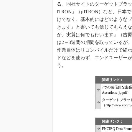
る。同社サイトのターゲットプラットフォ
ITRON」（μITRON）など、
けでなく、基本的にはどのような
きます』と書いても信じてもらえ
が、実質は何でも行います」（吉
は2～3週間の期間を取っているが
作業自体はリコンパイルだけで終
ドなどを使わず、エンドユーザー
う。
関連リンク：
7つの確信的な主張（http:/
⇒
Assertions_jp.pdf）
ターゲットプラッ
⇒
（http://www.encirq.
関連リンク：
⇒
ENCIRQ Data Found