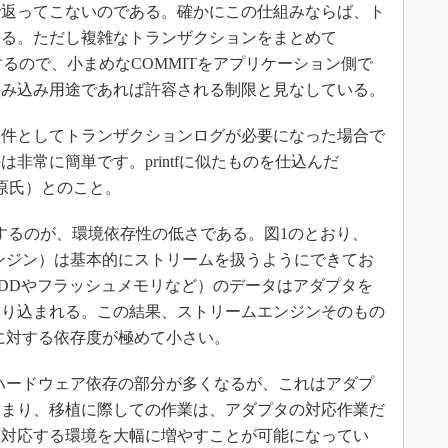
で返ってこないのである。確かにこの仕組みならば、ト
ある。ただし複雑なトランザクションをまとめて
するので、小まめなCOMMITをアプリケーション側で
組み込み用途であれば許容される制限と見なしている。
件としてトランザクションログが必要になった場合で
非常に簡単です。printfに似たものを仕込んだ
吉原氏）とのこと。
するのが、環境依存性の低さである。図1のとおり、
エンジン）は基本的にストリームを扱うようにできてお
DDやフラッシュメモリなど）のデータはアダプタを
取り込まれる。この結果、ストリームエンジンそのもの
アに対する依存度が極めて小さい。
ハードウェア依存の部分が多くなるが、これはアダプ
つまり、移植に際しての作業は、アダプタの対応作業だ
、対応する環境を大幅に増やすことが可能になってい