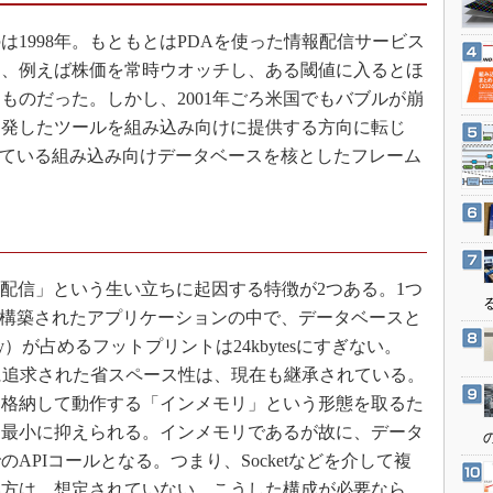
3Dプリンタ
産業オープンネット展
1998年。もともとはPDAを使った情報配信サービス
デジタルツインとCAE
は、例えば株価を常時ウオッチし、ある閾値に入るとほ
S＆OP
ものだった。しかし、2001年ごろ米国でもバブルが崩
インダストリー4.0
開発したツールを組み込み向けに提供する方向に転じ
イノベーション
している組み込み向けデータベースを核としたフレーム
製造業ビッグデータ
メイドインジャパン
植物工場
知財マネジメント
報配信」という生い立ちに起因する特徴が2つある。1つ
海外生産
で構築されたアプリケーションの中で、データベースと
ibrary）が占めるフットプリントは24kbytesにすぎない。
グローバル設計・開発
めに追求された省スペース性は、現在も継承されている。
制御セキュリティ
に格納して動作する「インメモリ」という形態を取るた
新型コロナへの対応
は最小に抑えられる。インメモリであるが故に、データ
APIコールとなる。つまり、Socketなどを介して複
い方は、想定されていない。こうした構成が必要なら、