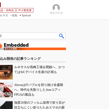
薬品・衣料品
中小製造業
マイページ
ルマガ
告知
Special
込み開発の記事ランキング
ルネサスが高崎工場を閉鎖へ、かつ
てはSiCデバイス生産の計画も
AlteraはITバブルを切り抜け全盛期
へ、時代を先取りしたArmコア＋
FPGAの製品も
強度20倍のフィルム採用で折り目が
目立ちにくい折りたたみスマホの新