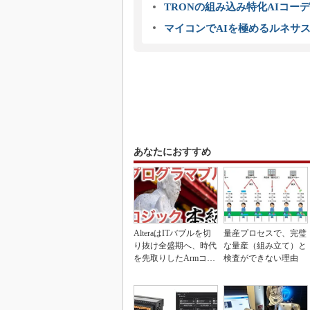
TRONの組み込み特化AIコー
マイコンでAIを極めるルネサ
あなたにおすすめ
AlteraはITバブルを切
量産プロセスで、完璧
り抜け全盛期へ、時代
な量産（組み立て）と
を先取りしたArmコア
検査ができない理由
＋FPGA...