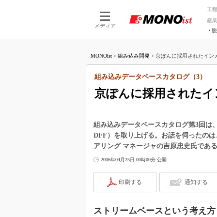
工
産
メディア
脱
つながる技術
AI×技術
MONOist
>
組み込み開発
>
京ぽんに採用されたインメモリ
つながる工場
AI×設備
つながるサービ
Physical
組み込みデータベースカタログ（3）
京ぽんに採用されたインメ
組み込みデータベースカタログ第3回は、エンサーク
DFF）を取り上げる。お話を伺ったの
アリング マネージャの吉原忠史氏であ
2006年04月25日 00時00分 公開
印刷する
通知する
ストリームベースという考え方