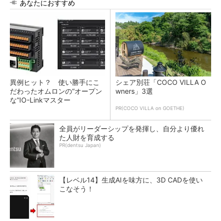
あなたにおすすめ
異例ヒット？ 使い勝手にこ
シェア別荘「COCO VILLA O
だわったオムロンの“オープン
wners」3選
な”IO-Linkマスター
PR(COCO VILLA on GOETHE)
全員がリーダーシップを発揮し、自分より優れ
た人財を育成する
PR(dentsu Japan)
【レベル14】生成AIを味方に、3D CADを使い
こなそう！