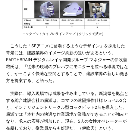
コックピットタイプのラインアップ［クリックで拡大］
こうした「SFアニメに登場するようなデザイン」を採用した
背景には、建設業界のイメージ刷新の狙いがあるという。
EARTHBRAIN デジタルレイヤ開発グループ マネジャーの伊吹憲
哉氏は、「従来の現場のプレハブにモニターを並べる環境ではな
く、かっこよく快適な空間とすることで、建設業界の新しい働き
方を提案する」と語った。
実際に、導入現場では成果を生み出している。新潟県を拠点と
する総合建設会社の廣瀬は、コマツの遠隔操作仕様ショベル2台
と、インテリジェントサークル型コックピット2台を導入した。
廣瀬では「本社内の快適な作業環境で業務ができることが強みと
なり、求人の応募が増加した。現在、5人の女性オペレーターが
在籍しており、従業員からも好評だ」（伊吹氏）という。