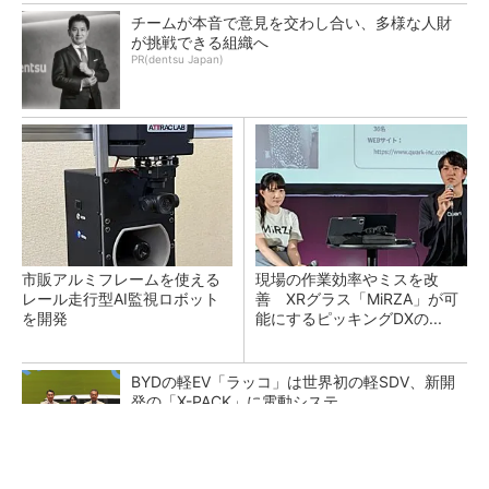
チームが本音で意見を交わし合い、多様な人財
が挑戦できる組織へ
PR(dentsu Japan)
市販アルミフレームを使える
現場の作業効率やミスを改
レール走行型AI監視ロボット
善 XRグラス「MiRZA」が可
を開発
能にするピッキングDXの...
BYDの軽EV「ラッコ」は世界初の軽SDV、新開
発の「X-PACK」に電動システ...