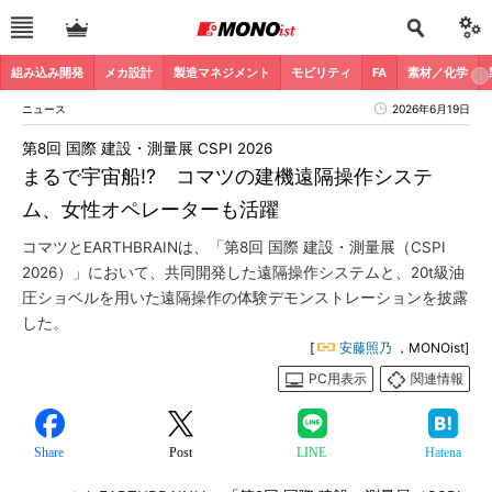
組み込み開発
メカ設計
製造マネジメント
モビリティ
FA
素材／化学
ニュース
2026年6月19日
第8回 国際 建設・測量展 CSPI 2026
まるで宇宙船!? コマツの建機遠隔操作システ
ム、女性オペレーターも活躍
コマツとEARTHBRAINは、「第8回 国際 建設・測量展（CSPI
2026）」において、共同開発した遠隔操作システムと、20t級油
圧ショベルを用いた遠隔操作の体験デモンストレーションを披露
した。
[
安藤照乃
，MONOist]
PC用表示
関連情報
Share
Post
LINE
Hatena