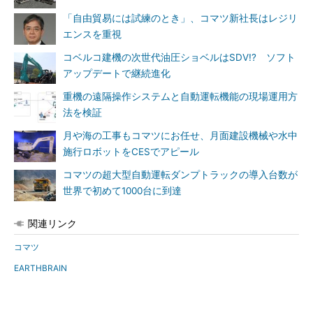
「自由貿易には試練のとき」、コマツ新社長はレジリ
エンスを重視
コベルコ建機の次世代油圧ショベルはSDV!? ソフト
アップデートで継続進化
重機の遠隔操作システムと自動運転機能の現場運用方
法を検証
月や海の工事もコマツにお任せ、月面建設機械や水中
施行ロボットをCESでアピール
コマツの超大型自動運転ダンプトラックの導入台数が
世界で初めて1000台に到達
関連リンク
コマツ
EARTHBRAIN