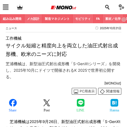
組み込み開発
メカ設計
製造マネジメント
モビリティ
FA
素材／化学
ニュース
2025年10月21日
工作機械
サイクル短縮と精度向上を両立した油圧式射出成
形機、欧米のニーズに対応
芝浦機械は、新型油圧式射出成形機「S-GenXtシリーズ」を開発
し、2025年10月にドイツで開催されるK 2025で世界初公開す
る。
[MONOist]
PC用表示
関連情報
Share
Post
LINE
Hatena
芝浦機械は2025年9月26日、新型油圧式射出成形機「S-GenXt