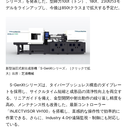
シリーズ」を発表した。型締力100t（トン）、180t、230tの3モ
デルをラインアップし、今後は850tクラスまで拡大する予定だ。
新型油圧式射出成形機「S-GenXtシリーズ」［クリックで拡
大］出所：芝浦機械
S-GenXtシリーズは、タイバーブッシュレス構造のダイプレー
トを採用し、サイクルタイム短縮と成形品の清浄性向上を両立す
る。リニアガイドを備え、金型開閉や射出動作の繰り返し精度を
高め、メンテナンス性も改善した。最新コントローラー
「INJECTVISOR VH100」を搭載し、直感的な操作性で効率的に
作業できる。さらに、Industry 4.0や遠隔監視・制御にも対応し
ている。