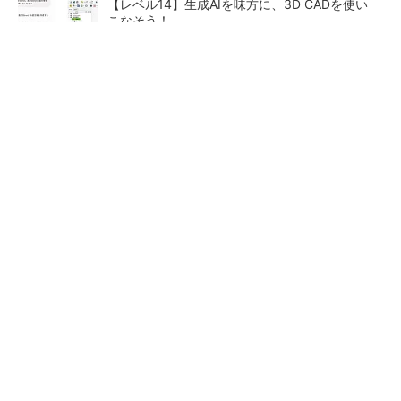
【レベル14】生成AIを味方に、3D CADを使い
こなそう！
【見城徹×藤田晋】AI時代でも変わらない経営
者の本質
PR(FINCHI on GOETHE)
「取りあえずボルトで固定」は禁物 締結部設
計で押さえるべき基本
狭小な駐車場に、シャープが
【見城徹×藤田晋】AI時代でも