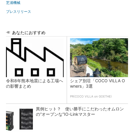
芝浦機械
プレスリリース
あなたにおすすめ
令和8年熊本地震による工場へ
シェア別荘「COCO VILLA O
の影響まとめ
wners」3選
PR(COCO VILLA on GOETHE)
異例ヒット？ 使い勝手にこだわったオムロン
の“オープンな”IO-Linkマスター