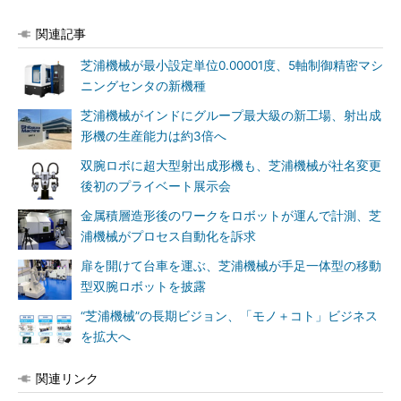
関連記事
芝浦機械が最小設定単位0.00001度、5軸制御精密マシ
ニングセンタの新機種
芝浦機械がインドにグループ最大級の新工場、射出成
形機の生産能力は約3倍へ
双腕ロボに超大型射出成形機も、芝浦機械が社名変更
後初のプライベート展示会
金属積層造形後のワークをロボットが運んで計測、芝
浦機械がプロセス自動化を訴求
扉を開けて台車を運ぶ、芝浦機械が手足一体型の移動
型双腕ロボットを披露
“芝浦機械”の長期ビジョン、「モノ＋コト」ビジネス
を拡大へ
関連リンク