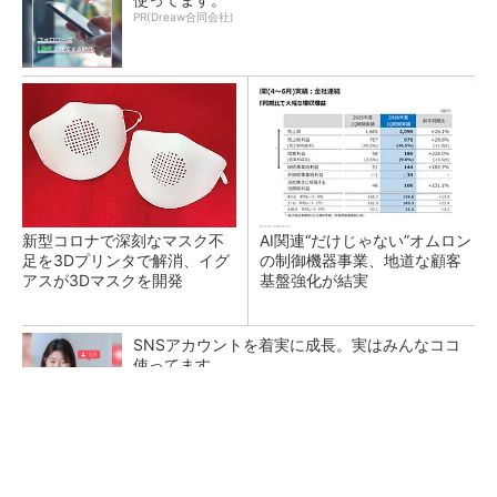
PR(Dreaw合同会社)
新型コロナで深刻なマスク不
AI関連“だけじゃない”オムロン
足を3Dプリンタで解消、イグ
の制御機器事業、地道な顧客
アスが3Dマスクを開発
基盤強化が結実
SNSアカウントを着実に成長。実はみんなココ
使ってます。
PR(Dreaw合同会社)
【レベル14】生成AIを味方に、3D CADを使い
こなそう！