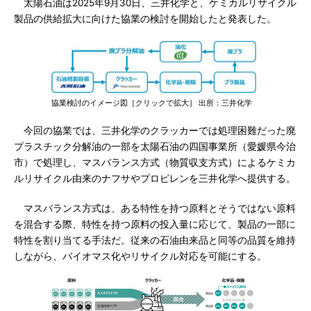
太陽石油は2025年9月30日、三井化学と、ケミカルリサイクル
製品の供給拡大に向けた協業の検討を開始したと発表した。
協業検討のイメージ図［クリックで拡大］ 出所：三井化学
今回の協業では、三井化学のクラッカーでは処理困難だった廃
プラスチック分解油の一部を太陽石油の四国事業所（愛媛県今治
市）で処理し、マスバランス方式（物質収支方式）によるケミカ
ルリサイクル由来のナフサやプロピレンを三井化学へ提供する。
マスバランス方式は、ある特性を持つ原料とそうではない原料
を混合する際、特性を持つ原料の投入量に応じて、製品の一部に
特性を割り当てる手法だ。従来の石油由来品と同等の品質を維持
しながら、バイオマス化やリサイクル対応を可能にする。