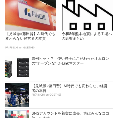
【見城徹×藤田晋】AI時代でも
令和8年熊本地震による工場へ
変わらない経営者の本質
の影響まとめ
PR(FINCHI on GOETHE)
異例ヒット？ 使い勝手にこだわったオムロン
の“オープンな”IO-Linkマスター
【見城徹×藤田晋】AI時代でも変わらない経営
者の本質
PR(FINCHI on GOETHE)
SNSアカウントを着実に成長。実はみんなココ
使ってます。