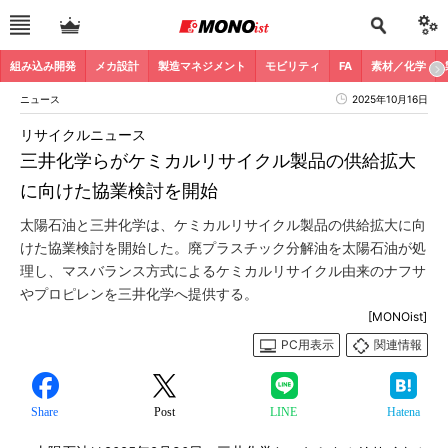
組み込み開発
メカ設計
製造マネジメント
モビリティ
FA
素材／化学
ニュース
2025年10月16日
リサイクルニュース
三井化学らがケミカルリサイクル製品の供給拡大
に向けた協業検討を開始
太陽石油と三井化学は、ケミカルリサイクル製品の供給拡大に向
けた協業検討を開始した。廃プラスチック分解油を太陽石油が処
理し、マスバランス方式によるケミカルリサイクル由来のナフサ
やプロピレンを三井化学へ提供する。
[MONOist]
PC用表示
関連情報
Share
Post
LINE
Hatena