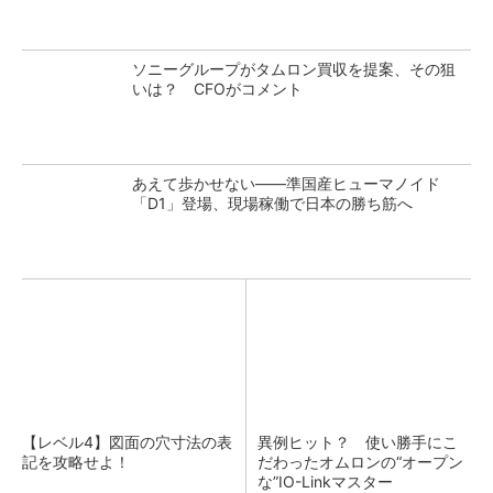
ソニーグループがタムロン買収を提案、その狙
いは？ CFOがコメント
あえて歩かせない――準国産ヒューマノイド
「D1」登場、現場稼働で日本の勝ち筋へ
【レベル4】図面の穴寸法の表
異例ヒット？ 使い勝手にこ
記を攻略せよ！
だわったオムロンの“オープン
な”IO-Linkマスター