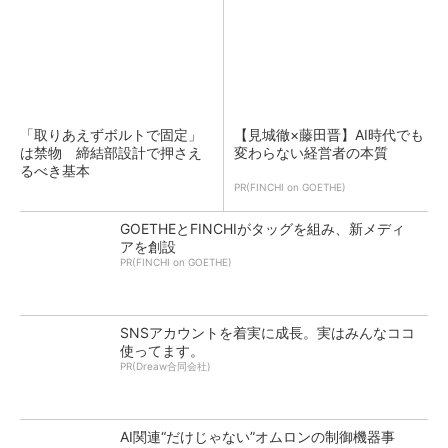
「取りあえずボルトで固定」
【見城徹×藤田晋】AI時代でも
は禁物 締結部設計で押さえ
変わらない経営者の本質
るべき基本
PR(FINCHI on GOETHE)
GOETHEとFINCHIがタッグを組み、新メディ
アを創設
PR(FINCHI on GOETHE)
SNSアカウントを着実に成長。実はみんなココ
使ってます。
PR(Dreaw合同会社)
AI関連“だけじゃない”オムロンの制御機器事