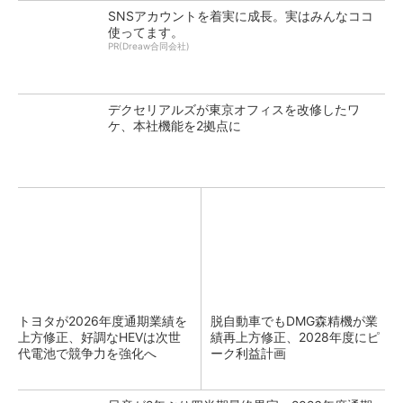
SNSアカウントを着実に成長。実はみんなココ
使ってます。
PR(Dreaw合同会社)
デクセリアルズが東京オフィスを改修したワ
ケ、本社機能を2拠点に
トヨタが2026年度通期業績を
脱自動車でもDMG森精機が業
上方修正、好調なHEVは次世
績再上方修正、2028年度にピ
代電池で競争力を強化へ
ーク利益計画