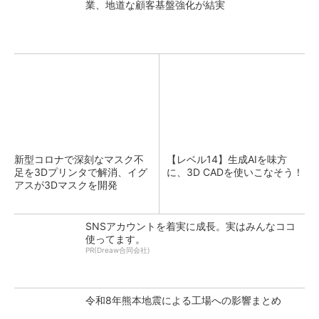
業、地道な顧客基盤強化が結実
新型コロナで深刻なマスク不
【レベル14】生成AIを味方
足を3Dプリンタで解消、イグ
に、3D CADを使いこなそう！
アスが3Dマスクを開発
SNSアカウントを着実に成長。実はみんなココ
使ってます。
PR(Dreaw合同会社)
令和8年熊本地震による工場への影響まとめ