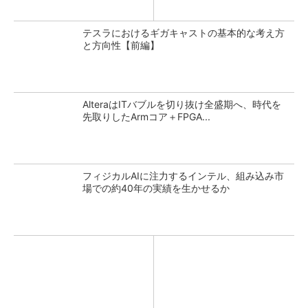
テスラにおけるギガキャストの基本的な考え方
と方向性【前編】
AlteraはITバブルを切り抜け全盛期へ、時代を
先取りしたArmコア＋FPGA...
フィジカルAIに注力するインテル、組み込み市
場での約40年の実績を生かせるか