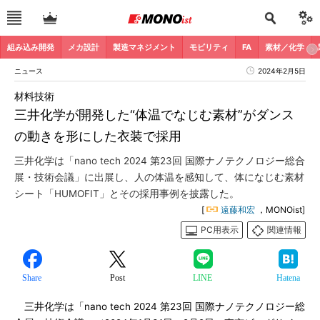
組み込み開発
メカ設計
製造マネジメント
モビリティ
FA
素材／化学
ニュース
2024年2月5日
材料技術
三井化学が開発した“体温でなじむ素材”がダンス
の動きを形にした衣装で採用
三井化学は「nano tech 2024 第23回 国際ナノテクノロジー総合
展・技術会議」に出展し、人の体温を感知して、体になじむ素材
シート「HUMOFIT」とその採用事例を披露した。
[
遠藤和宏
，MONOist]
PC用表示
関連情報
Share
Post
LINE
Hatena
三井化学は「nano tech 2024 第23回 国際ナノテクノロジー総