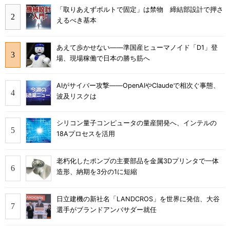
「取りあえずボルトで固定」は禁物 締結部設計で押さ
えるべき基本
あえて歩かせない――準国産ヒューマノイド「D1」登
場、現場稼働で日本の勝ち筋へ
AIがサイバー攻撃――OpenAIやClaudeで相次ぐ事態、
波及リスクは
シリコン量子コンピュータの量産開発へ、インテルの
18Aプロセスを活用
老朽化したポンプの主要部品を金属3Dプリンタで一体
造形、納期を3分の1に短縮
日立建機の新社名「LANDCROS」を世界に発信、大谷
選手がブランドアンバサダー就任