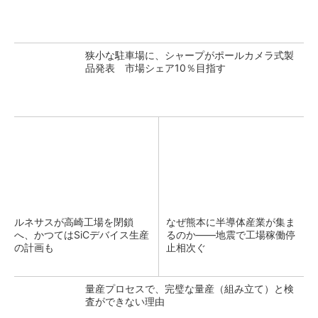
狭小な駐車場に、シャープがポールカメラ式製
品発表 市場シェア10％目指す
ルネサスが高崎工場を閉鎖
なぜ熊本に半導体産業が集ま
へ、かつてはSiCデバイス生産
るのか――地震で工場稼働停
の計画も
止相次ぐ
量産プロセスで、完璧な量産（組み立て）と検
査ができない理由