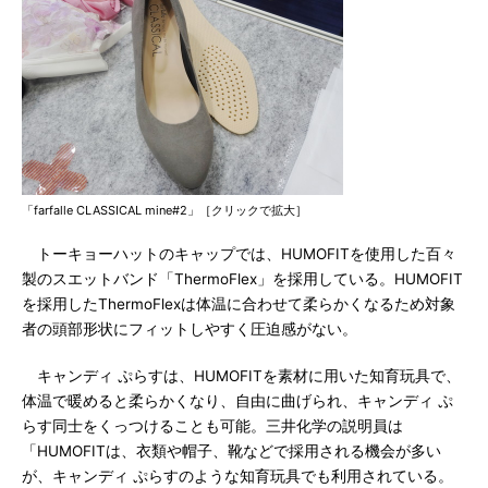
「farfalle CLASSICAL mine#2」［クリックで拡大］
トーキョーハットのキャップでは、HUMOFITを使用した百々
製のスエットバンド「ThermoFlex」を採用している。HUMOFIT
を採用したThermoFlexは体温に合わせて柔らかくなるため対象
者の頭部形状にフィットしやすく圧迫感がない。
キャンディ ぷらすは、HUMOFITを素材に用いた知育玩具で、
体温で暖めると柔らかくなり、自由に曲げられ、キャンディ ぷ
らす同士をくっつけることも可能。三井化学の説明員は
「HUMOFITは、衣類や帽子、靴などで採用される機会が多い
が、キャンディ ぷらすのような知育玩具でも利用されている。