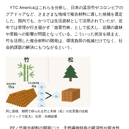
YTC Americaはこれらを分析し、日本の孟宗竹やコロンビアの
グアドゥアなど、さまざまな地域で複合材料に適した候補を選定
した。国内でも、かつては生活資材として活用されていたが、近
年では管理が行き届かず「放置竹林」として拡大し、近隣の森林
や景観への影響が問題となっている。こういった状況を踏まえ、
竹を活用した複合材料の開発は、環境負荷の低減だけでなく、社
会的課題の解決にもつながるという。
同じ面積、期間で得られる竹と木材（松）の生育量の比較
［クリックで拡大］ 出所：矢崎総業
PP／竹複合材料の開発には、天然繊維特有の吸湿性や親水性