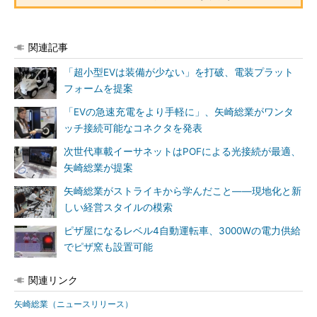
関連記事
「超小型EVは装備が少ない」を打破、電装プラット
フォームを提案
「EVの急速充電をより手軽に」、矢崎総業がワンタ
ッチ接続可能なコネクタを発表
次世代車載イーサネットはPOFによる光接続が最適、
矢崎総業が提案
矢崎総業がストライキから学んだこと――現地化と新
しい経営スタイルの模索
ピザ屋になるレベル4自動運転車、3000Wの電力供給
でピザ窯も設置可能
関連リンク
矢崎総業（ニュースリリース）