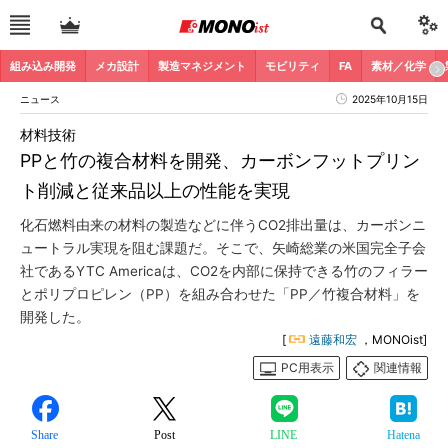
組み込み開発
メカ設計
製造マネジメント
モビリティ
FA
素材／化学
ニュース
2025年10月15日
材料技術
PPと竹の複合材料を開発、カーボンフットプリン
ト削減と従来品以上の性能を実現
化石燃料由来の材料の製造などに伴うCO2排出量は、カーボンニ
ュートラル実現を阻む課題だ。そこで、矢崎総業の米国完全子会
社であるYTC Americaは、CO2を内部に保持できる竹のフィラー
とポリプロピレン（PP）を組み合わせた「PP／竹複合材料」を
開発した。
[
遠藤和宏
，MONOist]
PC用表示
関連情報
Share
Post
LINE
Hatena