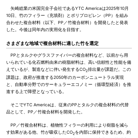
矢崎総業の米国完全子会社であるYTC Americaは2025年10月
10日、竹のフィラー（充填剤）とポリプロピレン（PP）を組み
合わせた複合材料（以下、PP／竹複合材料）を開発したと発表
した。今後は同年内の実用化を目指す。
さまざまな地域で複合材料に適した竹を選定
PPとタルクやグラスファイバーの複合材料など、以前から用
いられている化石燃料由来の樹脂材料は、高い信頼性と性能を備
えているが、製造などに伴い発生するCO
排出量が課題だ。この
2
課題は、政府が推進する2050年のカーボンニュートラル実現
と、自動車分野でのサーキュラーエコノミー（循環型経済）を推
進する上で障壁となっている。
そこでYTC Americaは、従来のPPとタルクの複合材料の代替
品として、PP／竹複合材料を開発した。
PP／竹複合材料は、植物性フィラーの利用により樹脂を減ら
す効果がある他、竹が吸収したCO
を内部に保持できるため、約
2