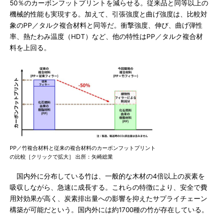
50％のカーボンフットプリントを減らせる。従来品と同等以上の
機械的性能も実現する。加えて、引張強度と曲げ強度は、比較対
象のPP／タルク複合材料と同等だ。衝撃強度、伸び、曲げ弾性
率、熱たわみ温度（HDT）など、他の特性はPP／タルク複合材
料を上回る。
PP／竹複合材料と従来の複合材料のカーボンフットプリント
の比較［クリックで拡大］ 出所：矢崎総業
国内外に分布している竹は、一般的な木材の4倍以上の炭素を
吸収しながら、急速に成長する。これらの特徴により、安全で費
用対効果が高く、炭素排出量への影響を抑えたサプライチェーン
構築が可能だという。国内外には約1700種の竹が存在している。