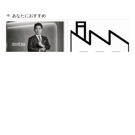
あなたにおすすめ
全員がリーダーシップを発揮
令和8年熊本地震による工場へ
し、自分より優れた人財を育
の影響まとめ
成する
PR(dentsu Japan)
シェア別荘「COCO VILLA Owners」3選
PR(COCO VILLA on GOETHE)
異例ヒット？ 使い勝手にこだわったオムロン
の“オープンな”IO-Linkマスター