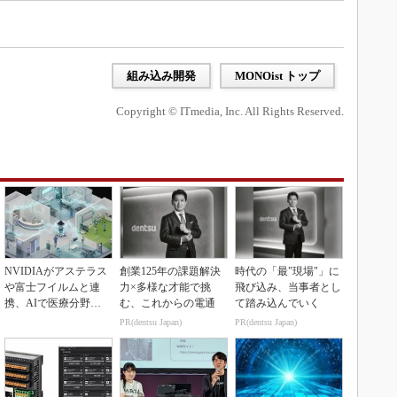
組み込み開発
MONOist トップ
Copyright © ITmedia, Inc. All Rights Reserved.
NVIDIAがアステラス
創業125年の課題解決
時代の「最"現場"」に
や富士フイルムと連
力×多様な才能で挑
飛び込み、当事者とし
携、AIで医療分野支
む、これからの電通
て踏み込んでいく
援へ
PR(dentsu Japan)
PR(dentsu Japan)