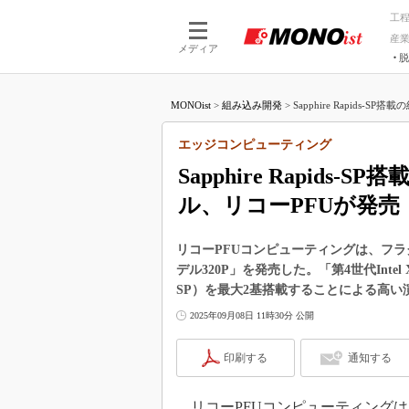
工
産
メディア
脱
つながる技術
AI×技術
MONOist
>
組み込み開発
>
Sapphire Rapids-S
つながる工場
AI×設備
つながるサービ
Physical
エッジコンピューティング
Sapphire Rapid
ル、リコーPFUが発売
リコーPFUコンピューティングは、フラグ
デル320P」を発売した。「第4世代Intel Xe
SP）を最大2基搭載することによる高
2025年09月08日 11時30分 公開
印刷する
通知する
リコーPFUコンピューティングは2