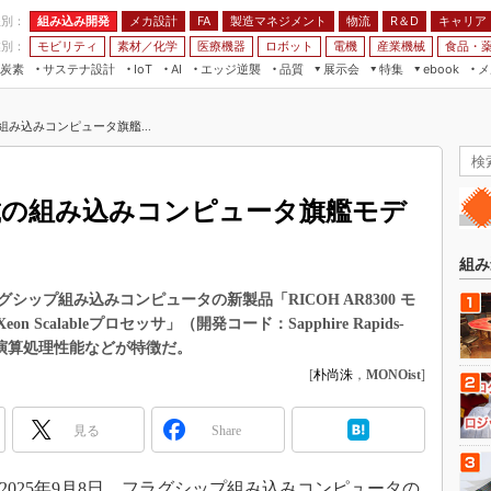
程別：
組み込み開発
メカ設計
製造マネジメント
物流
R＆D
キャリア
FA
業別：
モビリティ
素材／化学
医療機器
ロボット
電機
産業機械
食品・
炭素
サステナ設計
エッジ逆襲
品質
展示会
特集
メ
IoT
AI
ebook
伝承
組み込み開発
CEATEC
読者調査まとめ
編集後記
P搭載の組み込みコンピュータ旗艦...
JIMTOF
保全
メカ設計
つながるクルマ
組込み/エッジ コンピューティング
ス
 AI
製造マネジメント
5G
展＆IoT/5Gソリューション展
VR／AR
FA
s-SP搭載の組み込みコンピュータ旗艦モデ
IIFES
モビリティ
フィールドサービス
国際ロボット展
素材／化学
FPGA
組み
ジャパンモビリティショー
組み込み画像技術
シップ組み込みコンピュータの新製品「RICOH AR8300 モ
TECHNO-FRONTIER
on Scalableプロセッサ」（開発コード：Sapphire Rapids-
組み込みモデリング
人テク展
い演算処理性能などが特徴だ。
Windows Embedded
[
朴尚洙
，
MONOist
]
スマート工場EXPO
車載ソフト開発
EdgeTech+
見る
Share
ISO26262
日本ものづくりワールド
無償設計ツール
AUTOMOTIVE WORLD
025年9月8日、フラグシップ組み込みコンピュータの