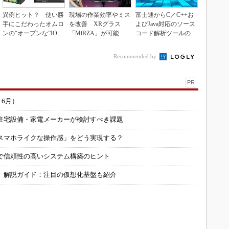
異例ヒット？ 使い勝
現場の作業効率やミス
富士通からC／C++お
手にこだわったオムロ
を改善 XRグラス
よびJava対応のソース
ンの“オープンな”IO-L
「MiRZA」が可能に
コード解析ツールの資
inkマスター
するピッキングDX
産を取得
の...
Recommended by
PR
～6月）
住宅設備・家電メーカーが検討すべき課題
スマホライクな操作感」をどう実現する？
で信頼性の高いシステム構築のヒント
」解説ガイド：注目の仮想化基盤も紹介