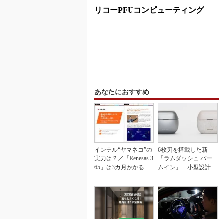
リコーPFUコンピューティング
あなたにおすすめ
インテル“ヤマネコ”の
6枚刃を搭載した新
実力は？／「Renesas 3
「ラムダッシュ パー
65」は3カ月かかる作
ムイン」 小型設計と
業が1...
意匠性をさらに追求