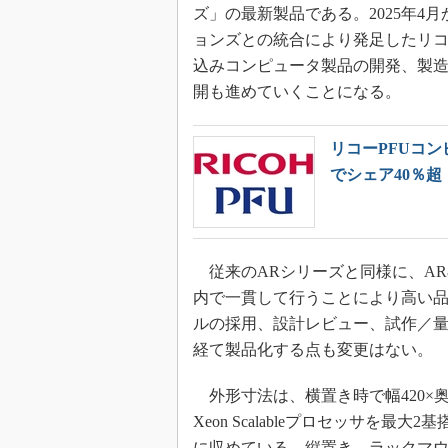
ズ」の最新製品である。2025年
ョンズとの統合により発足したリコ
込みコンピュータ製品の開発、製造、販
開も進めていくことになる。
リコーPFUコ
でシェア40％超
従来のARシリーズと同様に、AR8
内で一貫して行うことにより高い
ルの採用、設計レビュー、試作／
経て製品化する点も変更はない。
外形寸法は、横置き時で幅420×奥行き
Xeon Scalableプロセッサを
に収めている。縦置き、ラックマ