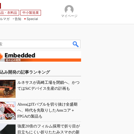
薬品・衣料品
中小製造業
マイページ
ルマガ
告知
Special
込み開発の記事ランキング
ルネサスが高崎工場を閉鎖へ、かつ
てはSiCデバイス生産の計画も
AlteraはITバブルを切り抜け全盛期
へ、時代を先取りしたArmコア＋
FPGAの製品も
強度20倍のフィルム採用で折り目が
目立ちにくい折りたたみスマホの新