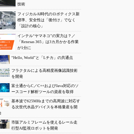
技術
フィジカルAI時代のロボティクス新
標準、安全性は「後付け」でなく
「設計の核心」
インテル“ヤマネコ”の実力は？／
「Renesas 365」は3カ月かかる作業
が1分に
“Hello, World”と「Lチカ」の共通点
フラクタルによる高精度画像認識技術
を開発
富士通からC／C++およびJava対応のソ
ースコード解析ツールの資産を取得
基本波で625MHzまでの高周波に対応す
る次世代水晶デバイスを本格量産を開
始
市販アルミフレームを使えるレール走
行型AI監視ロボットを開発