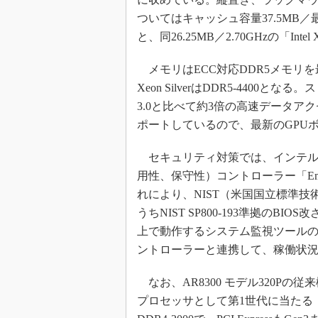
ついてはキャッシュ容量37.5MB／最大動作周
と、同26.25MB／2.70GHzの「Intel
メモリはECC対応DDR5メモリを最大1
Xeon SilverはDDR5-4400と
3.0と比べて約3倍の高速データアクセスが
ポートしているので、最新のGPU
セキュリティ対策では、インテルC
用性、保守性）コントローラー「Emb
れにより、NIST（米国国立標準
うちNIST SP800-193準拠の
上で動作するシステム監視ツールの「Em
ントローラーと連携して、稼働状
なお、AR8300 モデル320Pの従来機に
プロセッサとして第1世代に当たる「Sk