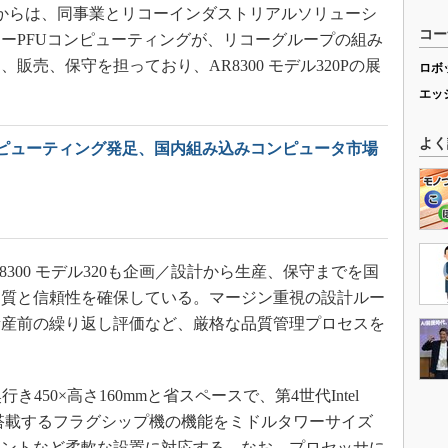
4月からは、同事業とリコーインダストリアルソリューシ
コー
ーPFUコンピューティングが、リコーグループの組み
売、保守を担っており、AR8300 モデル320Pの展
ロボ
エッ
よく
ンピューティング発足、国内組み込みコンピュータ市場
300 モデル320も企画／設計から生産、保守までを国
品質と信頼性を確保している。マージン重視の設計ルー
量産前の繰り返し評価など、厳格な品質管理プロセスを
450×高さ160mmと省スペースで、第4世代Intel
最大2基搭載するフラグシップ機の機能をミドルタワーサイズ
ウントなど柔軟な設置に対応する。なお、プロセッサに