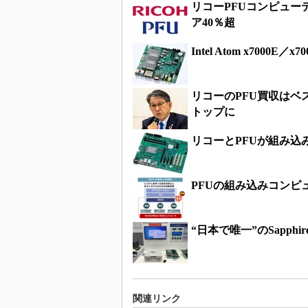
リコーPFUコンピュ
ア40％超
Intel Atom x700
リコーのPFU買収は
トップに
リコーとPFUが組み込
PFUの組み込みコンピュ
“日本で唯一”のSapph
関連リンク