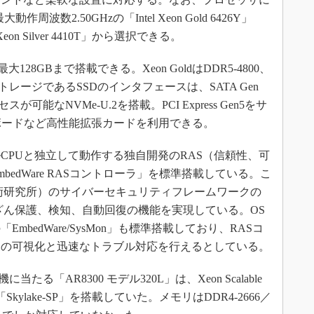
波数2.50GHzの「Intel Xeon Gold 6426Y」
 Xeon Silver 4410T」から選択できる。
28GBまで搭載できる。Xeon GoldはDDR5-4800、
なる。ストレージであるSSDのインタフェースは、SATA Gen
可能なNVMe-U.2を搭載。PCI Express Gen5をサ
ボードなど高性能拡張カードを利用できる。
PUと独立して動作する独自開発のRAS（信頼性、可
edWare RASコントローラ」を標準搭載している。こ
技術研究所）のサイバーセキュリティフレームワークの
BIOS改ざん保護、検知、自動回復の機能を実現している。OS
bedWare/SysMon」も標準搭載しており、RASコ
況の可視化と迅速なトラブル対応を行えるとしている。
当たる「AR8300 モデル320L」は、Xeon Scalable
ylake-SP」を搭載していた。メモリはDDR4-2666／