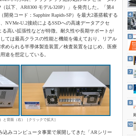
3Dプリンタ
産業オープンネット展
20P（以下、AR8300 モデル320P）」を発売した。「第4
デジタルツインとCAE
ッサ」（開発コード：Sapphire Rapids-SP）を最大2基搭載する
S＆OP
NVMe-U.2接続によるSSDへの高速データアクセ
インダストリー4.0
サポートによる高い拡張性などが特徴。耐久性や長期サポートが
としては最高クラスの性能と機能を備えており、リアル
イノベーション
が求められる半導体製造装置／検査装置をはじめ、医療
製造業ビッグデータ
の用途を想定している。
メイドインジャパン
植物工場
知財マネジメント
海外生産
グローバル設計・開発
制御セキュリティ
新型コロナへの対応
前面（左）と背面（右）［クリックで拡大］
Uが組み込みコンピュータ事業で展開してきた「ARシリー