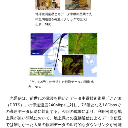
地球観測衛星と光データ中継衛星間で光
衛星間通信を確立［クリックで拡大］
出所：NEC
「だいち4号」が伝送した観測データの画像 出
所：NEC
光通信は、前世代の電波を用いたデータ中継技術衛星「こだま
（DRTS）」の伝送速度240Mbpsに対し、7.5倍となる1.8Gbpsで
の高速データ伝送に対応する。今回の成果により、利用可能な地
上局が無い領域において、地上局との直接通信によるデータ伝送
では難しかった大量の観測データの即時的なダウンリンクが可能