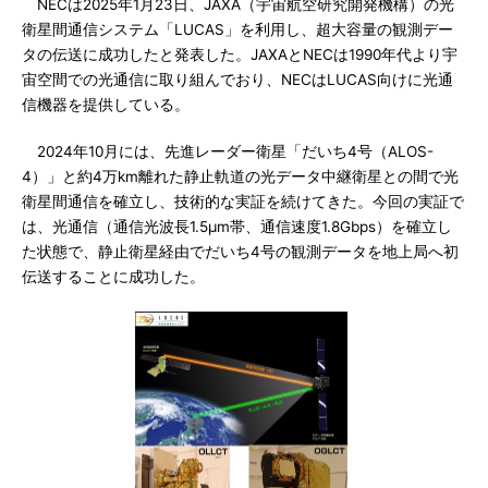
NECは2025年1月23日、JAXA（宇宙航空研究開発機構）の光
衛星間通信システム「LUCAS」を利用し、超大容量の観測デー
タの伝送に成功したと発表した。JAXAとNECは1990年代より宇
宙空間での光通信に取り組んでおり、NECはLUCAS向けに光通
信機器を提供している。
2024年10月には、先進レーダー衛星「だいち4号（ALOS-
4）」と約4万km離れた静止軌道の光データ中継衛星との間で光
衛星間通信を確立し、技術的な実証を続けてきた。今回の実証で
は、光通信（通信光波長1.5μm帯、通信速度1.8Gbps）を確立し
た状態で、静止衛星経由でだいち4号の観測データを地上局へ初
伝送することに成功した。