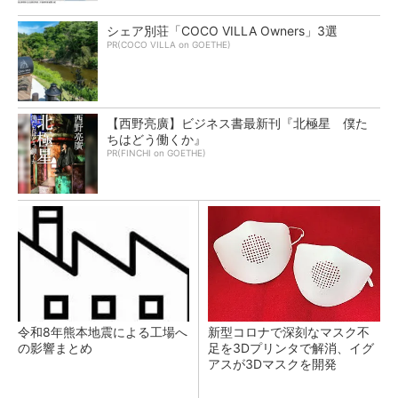
シェア別荘「COCO VILLA Owners」3選
PR(COCO VILLA on GOETHE)
【西野亮廣】ビジネス書最新刊『北極星 僕た
ちはどう働くか』
PR(FINCHI on GOETHE)
令和8年熊本地震による工場へ
新型コロナで深刻なマスク不
の影響まとめ
足を3Dプリンタで解消、イグ
アスが3Dマスクを開発