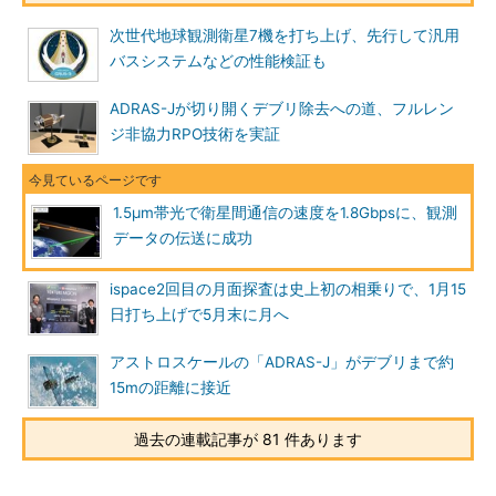
次世代地球観測衛星7機を打ち上げ、先行して汎用
バスシステムなどの性能検証も
ADRAS-Jが切り開くデブリ除去への道、フルレン
ジ非協力RPO技術を実証
1.5μm帯光で衛星間通信の速度を1.8Gbpsに、観測
データの伝送に成功
ispace2回目の月面探査は史上初の相乗りで、1月15
日打ち上げで5月末に月へ
アストロスケールの「ADRAS-J」がデブリまで約
15mの距離に接近
過去の連載記事が 81 件あります