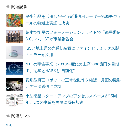
関連記事
民生部品を活用した宇宙光通信用レーザー光源モジュ
ールの軌道上実証に成功
超小型衛星のフォーメーションフライトで「衛星通信
3.0」へ、ISTが事業報告会
ISSと地上局の光通信装置にファインセラミックス製
のミラーが採用
NTTの宇宙事業は2033年度に売上高1000億円を目指
す、衛星とHAPSも“自前化”
変形型月面ロボットの正常な動作を確認、月面の撮影
とデータ送信に成功
小型衛星スタートアップのアクセルスペースが15周
年、2つの事業を両輪に成長加速
関連リンク
NEC