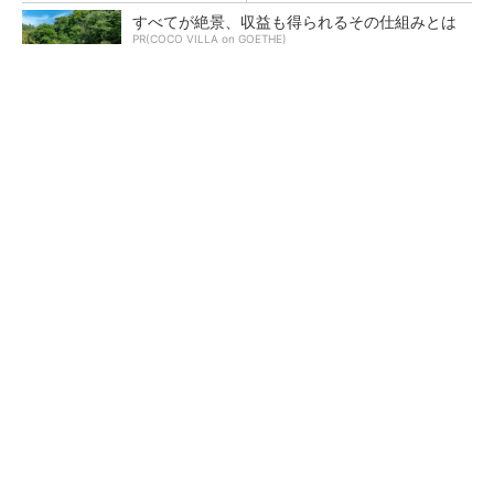
すべてが絶景、収益も得られるその仕組みとは
PR(COCO VILLA on GOETHE)
【レベル14】生成AIを味方に、3D CADを使い
こなそう！
狭小な駐車場に、シャープがポールカメラ式製
品発表 市場シェア10％目指す