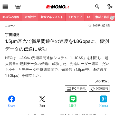
組み込み開発
メカ設計
製造マネジメント
モビリティ
FA
素材／化学
ニュース
2025年2月4日
宇宙開発
1.5μm帯光で衛星間通信の速度を1.8Gbpsに、観測
データの伝送に成功
NECは、JAXAの光衛星間通信システム「LUCAS」を利用し、超
大容量の観測データの伝送に成功した。先進レーダー衛星「だい
ち4号」と光データ中継衛星間で、光通信（1.5μm帯、通信速度
1.8Gbps）を確立した。
[MONOist]
PC用表示
関連情報
Share
Post
LINE
Hatena