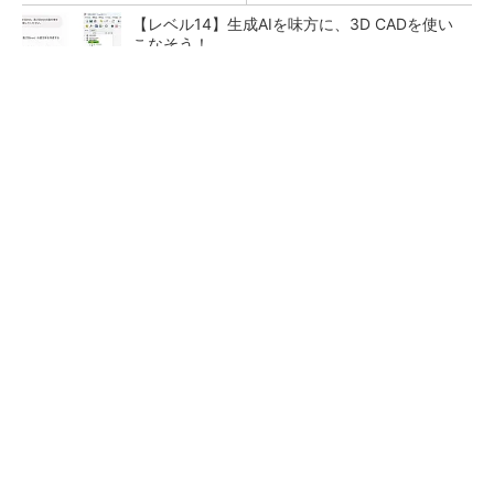
【レベル14】生成AIを味方に、3D CADを使い
こなそう！
全員がリーダーシップを発揮し、自分より優れ
た人財を育成する
PR(dentsu Japan)
「取りあえずボルトで固定」は禁物 締結部設
計で押さえるべき基本