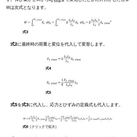
x final
Wは次式となります。
式3
式2
に最終時の荷重と変位を代入して変形します。
式4
式5
式5
を
式3
に代入し、応力とひずみの定義式も代入します。
式6
［クリックで拡大］