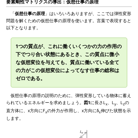
要素剛性マトリクスの導出：仮想仕事の原理
「
仮想仕事の原理
」はいろいろありますが、ここでは弾性変形
問題を解くための仮想仕事の原理を使います。言葉で表現すると
以下となります。
1つの質点が、これに働くいくつかの力の作用の
下でつり合い状態にあるとき、この質点に微小
な仮想変位を与えても、質点に働いている全て
の力がこの仮想変位によってなす仕事の総和は
ゼロである。
仮想仕事の原理の説明のために、弾性変形している物体に蓄え
られているエネルギーを求めましょう。
図1
に長さL
、L
、L
の
x
y
z
直方体に、x方向にF
の外力が作用し、x方向にδ
伸びた状態を示
x
x
します。