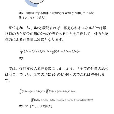
図2
弾性変形する物体に外力Pと物体力Fが作用している状
態［クリックで拡大］
変位をδu、δv、δwと表記すれば、蓄えられるエネルギーは最
終時の力と変位の積の2分の1倍であることを考慮して、外力と物
体力による仕事量は次式となります。
式8
では、仮想変位の原理を式にしましょう。「全ての仕事の総和
はゼロ」でした。全ての項に2分の1が付くのでこれは消去しま
す。
式9-3D
［クリックで拡大］