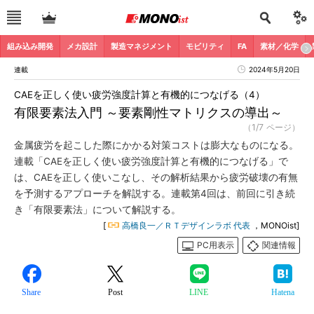
組み込み開発
メカ設計
製造マネジメント
モビリティ
FA
素材／化学
連載
2024年5月20日
CAEを正しく使い疲労強度計算と有機的につなげる（4）
有限要素法入門 ～要素剛性マトリクスの導出～
（1/7 ページ）
金属疲労を起こした際にかかる対策コストは膨大なものになる。
連載「CAEを正しく使い疲労強度計算と有機的につなげる」で
は、CAEを正しく使いこなし、その解析結果から疲労破壊の有無
を予測するアプローチを解説する。連載第4回は、前回に引き続
き「有限要素法」について解説する。
[
高橋良一／ＲＴデザインラボ 代表
，MONOist]
PC用表示
関連情報
Share
Post
LINE
Hatena