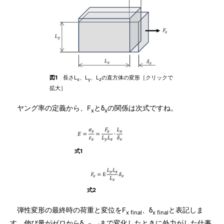
図1
長さL
、L
、L
の直方体の変形［クリックで
x
y
z
拡大］
ヤング率の定義から、F
とδ
の関係は次式ですね。
x
x
式1
式2
弾性変形の最終時の荷重と変位をF
、δ
と表記しま
x final
x final
す。伸び量がゼロからδ
まで変化したときに外力がした仕事