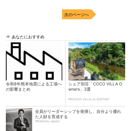
次のページへ
あなたにおすすめ
令和8年熊本地震による工場へ
シェア別荘「COCO VILLA O
の影響まとめ
wners」3選
PR(COCO VILLA on GOETHE)
全員がリーダーシップを発揮し、自分より優れ
た人財を育成する
PR(dentsu Japan)