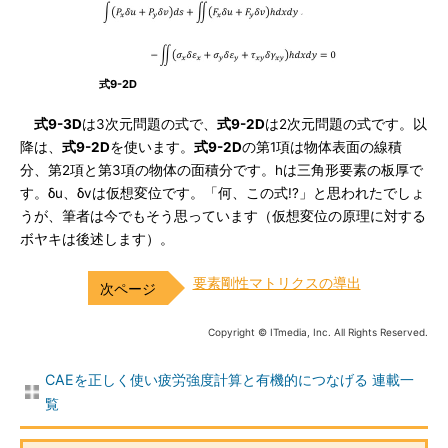
式9-2D
式9-3D
は3次元問題の式で、
式9-2D
は2次元問題の式です。以
降は、
式9-2D
を使います。
式9-2D
の第1項は物体表面の線積
分、第2項と第3項の物体の面積分です。hは三角形要素の板厚で
す。δu、δvは仮想変位です。「何、この式!?」と思われたでしょ
うが、筆者は今でもそう思っています（仮想変位の原理に対する
ボヤキは後述します）。
要素剛性マトリクスの導出
Copyright © ITmedia, Inc. All Rights Reserved.
CAEを正しく使い疲労強度計算と有機的につなげる 連載一
覧