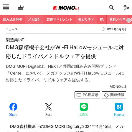
組み込み開発
メカ設計
製造マネジメント
モビリティ
FA
素材／化学
ニュース
2024年5月2日
製造業IoT
DMG森精機子会社がWi-Fi HaLowモジュールに対
応したドライバ／ミドルウェアを提供
DMG MORI Digitalは、NEXTと共同の組み込み開発ブランド
「Cente」において、メガチップスのWi-Fi HaLowモジュールに
対応したドライバ、ミドルウェアを提供する。
[MONOist]
PC用表示
関連情報
Share
Post
LINE
Hatena
DMG森精機傘下のDMG MORI Digitalは2024年4月15日、メガ