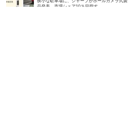
狭小な駐車場に、シャープがポールカメラ式製
品発表 市場シェア10％目指す
ルネサスが高崎工場を閉鎖へ、かつてはSiCデ
バイス生産の計画も
なぜ熊本に半導体産業が集まるのか――地震で
工場稼働停止相次ぐ
量産プロセスで、完璧な量産
ソニーグループがタムロン買